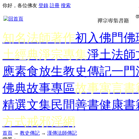
你好，各位佛友
登錄
註冊
搜索
知名法師著作
初入佛門
佛
土經典
淨宗專集
淨土法師
應
素食放生
教史傳記
一門
佛典故事專區
故事寓言書
精選文集
民間善書
健康書
方式
戒邪淫網
首頁
→
教史傳記
→
漢傳法師傳記