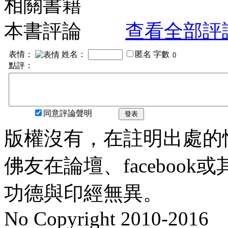
相關書籍
本書評論
查看全部評
表情：
姓名：
匿名
字數
點評：
同意評論聲明
發表
版權沒有，在註明出處的
佛友在論壇、faceboo
功德與印經無異。
No Copyright 2010-2016