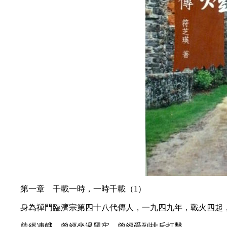
第一章 千載一時，一時千載（1）
身為禪門臨濟宗第四十八代傳人，一九四九年，戰火四起，
曾經凍餓，曾經坐過黑牢，曾經受到排斥打擊……