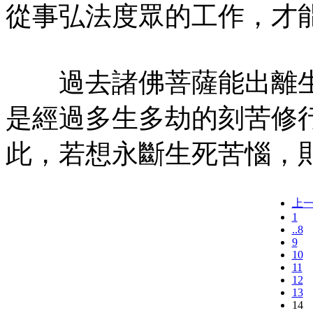
從事弘法度眾的工作，才
過去諸佛菩薩能出離生
是經過多生多劫的刻苦修
此，若想永斷生死苦惱，
上
1
..8
9
10
11
12
13
14