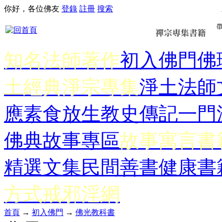
你好，各位佛友
登錄
註冊
搜索
知名法師著作
初入佛門
佛
土經典
淨宗專集
淨土法師
應
素食放生
教史傳記
一門
佛典故事專區
故事寓言書
精選文集
民間善書
健康書
方式
戒邪淫網
首頁
→
初入佛門
→
佛光教科書