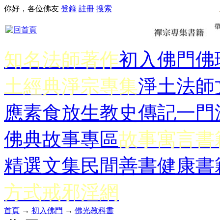
你好，各位佛友
登錄
註冊
搜索
知名法師著作
初入佛門
佛
土經典
淨宗專集
淨土法師
應
素食放生
教史傳記
一門
佛典故事專區
故事寓言書
精選文集
民間善書
健康書
方式
戒邪淫網
首頁
→
初入佛門
→
佛光教科書