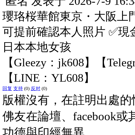
匿名
发表于
2026-7-9 16:3
瓔珞桜華館東京・大阪上
可提前確認本人照片 ✅現
日本本地女孩
【Gleezy：jk608】【Tele
【LINE：YL608】
回复
支持
(0)
反对
(0)
版權沒有，在註明出處的
佛友在論壇、faceboo
功德與印經無異。