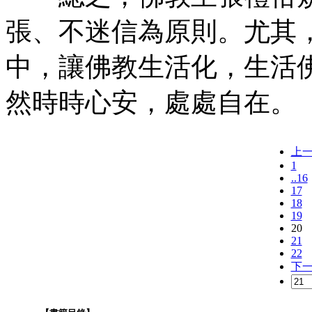
張、不迷信為原則。尤其
中，讓佛教生活化，生活
然時時心安，處處自在。
上
1
..16
17
18
19
20
21
22
下