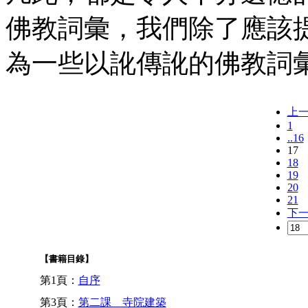
佛教詞彙，我們除了應該
為一些以訛傳訛的佛教詞
上
1
..16
17
18
19
20
21
下
【書籍目錄】
第1頁：
自序
第3頁：
第二課 寺院建築