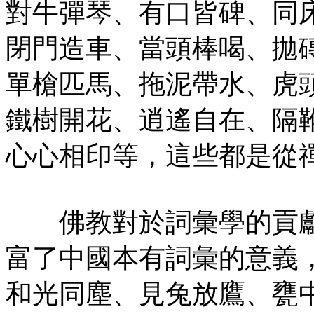
對牛彈琴、有口皆碑、同
閉門造車、當頭棒喝、拋
單槍匹馬、拖泥帶水、虎
鐵樹開花、逍遙自在、隔
心心相印等，這些都是從
佛教對於詞彙學的貢獻
富了中國本有詞彙的意義
和光同塵、見兔放鷹、甕