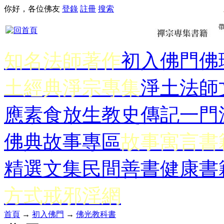
你好，各位佛友
登錄
註冊
搜索
知名法師著作
初入佛門
佛
土經典
淨宗專集
淨土法師
應
素食放生
教史傳記
一門
佛典故事專區
故事寓言書
精選文集
民間善書
健康書
方式
戒邪淫網
首頁
→
初入佛門
→
佛光教科書