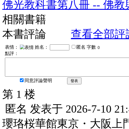
佛光教科書第八冊 -- 佛
相關書籍
本書評論
查看全部評
表情：
姓名：
匿名
字數
點評：
同意評論聲明
發表
第 1 楼
匿名
发表于
2026-7-10 21
瓔珞桜華館東京・大阪上