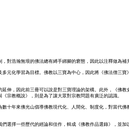
，對浩瀚無垠的佛法總有縛手綁腳的窘態，因此以注釋做為補充
多元化學習為目標。佛教以三寶為中心，因此將《佛法僧三寶》
延伸，因此前三冊可以說是對三寶理論的架構。此外，《佛教史
與《宗教概說》，則是為了讓大眾對宗教問題有廣泛的認識。
數十年來佛光山倡導佛教現代化、人間化、制度化，對當代佛教
們選擇一些歷代的經論和佳作，輯成《佛教作品選錄》，並加以