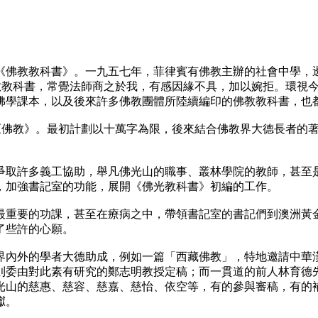
佛教教科書》。一九五七年，菲律賓有佛教主辦的社會中學，透
教教科書，常覺法師商之於我，有感因緣不具，加以婉拒。環視
佛學課本，以及後來許多佛教團體所陸續編印的佛教教科書，也
佛教》。最初計劃以十萬字為限，後來結合佛教界大德長者的著
。
取許多義工協助，舉凡佛光山的職事、叢林學院的教師，甚至是
，加強書記室的功能，展開《佛光教科書》初編的工作。
重要的功課，甚至在療病之中，帶領書記室的書記們到澳洲黃金
了些許的心願。
內外的學者大德助成，例如一篇「西藏佛教」，特地邀請中華漢
則委由對此素有研究的鄭志明教授定稿；而一貫道的前人林育德
光山的慈惠、慈容、慈嘉、慈怡、依空等，有的參與審稿，有的
讞。