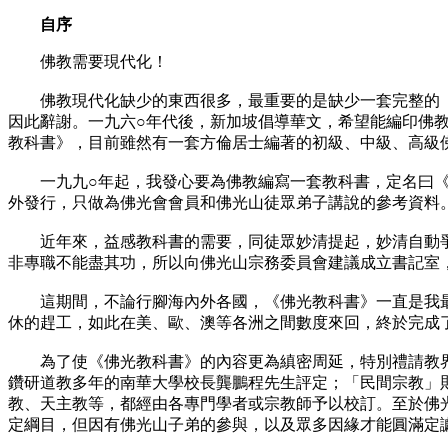
自序
佛教需要現代化！
佛教現代化缺少的東西很多，最重要的是缺少一套完整的《
因此辭謝。一九六○年代後，新加坡倡導華文，希望能編印佛
教科書》，目前雖然有一套方倫居士編著的初級、中級、高級
一九九○年起，我發心要為佛教編寫一套教科書，定名曰《
外發行，只做為佛光會會員和佛光山徒眾弟子講說的參考資料
近年來，益感教科書的需要，同徒眾妙清提起，妙清自動爭
非專職不能盡其功，所以向佛光山宗務委員會建議成立書記室
這期間，不論行腳海內外各國，《佛光教科書》一直是我最
休的趕工，如此在美、歐、澳等各洲之間數度來回，終於完成
為了使《佛光教科書》的內容更為縝密周延，特別禮請教界
鑽研道教多年的南華大學校長龔鵬程先生評定；「民間宗教」
教、天主教等，都經由各專門學者或宗教師予以校訂。至於佛
定綱目，但因有佛光山子弟的參與，以及眾多因緣才能圓滿定