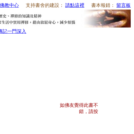
佛教中心
支持書舍的建設：
請點這裡
書本報錯：
留言板
傳記
一門深入
如佛友覺得此書不
錯，請按