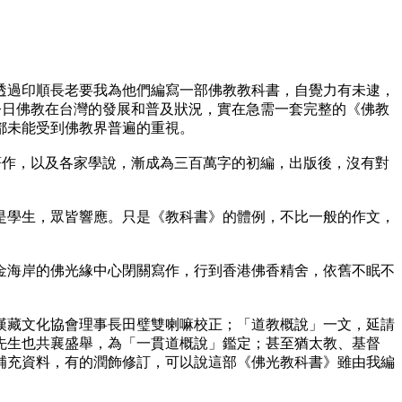
過印順長老要我為他們編寫一部佛教教科書，自覺力有未逮，
今日佛教在台灣的發展和普及狀況，實在急需一套完整的《佛教
都未能受到佛教界普遍的重視。
作，以及各家學說，漸成為三百萬字的初編，出版後，沒有對
學生，眾皆響應。只是《教科書》的體例，不比一般的作文，
海岸的佛光緣中心閉關寫作，行到香港佛香精舍，依舊不眠不
藏文化協會理事長田璧雙喇嘛校正；「道教概說」一文，延請
先生也共襄盛舉，為「一貫道概說」鑑定；甚至猶太教、基督
補充資料，有的潤飾修訂，可以說這部《佛光教科書》雖由我編