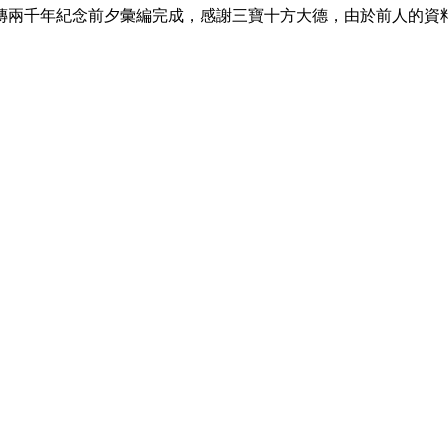
兩千年紀念前夕彙編完成，感謝三寶十方大德，由於前人的資料