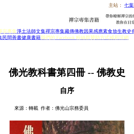
主站：
七葉
淨宗專集
淨土法師文集
禪宗專集
藏傳佛教
因果感應
素食放生
教史
集
民間善書
健康書籍
我們的 Facebook 粉絲群
贊助方式
戒邪淫網
佛光教科書第四冊 -- 佛教史
自序
來源：轉載 作者：佛光山宗務委員