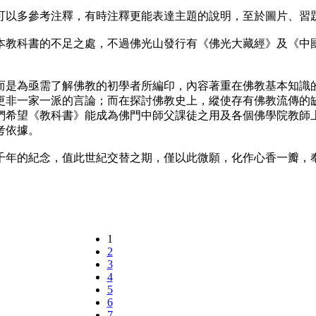
以多參考注釋，有時注釋更能表達主題的說明，至於圖片、習
教科書的不足之處，不過佛光山發行有《佛光大藏經》及《中國
是為亟需了解佛教的初學者所編印，內容著重在佛教基本知識的
更非一家一派的言論；而在探討佛教史上，縱使存有佛教流傳的
們希望《教科書》能成為佛門中師父課徒之用及各個佛學院教師
考依據。
年的紀念，值此世紀交替之期，僅以此微願，化作心香一瓣，奉
1
2
3
4
5
6
7