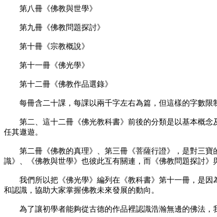
第八冊《佛教與世學》
第九冊《佛教問題探討》
第十冊《宗教概說》
第十一冊《佛光學》
第十二冊《佛教作品選錄》
每冊含二十課，每課以兩千字左右為篇，但這樣的字數限制
第二、這十二冊《佛光教科書》前後的分類是以基本概念及
任其遨遊。
第二冊《佛教的真理》、第三冊《菩薩行證》，是對三寶的
識》、《佛教與世學》也彼此互有關連，而《佛教問題探討》
我們所以把《佛光學》編列在《教科書》第十一冊，是因為
和認識，協助大家掌握佛教未來發展的動向。
為了讓初學者能夠從古德的作品裡認識浩瀚無邊的佛法，我