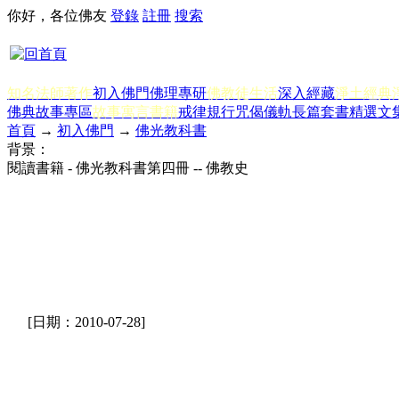
你好，各位佛友
登錄
註冊
搜索
知名法師著作
初入佛門
佛理專研
佛教徒生活
深入經藏
淨土經典
佛典故事專區
故事寓言書籍
戒律規行
咒偈儀軌
長篇套書
精選文
首頁
→
初入佛門
→
佛光教科書
背景：
閱讀書籍 - 佛光教科書第四冊 -- 佛教史
[日期：2010-07-28]