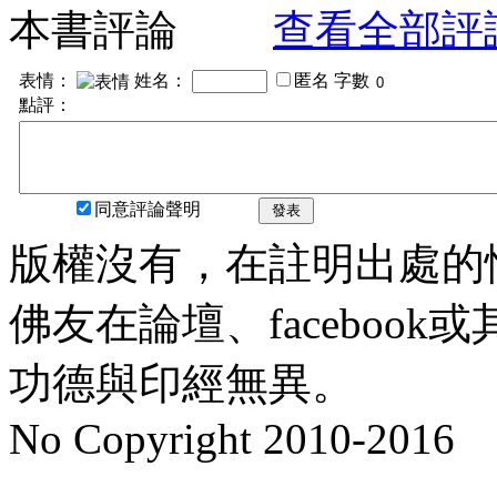
本書評論
查看全部評
表情：
姓名：
匿名
字數
點評：
同意評論聲明
發表
版權沒有，在註明出處的
佛友在論壇、faceboo
功德與印經無異。
No Copyright 2010-2016
水晶
順正府大王公求道