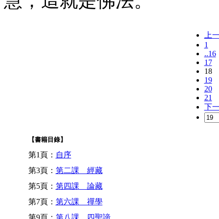
慧，這就是佛法。
上
1
..16
17
18
19
20
21
下
【書籍目錄】
第1頁：
自序
第3頁：
第二課 經藏
第5頁：
第四課 論藏
第7頁：
第六課 禪學
第9頁：
第八課 四聖諦