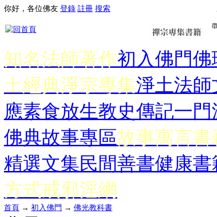
你好，各位佛友
登錄
註冊
搜索
知名法師著作
初入佛門
佛
土經典
淨宗專集
淨土法師
應
素食放生
教史傳記
一門
佛典故事專區
故事寓言書
精選文集
民間善書
健康書
方式
戒邪淫網
首頁
→
初入佛門
→
佛光教科書