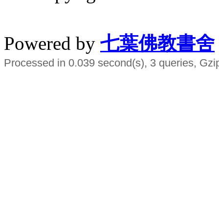
水晶
順正府大王公求道
Powered by
七葉佛教書舍
Processed in 0.039 second(s), 3 queries, Gzi