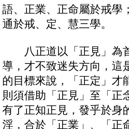
語、正業、正命屬於戒學
通於戒、定、慧三學。
八正道以「正見」為首
導，才不致迷失方向，這
的目標來說，「正定」才
則須借助「正見」至「正
有了正知正見，發乎於身
淫，合於「正業」、「正