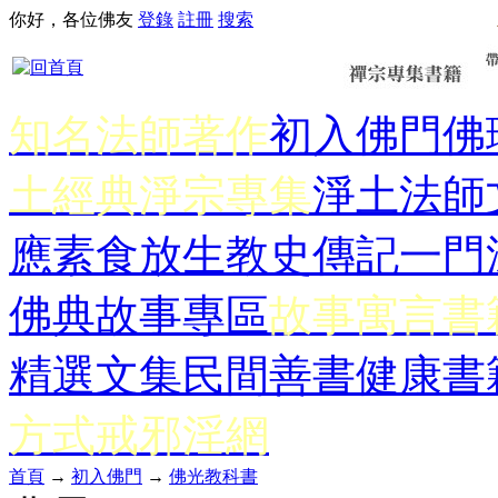
你好，各位佛友
登錄
註冊
搜索
知名法師著作
初入佛門
佛
土經典
淨宗專集
淨土法師
應
素食放生
教史傳記
一門
佛典故事專區
故事寓言書
精選文集
民間善書
健康書
方式
戒邪淫網
首頁
→
初入佛門
→
佛光教科書