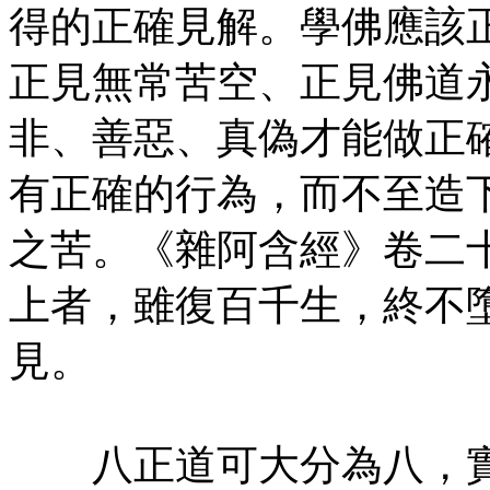
得的正確見解。學佛應該
正見無常苦空、正見佛道
非、善惡、真偽才能做正
有正確的行為，而不至造
之苦。《雜阿含經》卷二
上者，雖復百千生，終不
見。
八正道可大分為八，實