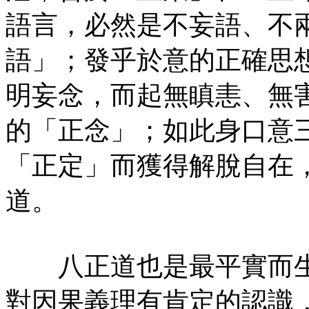
語言，必然是不妄語、不
語」；發乎於意的正確思
明妄念，而起無瞋恚、無
的「正念」；如此身口意
「正定」而獲得解脫自在
道。
八正道也是最平實而生
對因果義理有肯定的認識