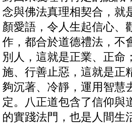
念與佛法真理相契合，就
顏愛語，令人生起信心、
作，都合於道德禮法，不
別人，這就是正業、正命
施、行善止惡，這就是正
夠沉著、冷靜，運用智慧
定。八正道包含了信仰與
的實踐法門，也是人間生