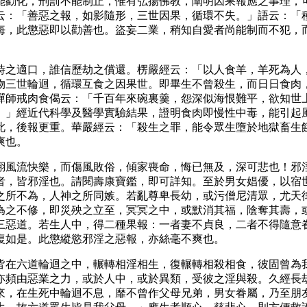
能勸化，刑罰不能制止，惟有弘揚佛教，闡明因果報應之事理，
云：「善惡之報，如影隨形，三世因果，循環不失。」語云：「
悔，此懲惡即以勸善也。盜妄二業，稍知自愛者尚能制而不犯，
時之適口，誰信歷劫之償還。楞嚴經云：「以人食羊，羊死為人
物三世輪迴，循環互食之因果世。即畢生不曾殺生，而日日食肉
禪師戒肉食偈云：「千百年來碗裏羹，怨深似海恨難平，欲知世
。」經近代科學及醫學實驗結果，證明食肉即慢性中毒，能引起
此，後報更重。華嚴經云：「殺生之罪，能令眾生墮於地獄畜生
爽也。
詡風流快樂，而傷風敗俗，傾家喪命，悔已無及，深可悲也！邪
者，皆邪淫也。請閱壽康寶鑑，即可詳知。至於男女娼優，以宿
之所不為，人神之所同嫉。若亂尊卑長幼，或污僧尼清眾，尤天
為之不修，即災殃之立至，冥冥之中，或默消其福，陰奪其壽，
三惡道。若生人中，得二種果報：一者妻不貞良，二者不得隨意
復如是。此懲縱慾邪淫之惡報，亦絲毫不爽也。
皆在六道輪迴之中，輾轉相淫相生，復輾轉相殺相食，彼固曾為
亦頻由惡業之力，或於人中，或於異類，受彼之淫與殺。久經長
來，在生死中輪迴不息，靡不曾作父母兄弟，男女眷屬，乃至朋