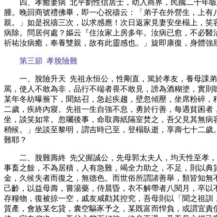
四、孝癒妻病 北平劉性信居士，幼入商界，民國二十年
腫。晚回商號禮佛畢，即一心祝禱云：「弟子在外營生，上有
親。」如是祝禱三次，以求感應！次日返家見妻安坐榻上，笑
病除。問居何處？嫗云『住汝家上房多年。汝病已愈，不必醫
祈祐汝病癒，奉養雙親，故有此靈感也。」旋即康復，身體強
第三節 孝脫險難
一、脫險升天 先祖永恒公，性剛直，篤於孝友，養母課
罵，使人不敢為非，品行不端者畏不敢見，謗為酒糊塗，實則
某年冬紡曝簷下，聞姑召，急起疾趨，壁忽傾壓，坐席粉碎，
二歲，疾終內寢。先祖一生自強不息，勇於行善，每遇貧困者
坐，談笑如常。忽囑後事，命取壽紙隔室焚之，吾父見其無病
稍候。」坐談至黎明，謂吉時已至，登榻臥逝，享壽七十二歲
難耶？
二、脫難壽終 先父握誠公，先母郭太夫人，均天性至孝
事畜之餘，不為居積，人有急難，竭全力助之，不足，則以典
金，久候失者而復之，無德色。而世俗所謂諸善舉，類皆知無
己齡，以益母壽，嘗湯藥，侍晨昏，衣不解帶者八閱月，卒以
存糧物，復被掠一空，戚友咸勸其控究，吾母則以「聞之祖訓
質產，會族某乞貸，囊空驅豕予之，某既富而悍負，或謂宜責