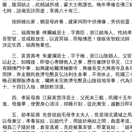
藥，腹瀉頓止，此精誠所感，蒙大士救護也。晚年專修念佛三
七時，說偈安詳而逝，享壽八十有三。
按師雖出家，猶迎母終養，建家祠而中供佛像，旁供祖靈
二、福壽無量 傅爾臧居士，字壽臣，浙江鎮海人。性純
音聖號，並戒殺放生，以資冥福，而報佛恩！後皈依智銳法師
決定生西，福壽無量也。
三、富貴壽考 朱慶瀾居士，字子橋，浙江山陰縣人。父
以赴之。卸職後，即發心專辦救人之事，歷任豫陝甘旱災、江
有關佛門中事，如興建哈爾濱極樂寺，興修長安大興善寺及各
而陝，奔走難民救濟屯墾及弘法利生各事，不肯休止。民國三
晚召襄辦賑濟各友，囑將未完救濟屯墾及山陰祖地等事，代為
十。十四日入殮，猶肢軟頂溫。
四、孝延母壽 江蘇黃慧淳居士，父死未三載，民國十五
進。母服畢，便覺身心清涼，得睡片刻，從此漸安，越數日即
五、節孝延壽 先曾祖妣毛母李太夫人，世居湖北通城之
以母兼父，孝養翁姑，以媳代子，周旋於兩姑之間，曲盡孝道
襁負三子隨於後，倉皇逃避，見姪被棄哀號，即稟翁姑：「媳