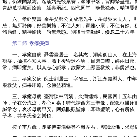
退，仍獲團聚焉。迄翁姑先後棄養，家雖中落，皆葬祭盡禮。
青絲瓜擣敷而痊癒，延壽兩紀。四代同堂，晚景歡娛，精神矍
六、孝延雙壽 余岳父鄭公文成老先生，岳母吳太夫人，
慈，無所矜飾，好善樂施，不使人知，家雖小康，不使有餘。
體康健，精神愉快，尚無老態。別後音問斷絕，倏忽二十六年
第二節 孝瘉疾病
一、孝癒自病 聶雲臺居士，名其杰，湖南衡山人，在上
癇症，抽搐不知人事，胎下後昏迷不醒，目閉口噤，經兩日夜
常，病即癒矣。以其志心誠孝，故蒙大士顯靈救拔，非偶然也
二、孝癒父病 倪士釗居士，字省三，浙江永嘉縣人。中
股救父，病果即癒。念佛益精進。
三、孝癒母病 臺灣陳林阿嬌，久病纏綿，民國四十五年
吟，子在旁流淚，孝心可嘉！特代請西方三聖像，配鏡框掛床
誠常念，哀求母病早安。阿嬌眼觀聖像，耳聽聖號，心有所依
子孝，共享天倫之樂也。
按子甫八歲，即能侍奉湯藥等不離左右，虔誠念佛，求母