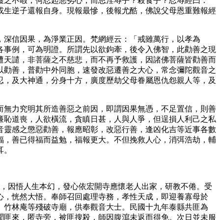
護之不暇，何忍起惡劣心，而思淫辱乎？殺食乎？忍辱經曰：
或生逆子還報自身。現報最慘，後報尤酷，佛說父母恩重難報經
，深信因果，為淨業正因。梵網經云：「戒雖萬行，以孝為
各事例，可為明證。所謂先以欲鉤牽，後令入佛智，此勸善之現
遭天譴，非菩薩之不慈悲，而不再予救護，因諸佛菩薩皆勸善而
以勸善，普勸中外同胞，速發改惡遷善之大心，常念彌陀觀音之
忍，及大神通，分身十方，廣度歷劫父母眷屬恩仇怨親人等，及
而無力究明其所造善惡之前因，即謂因果無憑，不足置信，則善
廉恥道喪，人欲橫流，貪瞋日甚，人與人爭，但逞損人利己之私
音靈感之懲惡勸善，報應昭彰，改惡行善，逢凶化吉等近事各數
福，善已得福而益勉，福報更大。不但挽救人心，消弭浩劫，輔
耳。
救，因悟人生本幻，發心依宏開寺應懷老人出家，研教不倦。受
心，恍然大悟。奉師召回處理寺務，孝性天成，即迎養寡母於
、竹林庵等殘破寺廟，供奉觀音大士。民國十九年泰縣共匪為
聞匪來，匿寺旁，被匪搜殺，師因腹瀉未返而得免。次日並未服