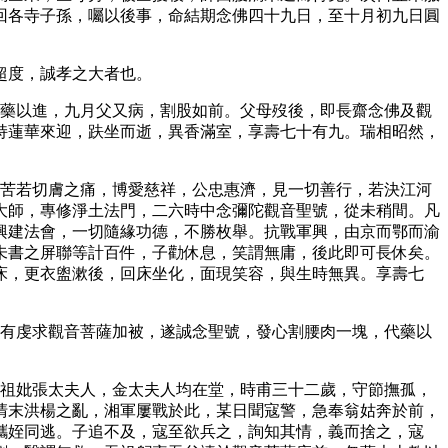
回各寺子孫，囑以後事，命結期念佛四十九日，至十月初九日圓
超度，誠孝之大者也。
和藥以進，九月父又病，割股如前。父母歿後，即長齋念佛及觀
持蓮華來迎，趺坐而逝，異香滿室，享壽七十有九。瑞相昭然，
疾苦若切膚之痛，博愛慈祥，公忠惠濟，見一切善行，若決江河
大師，專修淨土法門，二六時中念彌陀觀音聖號，從未稍間。凡
興建法會，一切隨緣功德，不勝枚舉。抗戰軍興，由京而鄂而渝
未書之屏聯等計百件，子勸休息，笑謂無庸，後此即可長休矣。
床，更衣盥漱後，回床坐化，面現笑容，與生時無異。享壽七
惟有虔求觀音菩薩加被，遂誠念聖號，發心割腰肉一塊，代藥以
高祖妣張太夫人，金太夫人均在堂，時甫三十二歲，守節撫孤，
清末洪楊之亂，湘軍屢戰於此，某日聞寇警，急奉翁姑奔於前，
攜姪同逃。子追不及，寇至欲兵之，詢知其情，義而捨之，寇