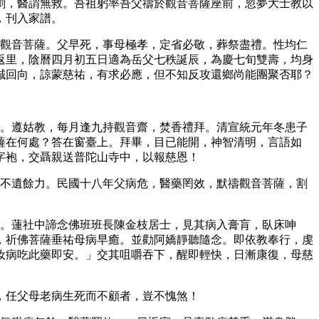
劇，醫謂無救。吾祖躬率吾父禱於觀音菩薩座前，忽夢大士教以
，刊入家譜。
奉觀音菩薩。父早死，事母極孝，定省必敬，葬祭盡禮。性均仁
返里，陰曆四月初五日適為岳父七秩誕辰，為慶七旬雙壽，均身
誠回向，諒蒙慈祐，有求必應，但不知反攻還鄉尚能團聚否耶？
母。遵姑教，每月逢九持觀音齋，焚香禮拜。清宣統元年冬患子
薩在何處？答在窗臺上。拜畢，目已能開，神智清明，言語如
字袍，交聶親送普陀山寺中，以報慈恩！
，不遺餘力。民國十八年父病危，醫藥罔效，默禱觀音菩薩，割
右。蓮社中諦念佛班班長陳金枝居士，見其病入膏肓，臥床呻
，祈佛菩薩垂祐母病早癒。並勸阿嬌靜聽隨念。即依教奉行，虔
汝病吃此藥即安。」交其咀嚼吞下，醒即輕快，日漸康復，母慈
，任父母老病生死而不顧者，豈不愧煞！