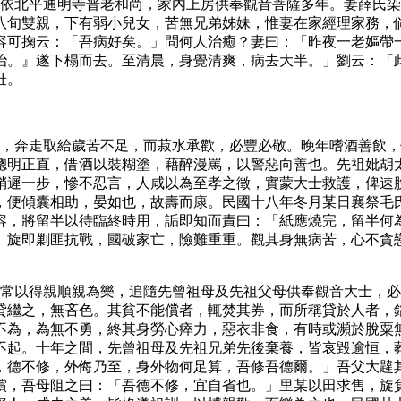
皈依北平通明寺普老和尚，家內上房供奉觀音菩薩多年。妻薛氏
八旬雙親，下有弱小兒女，苦無兄弟姊妹，惟妻在家經理家務，
容可掬云：「吾病好矣。」問何人治癒？妻曰：「昨夜一老嫗帶
治。』遂下榻而去。至清晨，身覺清爽，病去大半。」劉云：「
壯。
弟，奔走取給歲苦不足，而菽水承歡，必豐必敬。晚年嗜酒善飲
聰明正直，借酒以裝糊塗，藉醉漫罵，以警惡向善也。先祖妣胡
稍遲一步，慘不忍言，人咸以為至孝之徵，實蒙大士救護，俾速
，便傾囊相助，晏如也，故壽而康。民國十八年冬月某日襄祭毛
容，將留半以待臨終時用，詬即知而責曰：「紙應燒完，留半何
。旋即剿匪抗戰，國破家亡，險難重重。觀其身無病苦，心不貪
，常以得親順親為樂，追隨先曾祖母及先祖父母供奉觀音大士，
貸繼之，無吝色。其貧不能償者，輒焚其券，而所稱貸於人者，
不為，為無不勇，終其身勞心瘁力，惡衣非食，有時或瀕於脫粟
不起。十年之間，先曾祖母及先祖兄弟先後棄養，皆哀毀逾恒，
，德不修，外侮乃至，身外物何足算，吾修吾德爾。」吾父大韙
償，吾母阻之曰：「吾德不修，宜自省也。」里某以田求售，旋