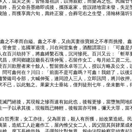
寧人，成夫之美，皆恪遵祖訓，以博親歡，而樂為之也。民國廿
壽終，吾父命吾墨緻即戎後，攜孫返家，曾誤踏地雷未發，失足
脫險，而獲享壽六旬，壽終正寢，合葬宅右之生瑩，清翰林蒲圻
因鑫之不孝而自縊。鑫之不孝，又由其妻徐寶姬之不孝而挑撥。
，管會堂，迄國軍過境，川在祠堂集會，酒酣謂眾曰：「可鑫是
人在百川劫持下，將鑫縛繫石塊，沉河慘死。百川又云：「斬草
武昌，求同鄉建設廳長石瑛伸冤，石留作女工，每月給工資二元
受百川欺壓者來十餘人，暫留鄧永卓等三人，授以方略及公文，
」問可鑫何在？川曰：「前面不是可鑫嗎？可鑫！我錯了，以後
趨警備司令部，大喊伸冤，連同證人三人，立即訊問，將川收押
求不已，以此勉之。果蒙大士垂祐，僅判徒刑七年，坐未數年，
竟滅門絕後，其現報之慘而速有如此也，後報更慘，當墮無間地
生一子以承其後，現報既已轉輕，後報當亦可轉，彌天大罪，當
，白皙秀潔，女工亦佳。父為匪首，殺人有所獲，始改業造紙。
摘菜，造紙工人赴廠作工，屋內惟父女二人，因父阻其與肄業成
短槍，席下長槍尚熱，子彈殼比對無異。報由法院檢察官偵查起