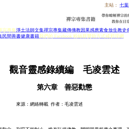
主站：
七葉
淨宗專集
淨土法師文集
禪宗專集
藏傳佛教
因果感應
素食放生
教史
集
民間善書
健康書籍
我們的 Facebook 粉絲群
贊助方式
戒邪淫網
觀音靈感錄續編 毛凌雲述
第六章 善惡勸懲
來源：網絡轉載 作者：毛凌雲述