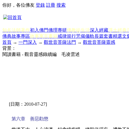
你好，各位佛友
登錄
註冊
搜索
知名法師著作
初入佛門
佛理專研
佛教徒生活
深入經藏
淨土經典
佛典故事專區
故事寓言書籍
戒律規行
咒偈儀軌
長篇套書
精選文
首頁
→
一門深入
→
觀世音菩薩法門
→
觀世音菩薩靈感
背景：
閱讀書籍 - 觀音靈感錄續編 毛凌雲述
[日期：2010-07-27]
第六章 善惡勸懲