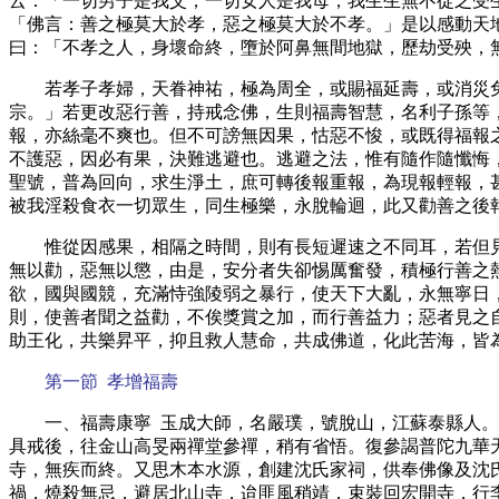
云：「一切男子是我父，一切女人是我母，我生生無不從之受
「佛言：善之極莫大於孝，惡之極莫大於不孝。」是以感動天
曰：「不孝之人，身壞命終，墮於阿鼻無間地獄，歷劫受殃，
若孝子孝婦，天眷神祐，極為周全，或賜福延壽，或消災
宗。」若更改惡行善，持戒念佛，生則福壽智慧，名利子孫等
報，亦絲毫不爽也。但不可謗無因果，怙惡不悛，或既得福報
不護惡，因必有果，決難逃避也。逃避之法，惟有隨作隨懺悔
聖號，普為回向，求生淨土，庶可轉後報重報，為現報輕報，
被我淫殺食衣一切眾生，同生極樂，永脫輪迴，此又勸善之後
惟從因感果，相隔之時間，則有長短遲速之不同耳，若但
無以勸，惡無以懲，由是，安分者失卻惕厲奮發，積極行善之
欲，國與國競，充滿恃強陵弱之暴行，使天下大亂，永無寧日
則，使善者聞之益勸，不俟獎賞之加，而行善益力；惡者見之
助王化，共樂昇平，抑且救人慧命，共成佛道，化此苦海，皆
第一節 孝增福壽
一、福壽康寧 玉成大師，名嚴璞，號脫山，江蘇泰縣人
具戒後，往金山高旻兩禪堂參禪，稍有省悟。復參謁普陀九華
寺，無疾而終。又思木本水源，創建沈氏家祠，供奉佛像及沈
禍，燒殺無忌，避居北山寺，迨匪風稍靖，束裝回宏開寺，行