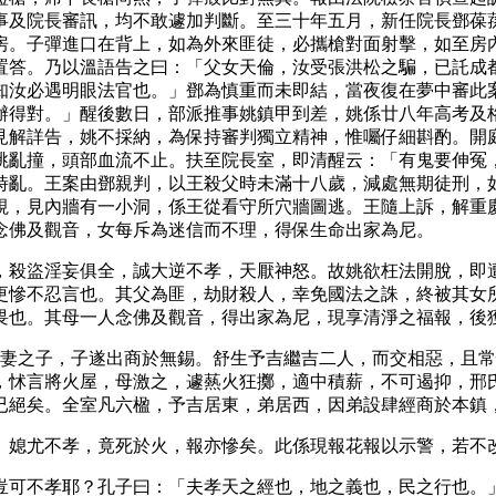
事及院長審訊，均不敢遽加判斷。至三十年五月，新任院長鄧葆
房。子彈進口在背上，如為外來匪徒，必攜槍對面射擊，如至房
置答。乃以溫語告之曰：「父女天倫，汝受張洪松之騙，已託成
知汝必遇明眼法官也。」鄧為慎重而未即結，當夜復在夢中審此
辦得對。」醒後數日，部派推事姚鎮甲到差，姚係廿八年高考及
見解詳告，姚不採納，為保持審判獨立精神，惟囑仔細斟酌。開
跳亂撞，頭部血流不止。扶至院長室，即清醒云：「有鬼要伸冤
時亂。王案由鄧親判，以王殺父時未滿十八歲，減處無期徒刑，
視，見內牆有一小洞，係王從看守所穴牆圖逃。王隨上訴，解重
念佛及觀音，女每斥為迷信而不理，得保生命出家為尼。
，殺盜淫妄俱全，誠大逆不孝，天厭神怒。故姚欲枉法開脫，即
更慘不忍言也。其父為匪，劫財殺人，幸免國法之誅，終被其女
畏也。其母一人念佛及觀音，得出家為尼，現享清淨之福報，後
前妻之子，子遂出商於無錫。舒生予吉繼吉二人，而交相惡，且
，怵言將火屋，母激之，遽爇火狂擲，適中積薪，不可遏抑，邢
已絕矣。全室凡六楹，予吉居東，弟居西，因弟設肆經商於本鎮
。媳尤不孝，竟死於火，報亦慘矣。此係現報花報以示警，若不
豈可不孝耶？孔子曰：「夫孝天之經也，地之義也，民之行也。