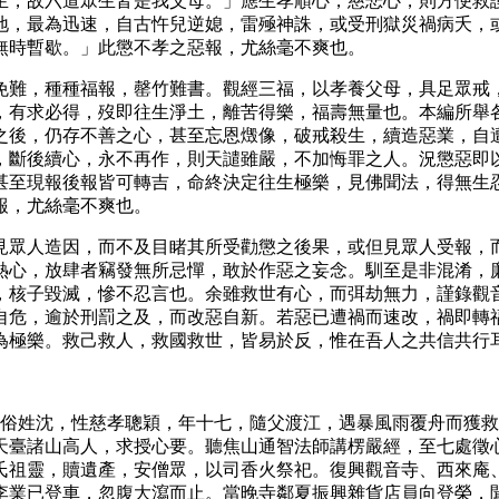
生，故六道眾生皆是我父母。」應生孝順心，慈悲心，則方便救
地，最為迅速，自古忤兒逆媳，雷殛神誅，或受刑獄災禍病夭，
無時暫歇。」此懲不孝之惡報，尤絲毫不爽也。
免難，種種福報，罄竹難書。觀經三福，以孝養父母，具足眾戒
，有求必得，歿即往生淨土，離苦得樂，福壽無量也。本編所舉
之後，仍存不善之心，甚至忘恩燬像，破戒殺生，續造惡業，自
，斷後續心，永不再作，則天譴雖嚴，不加悔罪之人。況懲惡即
甚至現報後報皆可轉吉，命終決定往生極樂，見佛聞法，得無生
報，尤絲毫不爽也。
見眾人造因，而不及目睹其所受勸懲之後果，或但見眾人受報，
熱心，放肆者竊發無所忌憚，敢於作惡之妄念。馴至是非混淆，
，核子毀滅，慘不忍言也。余雖救世有心，而弭劫無力，謹錄觀
自危，逾於刑罰之及，而改惡自新。若惡已遭禍而速改，禍即轉
為極樂。救己救人，救國救世，皆易於反，惟在吾人之共信共行
。俗姓沈，性慈孝聰穎，年十七，隨父渡江，遇暴風雨覆舟而獲
天臺諸山高人，求授心要。聽焦山通智法師講楞嚴經，至七處徵
氏祖靈，贖遺產，安僧眾，以司香火祭祀。復興觀音寺、西來庵
李業已登車，忽腹大瀉而止。當晚寺鄰夏振興雜貨店員向登榮，