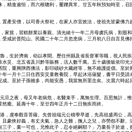
昧，精進逾恒，而六根聰利，矍鑠異常。廿五年秋預知時至，召
，置產安僧，以司香火祭祀，在家人亦宜效法，使祖先皆蒙佛力
孝，家貧，習糕餅業以養親。清光緒十一年二月母虞氏病，割股
，受戒於普陀山。民國二十年二月忽患病，三月初八日自言見佛
宦魯，生於濟南，幼以孝聞。歷任州縣及省長督軍等職，視人民
淮水災、北五省及川黔等賑務，活人數千萬。五十歲後皈依印光
塔院，重興陝西佛法，影印磧砂大藏經等，無不維護提倡。至於
十年一月十二日住西安災童教養院，早起沐浴薙髮，書平日受請
完成。至於子孫雖多，尚能安愚，我當無所罣念矣。次晨六時起
年元旦之夜，母又年老病危，名醫束手，萬無生理。百思無計，
霍然癒。延壽十年，至廿四年正月十二日無疾而終。
馬港，虔奉觀音菩薩。先曾祖端元公積學早逝，先高祖盛周公，
。且豪俠好義，有丈夫氣，急人之難，撫人之兒，亦勞怨不辭。
有三子，棄一可也，兄惟此子，忍令絕嗣耶？」乃棄長子於途，