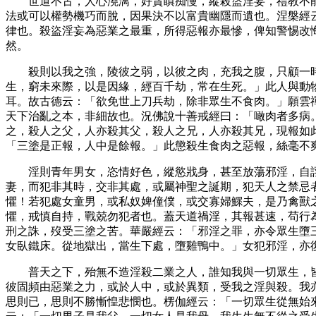
世道不古，人心澆漓，好貪瞋痴慢，縱殺盜淫妄，禮教不
法或可以權勢機巧而脫，因果決不以富貴幽隱而遺也。涅槃經
律也。殺盜淫妄為惡業之最重，所得惡報亦最慘，俾知警惕改
然。
殺則以我之強，陵彼之弱，以彼之肉，充我之腹，只顧一
生，窮未來際，以是因緣，經百千劫，常在生死。」此人與動
耳。故古德云：「欲免世上刀兵劫，除非眾生不食肉。」願雲
天下治亂之本，非細故也。況佛說十善戒經曰：「噉肉者多病
之，殺人之父，人亦殺其父，殺人之兄，人亦殺其兄，現報如
「三塗是正報，人中是餘報。」此懲殺生食肉之惡報，絲毫不
淫則青年男女，恣情好色，縱慾戕身，甚至放蕩邪淫，自
妻，而犯非其時，交非其處，或屬神聖之誕期，犯天人之禁忌
懼！若犯處女童男，或私奴婢僮僕，或交寡婦鰥夫，是乃禽獸
懼，戒慎自持，戰兢勿犯者也。蓋天道禍淫，其報甚速，苟行
刑之誅，歿受三塗之苦。華嚴經云：「邪淫之罪，亦令眾生墮
女臥鐵床。從地獄出，當生下處，墮雞鴨中。」女犯邪淫，亦
普天之下，殆無不造淫殺二業之人，誰知我與一切眾生，
彼固頻由惡業之力，或於人中，或於異類，受我之淫與殺。我
思則已，思則不勝慚惶悲憫也。楞伽經云：「一切眾生從無始