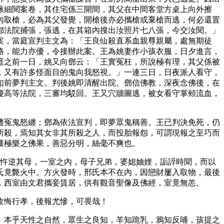
蓀細閱案卷，其住宅係三開間，其父在中間客堂方桌上向外擦
內取槍，必為其父發覺，開槍後亦必攜槍或棄槍而逃，何必還置
都法院捕張，張逃，在其箱內搜出汝照片七八張，今交汝閱。」
案，當庭宣判主文為：「王良仙殺直系血親尊親屬，處無期徒
格，能力亦優，令接辦此案。王為姚妻作小孩衣服，日夕進言，
庭之前一日，姚又向鄧云：「王實冤枉，所說極有理，其父係被
，又有許多怪面目的鬼向我怒視。」一連三日，日夜派人看守，
如前夢判主文。判後姚即清醒出院。鄧信佛教，深夜念佛後，在
慶高等法院，三審均駁回。王又穴牆圖逃，被女看守掌頰流血，
遭冤鬼怒纏；鄧為依法宣判，即夢眾鬼稱善。王已判決免死，仍
所殺，焉知其女非其所殺之人，而投胎報怨，可謂現報之至巧而
獲極樂之佛果，善惡分明，絲毫不爽也。
常忤逆其母，一室之內，母子兄弟，婆媳妯娌，詬誶時聞，而以
氏竟斃火中。方火發時，邢氏本不在內，因戀財屢入取物，最後
，西室由文君攜妾賃居，供有觀音聖像及佛經，室竟無恙。
改悔行孝，後報尤慘，可畏哉！
」本乎天性之自然，眾生之良知，羊知跪乳，鴉知反哺，孩提之