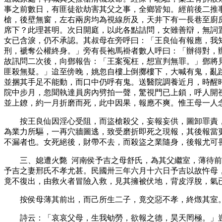
事之前數日，有匪徒欲劫害其父之事，全鄉皆知。經前後二推
槍，後壁無窗，左右兩房均為視線所及，天井下有一長巷至廚
席下？此理甚明。次日開庭，以此各點詰問，女雖善辯，無詞
女已含淚，仍不承認。其叔母在旁呼曰：「王良仙有報應，我
刑，褫奪公權終身。」旁有長袍馬褂者數人呼曰：「辦得對，
故訊問二次後，向鄧報告：「王案冤枉，想宣判無罪。」鄧將
匪殺無疑。」迨至傍晚，姚忽自樓上倒擲樓下，大喊有鬼，亂
並捆其手足不能動，而口中仍呼有鬼。送醫院調養近月，時醒
院中步月，忽聞執達員房內劈拍一聲，驚視門已上鎖，呼人開
並上鐐，約一月折磨而死，此中因果，報應不爽。惟王母一人
按王良仙因淫心受阻，而盜槍殺父，妄報妄供，圖卸罪責
為業力所驅，一再穴牆圖逃，致受磨折即死之現報，其後報當
不漏者也。女死絕後，財帶不去，而殺盜之業隨身，後報尤可
三、媳遭火斃 河南侯予吉之母舒氏，為其父繼室，薄待
予吉之妻邢氏不孝尤甚。民國卅三年六月十六日予吉以故忤母
竟不復出，由救火者冒險入救，見其擁被伏地，背皮浮脫，氣
按侯母薄其前出，而己所生二子，竟交惡不孝，終燬其室
詩云：「哀哀父母，生我劬勞，欲報之德，昊天罔極。」