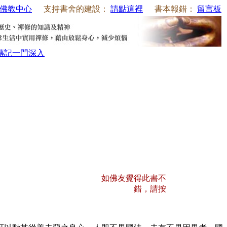
佛教中心
支持書舍的建設：
請點這裡
書本報錯：
留言板
傳記
一門深入
如佛友覺得此書不
錯，請按