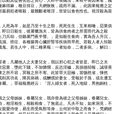
可以動其從善去惡之良心，人即不畏國法，未有不畏因果者，國
種麻得麻，種豆得豆，天網恢恢，疏而不漏。」此因果報應之定
而最易犯者唯殺，最難斷者唯淫，世皆以食色性也。視淫殺為當
，人死為羊，如是乃至十生之類，死死生生，互來相噉，惡業俱
，即日日殺生，彼屠獵漁夫，皆為供食肉者之所需而代為之殺
上刀兵劫，但聽屠門夜半聲。」是知殺生食肉，實為吾人升沉，
風濕、癌症、各種腸胃心臟肝腎等疾病而早死。若殺人者人恒殺
餓鬼。若生人中，得二種果報：一者短命，二者多病。」解曰：
淫者，凡屬他人之夫妻兒女，我以邪心犯之者皆是。即己之夫
世惡業，墮此下賤，不加憐憫，反恣淫穢，其損德招報，誠堪畏
律之所不容，冥報之所不宥。此皆罪大惡極，當惕然省，悚然
或削其功名，降其病禍，或酬償於妻女，受報於子孫，或生遭五
眷屬。」罪福報應經云：「淫人婦女者，死入地獄，男抱銅柱，
我之父母姊妹，眷屬兒女，我亦曾為彼之父母姊妹，眷屬兒女。
劫，相淫相生，相殺相食，了無底止。凡夫不知，如來洞見，不
友親愛侍使，易生而受鳥獸等身，云何於中取之而食？」梵網經