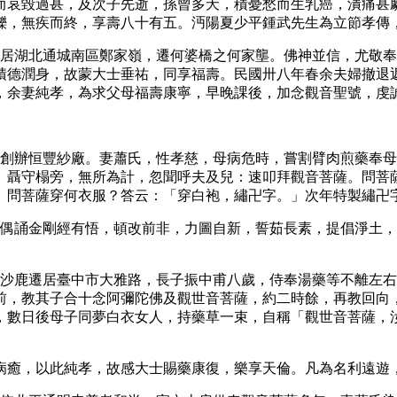
而哀毀過甚，及次子先逝，孫曾多夭，積憂愁而生乳癌，潰痛甚
鑠，無疾而終，享壽八十有五。沔陽夏少平鍾武先生為立節孝傳
世居湖北通城南區鄭家嶺，遷何婆橋之何家壟。佛神並信，尤敬
積德潤身，故蒙大士垂祐，同享福壽。民國卅八年春余夫婦撤退
，余妻純孝，為求父母福壽康寧，早晚課後，加念觀音聖號，虔
海創辦恒豐紗廠。妻蕭氏，性孝慈，母病危時，嘗割臂肉煎藥奉
。聶守榻旁，無所為計，忽聞呼夫及兒：速叩拜觀音菩薩。問菩
。問菩薩穿何衣服？答云：「穿白袍，繡卍字。」次年特製繡卍
年偶誦金剛經有悟，頓改前非，力圖自新，誓茹長素，提倡淨土
由沙鹿遷居臺中市大雅路，長子振中甫八歲，侍奉湯藥等不離左
前，教其子合十念阿彌陀佛及觀世音菩薩，約二時餘，再教回向
，數日後母子同夢白衣女人，持藥草一束，自稱「觀世音菩薩，
病癒，以此純孝，故感大士賜藥康復，樂享天倫。凡為名利遠遊