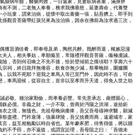
染氣臌病年餘，醫藥罔效，一日返家，見妻臥病甚重，滿身胖
倘有不測，二老無人奉養，務求我佛垂慈，延妻壽命，代養雙
一小玩童，謂來治病，從懷中取出膏藥一張，貼吾臍上，即手到
此係觀音菩薩帶紅孩兒來為汝治病，因余在佛前為汝求過三次，
，偶獲旨酒佳肴，即奉母及弟，陶然共醉。既醉而退，輒嫉惡漫
太夫人，相夫事姑，孝順備至，常隨禮拜觀音菩薩，備極虔誠。
脫險，否則何召喚之不先不後，恰於壁傾前之俄頃耶？享壽六十
氏宗祠，終日跪拜無倦容，飲食亦無少減，祭畢晚歸，圍爐團
為，以我不死耶？迎我之車馬人等已至門外，因此時不吉，可命
戀，車馬迎候，從容自主，豈非以至孝而升天道，得免人世之劫
必誠必敬。雖治家勤儉，而孝養必豐。常先意承志，曲體親心，
錙銖必償。非義之財，一介不取，曾商於沔陽之洪湖，途拾鉅
無衣之境，無慍色。先祖母晚病痿痺，吾父吾母禱神求醫，願減
葬祭盡禮。門祚衰薄，強暴肆陵，吾父捨農而商，遠避城市，家
其言，益互相勉勵以時自省也。某年豢豕肥，待售得值，將以贖
負約不予田，亦不返值，或謂宜訟理，吾母阻之曰：「吾德未