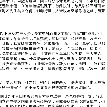
七年十月吾甫撤退返里，國軍隨亦撤守通城之九嶺，吾家適在敵
墜懸崖未傷，在連年拉鋸戰況下，被俘脫逃，敵兵以槍三射而未
張海若先生為立合傳，影印行世，人皆以為至孝修德之報，得蒙
鑫以不孝及本房人少，受族中鄧百川之欺壓，而參加匪黨地下工
共產黨，某某受害，均其指使，如我年輕，必與拼命，汝等不
要除根，鑫妻徐寶姬有孕，將來報仇可怕。」眾至鑫家，徐已逃
。迄最高法院刑庭推事鄧葆蓀，陽新人，至武昌晤石，徐出哭
以免沿途軍警留難，乘百川某夜在祠堂算帳飲酒時，三人突入，
定做道場超度你。可憐我母已七十，無人奉養，饒我吧！」數百
。蓀妻即夢鑫來謝。百川知錯悔悟，託人求蓀，蓀曰：「汝在獄
得假釋回家，生一子後方死。徐寶姬改嫁陳某，被亂軍殺死，報
獄，受苦無窮，可畏哉！鄧百川教唆殺人，法應處死，由其被捕
不得一個悔字，使不孝及廣造淫殺等惡業者知速改悔也。
民國廿九年春因匪夥欲向其索款並謀害，乃先買長槍一支，放床
都立達中學之同鄉張洪松談戀愛，竟取長槍自背後將父擊斃，仍
訴，忽變供為被人攜槍謀害，在廚房聞槍出來，人已逃走。因出