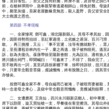
修，宜自省也。」吾父之貧而好施，終身不退，及吾母之損己
前，在槍林彈雨中，急奉親挈眷逃避相師山，得免於難。母旋
中，鄰里灰燼，吾家老屋數椽竟無恙，殺人盈野，吾父皆安全
大士救護之恩也。
第四節 不孝現報
一、全家慘死 鄧可鑫，湖北陽新縣人。其母不孝其姑，
作，因匪得勢而抬頭，至紅軍過境，土劣嫉之甚深。百川刁滑
敢。」再三挑撥，又云：「事不宜遲，汝等有膽就動手。」眾
走，至長灘苞谷林內生一子，棄之再逃，致子被狗咬死。逃至
訴，欲為夫復仇。葆蓀帶徐至陽新會館，允為設法。適有族人
將川捕出祠門，即聞喊曰：「可鑫來了，不得了，我命完了。
里不敢再出一詞，直至武昌徐家棚下車，徐即持訴狀，扭川直
中，只要常念觀音菩薩，虔誠懺悔，終有脫難之日。」因其苦
亦慘矣。
按鄧可鑫全家不孝，母自縊而己被淹，子被咬而妻被殺，
時一念老母之孝心，及獄中常念觀音而懺侮，竟獲減刑假釋，
二、女遭磨死 王良仙，四川永川縣新店鄉人，初中畢業
席下以防匪，旋又買短槍一支，早餐後在客堂擦洗。其母出外
送藏原處，再喊其父擦槍滑機致命。經保甲馳驗，桌上有拆散