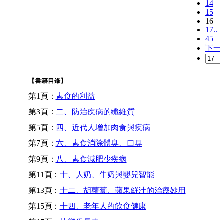
14
15
16
17..
45
下
【書籍目錄】
第1頁：
素食的利益
第3頁：
二、防治疾病的纖維質
第5頁：
四、近代人增加肉食與疾病
第7頁：
六、素食消除體臭、口臭
第9頁：
八、素食減肥少疾病
第11頁：
十、人奶、牛奶與嬰兒智能
第13頁：
十二、胡蘿蔔、蘋果鮮汁的治療妙用
第15頁：
十四、老年人的飲食健康