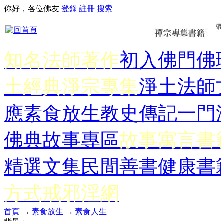
你好，各位佛友
登錄
註冊
搜索
知名法師著作
初入佛門
佛
土經典
淨宗專集
淨土法師
應
素食放生
教史傳記
一門
佛典故事專區
故事寓言書
精選文集
民間善書
健康書
方式
戒邪淫網
首頁
→
素食放生
→
素食人生