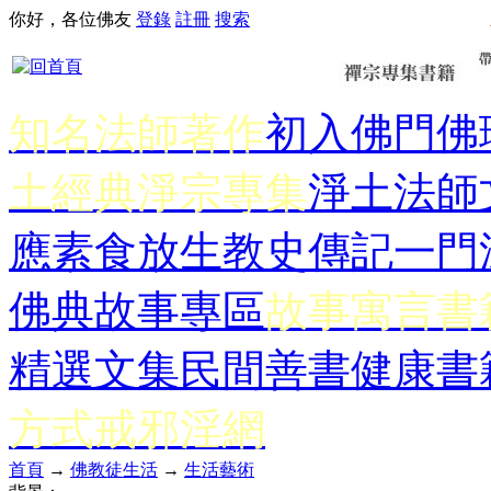
你好，各位佛友
登錄
註冊
搜索
知名法師著作
初入佛門
佛
土經典
淨宗專集
淨土法師
應
素食放生
教史傳記
一門
佛典故事專區
故事寓言書
精選文集
民間善書
健康書
方式
戒邪淫網
首頁
→
佛教徒生活
→
生活藝術