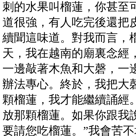
刺的水果叫榴蓮，你甚至
道很強，有人吃完後還把
續聞這味道。對我而言，
天，我在越南的廟裏念經
一邊敲著木魚和大磬，一
辦法專心。終於，我把大
顆榴蓮，我才能繼續誦經
放那顆榴蓮。如果你跟我
要請您吃榴蓮。”我會苦