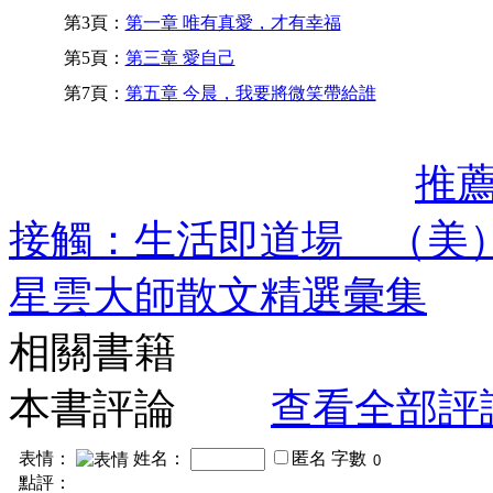
第3頁：
第一章 唯有真愛，才有幸福
第5頁：
第三章 愛自己
第7頁：
第五章 今晨，我要將微笑帶給誰
推
接觸：生活即道場 （美
星雲大師散文精選彙集
相關書籍
本書評論
查看全部評
表情：
姓名：
匿名
字數
點評：