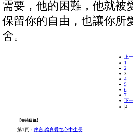
需要，他的困難，他就被
保留你的自由，也讓你所
舍。
上
1
2
3
4
5
6
7
下
【書籍目錄】
第1頁：
序言 讓真愛在心中生長