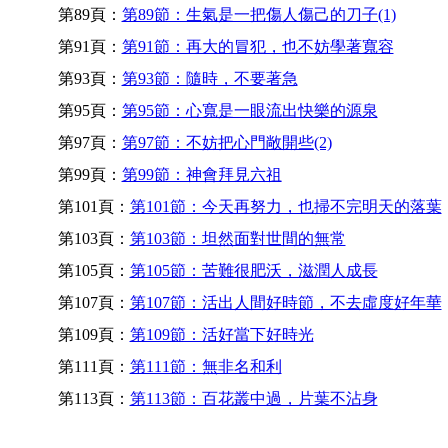
第89頁：
第89節：生氣是一把傷人傷己的刀子(1)
第91頁：
第91節：再大的冒犯，也不妨學著寬容
第93頁：
第93節：隨時，不要著急
第95頁：
第95節：心寬是一眼流出快樂的源泉
第97頁：
第97節：不妨把心門敞開些(2)
第99頁：
第99節：神會拜見六祖
第101頁：
第101節：今天再努力，也掃不完明天的落葉
第103頁：
第103節：坦然面對世間的無常
第105頁：
第105節：苦難很肥沃，滋潤人成長
第107頁：
第107節：活出人間好時節，不去虛度好年華
第109頁：
第109節：活好當下好時光
第111頁：
第111節：無非名和利
第113頁：
第113節：百花叢中過，片葉不沾身