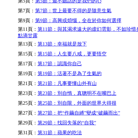
第5頁：
第5節：最不聽話的是我們的心
第7頁：
第7節：世上最要不得的是隨意生氣
第9頁：
第9節：高興或煩惱，全在於你如何選擇
第11頁：
第11節：與其渴求遠大的虛幻雲影，不如珍惜
點滴甘露
第13頁：
第13節：幸福就是放下
第15頁：
第15節：人生要八戒，更要悟空
第17頁：
第17節：認識你自己
第19頁：
第19節：活著不是為了生氣的
第21頁：
第21節：凡事要懂山外有山
第23頁：
第23節：別自惰，真聰明不在嘴巴上
第25頁：
第25節：別自限，外面的世界大得很
第27頁：
第27節：把“作繭自縛”變成“破繭而出”
第29頁：
第29節：找回失落的“自我”
第31頁：
第31節：蘋果的吃法