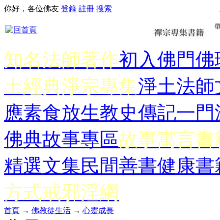
你好，各位佛友
登錄
註冊
搜索
知名法師著作
初入佛門
佛
土經典
淨宗專集
淨土法師
應
素食放生
教史傳記
一門
佛典故事專區
故事寓言書
精選文集
民間善書
健康書
方式
戒邪淫網
首頁
→
佛教徒生活
→
心靈成長