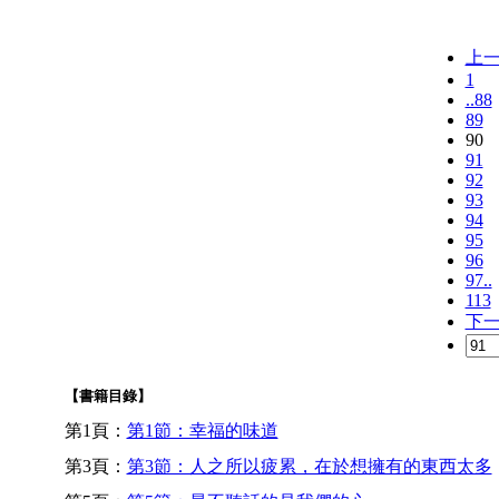
上
1
..88
89
90
91
92
93
94
95
96
97..
113
下
【書籍目錄】
第1頁：
第1節：幸福的味道
第3頁：
第3節：人之所以疲累，在於想擁有的東西太多