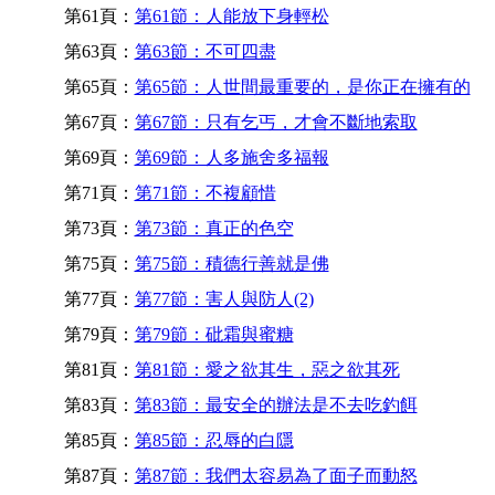
第61頁：
第61節：人能放下身輕松
第63頁：
第63節：不可四盡
第65頁：
第65節：人世間最重要的，是你正在擁有的
第67頁：
第67節：只有乞丐，才會不斷地索取
第69頁：
第69節：人多施舍多福報
第71頁：
第71節：不複顧惜
第73頁：
第73節：真正的色空
第75頁：
第75節：積德行善就是佛
第77頁：
第77節：害人與防人(2)
第79頁：
第79節：砒霜與蜜糖
第81頁：
第81節：愛之欲其生，惡之欲其死
第83頁：
第83節：最安全的辦法是不去吃釣餌
第85頁：
第85節：忍辱的白隱
第87頁：
第87節：我們太容易為了面子而動怒