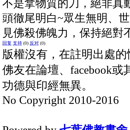
不是拿物質的刀，絕非真
頭徹尾明白~眾生無明、
見佛殺佛魄力，保持絕對
回复
支持
(0)
反对
(0)
版權沒有，在註明出處的
佛友在論壇、faceboo
功德與印經無異。
No Copyright 2010-2016
水晶
順正府大王公求道
Powered by
七葉佛教書舍