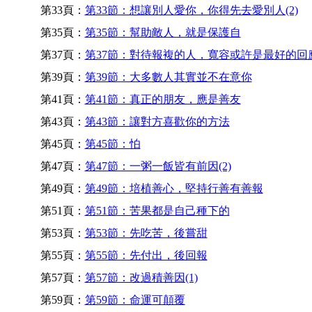
第33頁：
第33節：想讓別人愛你，你得先去愛別人(2)
第35頁：
第35節：幫助敵人，就是保護自
第37頁：
第37節：對待報複的人，寬容或許是最好的回
第39頁：
第39節：大多數人其實並不在意你
第41頁：
第41節：真正的朋友，應是善友
第43頁：
第43節：讓對方喜歡你的方法
第45頁：
第45節：怕
第47頁：
第47節：一粥一飯皆有前因(2)
第49頁：
第49節：培植善心，堅持行善有善報
第51頁：
第51節：苦果都是自己種下的
第53頁：
第53節：先吃苦，後嘗甜
第55頁：
第55節：先付出，後回報
第57頁：
第57節：改過積善因(1)
第59頁：
第59節：命運可顛覆