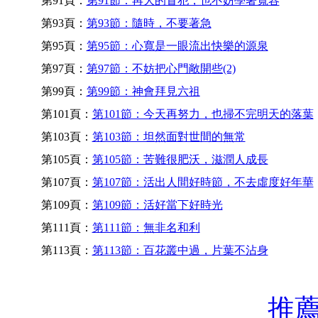
第91頁：
第91節：再大的冒犯，也不妨學著寬容
第93頁：
第93節：隨時，不要著急
第95頁：
第95節：心寬是一眼流出快樂的源泉
第97頁：
第97節：不妨把心門敞開些(2)
第99頁：
第99節：神會拜見六祖
第101頁：
第101節：今天再努力，也掃不完明天的落葉
第103頁：
第103節：坦然面對世間的無常
第105頁：
第105節：苦難很肥沃，滋潤人成長
第107頁：
第107節：活出人間好時節，不去虛度好年華
第109頁：
第109節：活好當下好時光
第111頁：
第111節：無非名和利
第113頁：
第113節：百花叢中過，片葉不沾身
推