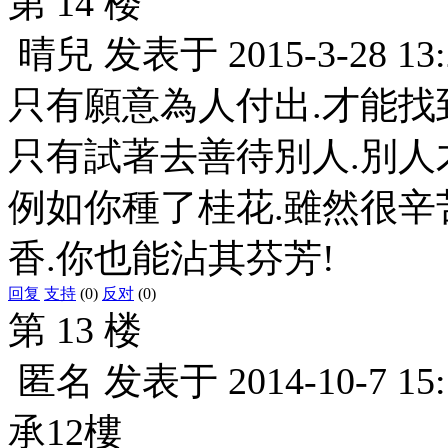
第 14 楼
晴兒
发表于
2015-3-28 13
只有願意為人付出.才能找
只有試著去善待別人.別人
例如你種了桂花.雖然很辛
香.你也能沾其芬芳!
回复
支持
(0)
反对
(0)
第 13 楼
匿名
发表于
2014-10-7 15
承12樓