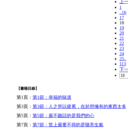
上
1
..16
17
18
19
20
21
22
23
24
25..
113
下
【書籍目錄】
第1頁：
第1節：幸福的味道
第3頁：
第3節：人之所以疲累，在於想擁有的東西太多
第5頁：
第5節：最不聽話的是我們的心
第7頁：
第7節：世上最要不得的是隨意生氣