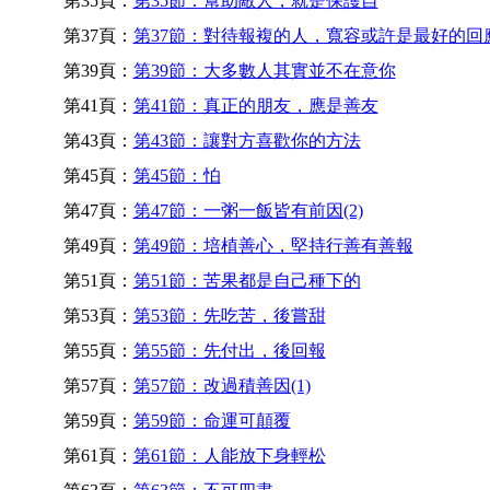
第35頁：
第35節：幫助敵人，就是保護自
第37頁：
第37節：對待報複的人，寬容或許是最好的回
第39頁：
第39節：大多數人其實並不在意你
第41頁：
第41節：真正的朋友，應是善友
第43頁：
第43節：讓對方喜歡你的方法
第45頁：
第45節：怕
第47頁：
第47節：一粥一飯皆有前因(2)
第49頁：
第49節：培植善心，堅持行善有善報
第51頁：
第51節：苦果都是自己種下的
第53頁：
第53節：先吃苦，後嘗甜
第55頁：
第55節：先付出，後回報
第57頁：
第57節：改過積善因(1)
第59頁：
第59節：命運可顛覆
第61頁：
第61節：人能放下身輕松