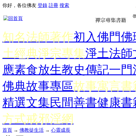
你好，各位佛友
登錄
註冊
搜索
知名法師著作
初入佛門
佛
土經典
淨宗專集
淨土法師
應
素食放生
教史傳記
一門
佛典故事專區
故事寓言書
精選文集
民間善書
健康書
方式
戒邪淫網
首頁
→
佛教徒生活
→
心靈成長