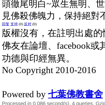
頭徹尾明白~眾生無明、
見佛殺佛魄力，保持絕對
回复
支持
(0)
反对
(0)
版權沒有，在註明出處的
佛友在論壇、faceboo
功德與印經無異。
No Copyright 2010-2016
水晶
順正府大王公求道
Powered by
七葉佛教書舍
Processed in 0.086 second(s), 4 queries, Gzi