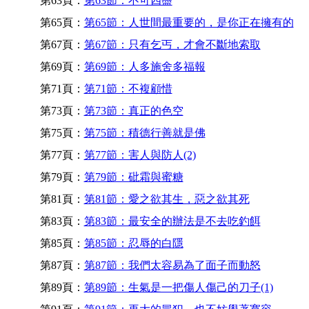
第63頁：
第63節：不可四盡
第65頁：
第65節：人世間最重要的，是你正在擁有的
第67頁：
第67節：只有乞丐，才會不斷地索取
第69頁：
第69節：人多施舍多福報
第71頁：
第71節：不複顧惜
第73頁：
第73節：真正的色空
第75頁：
第75節：積德行善就是佛
第77頁：
第77節：害人與防人(2)
第79頁：
第79節：砒霜與蜜糖
第81頁：
第81節：愛之欲其生，惡之欲其死
第83頁：
第83節：最安全的辦法是不去吃釣餌
第85頁：
第85節：忍辱的白隱
第87頁：
第87節：我們太容易為了面子而動怒
第89頁：
第89節：生氣是一把傷人傷己的刀子(1)