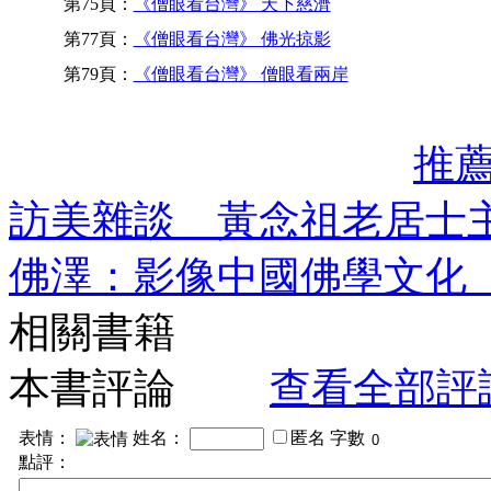
第75頁：
《僧眼看台灣》 天下慈濟
第77頁：
《僧眼看台灣》 佛光掠影
第79頁：
《僧眼看台灣》 僧眼看兩岸
推
訪美雜談 黃念祖老居士
佛澤：影像中國佛學文化
相關書籍
本書評論
查看全部評
表情：
姓名：
匿名
字數
點評：