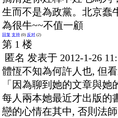
生而不是為政黨。北京蠢
為很牛~~不值一顧
回复
支持
(0)
反对
(2)
第 1 楼
匿名
发表于
2012-1-26 11
體恆不知為何許人也, 但
「因為聊到她的文章與她
每人兩本她最近才出版的
戀的心情在其中, 否則法