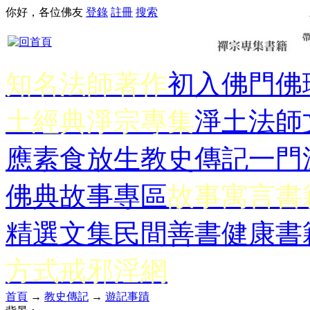
你好，各位佛友
登錄
註冊
搜索
知名法師著作
初入佛門
佛
土經典
淨宗專集
淨土法師
應
素食放生
教史傳記
一門
佛典故事專區
故事寓言書
精選文集
民間善書
健康書
方式
戒邪淫網
首頁
→
教史傳記
→
遊記事蹟