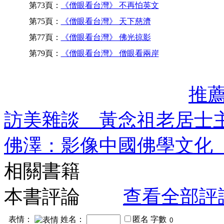
第73頁：
《僧眼看台灣》 不再怕英文
第75頁：
《僧眼看台灣》 天下慈濟
第77頁：
《僧眼看台灣》 佛光掠影
第79頁：
《僧眼看台灣》 僧眼看兩岸
推
訪美雜談 黃念祖老居士
佛澤：影像中國佛學文化
相關書籍
本書評論
查看全部評
表情：
姓名：
匿名
字數