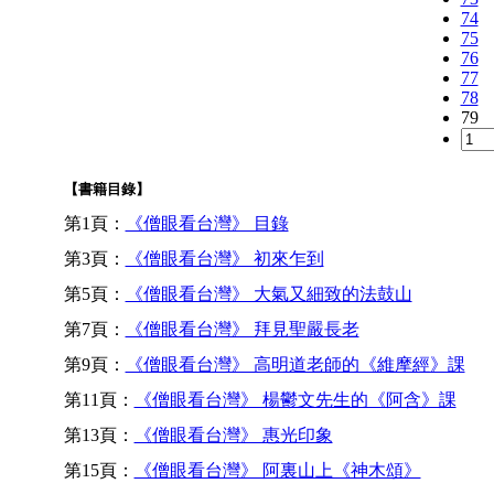
74
75
76
77
78
79
【書籍目錄】
第1頁：
《僧眼看台灣》 目錄
第3頁：
《僧眼看台灣》 初來乍到
第5頁：
《僧眼看台灣》 大氣又細致的法鼓山
第7頁：
《僧眼看台灣》 拜見聖嚴長老
第9頁：
《僧眼看台灣》 高明道老師的《維摩經》課
第11頁：
《僧眼看台灣》 楊鬱文先生的《阿含》課
第13頁：
《僧眼看台灣》 惠光印象
第15頁：
《僧眼看台灣》 阿裏山上《神木頌》