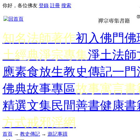
你好，各位佛友
登錄
註冊
搜索
知名法師著作
初入佛門
佛
土經典
淨宗專集
淨土法師
應
素食放生
教史傳記
一門
佛典故事專區
故事寓言書
精選文集
民間善書
健康書
方式
戒邪淫網
首頁
→
教史傳記
→
遊記事蹟