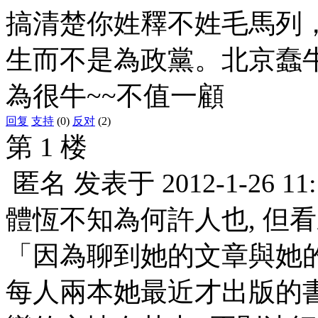
搞清楚你姓釋不姓毛馬列
生而不是為政黨。北京蠢
為很牛~~不值一顧
回复
支持
(0)
反对
(2)
第 1 楼
匿名
发表于
2012-1-26 11
體恆不知為何許人也, 但
「因為聊到她的文章與她
每人兩本她最近才出版的