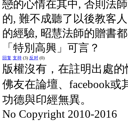
戀的心情在其中, 否則法
的, 難不成聽了以後教客
的經驗, 昭慧法師的贈書
「特別高興」可言？
回复
支持
(3)
反对
(0)
版權沒有，在註明出處的
佛友在論壇、faceboo
功德與印經無異。
No Copyright 2010-2016
水晶
順正府大王公求道