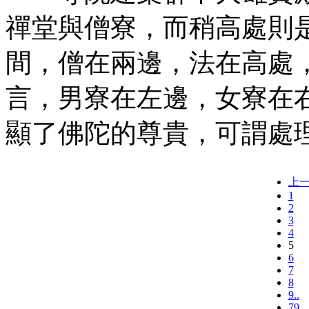
禪堂與僧寮，而稍高處則
間，僧在兩邊，法在高處
言，男寮在左邊，女寮在
顯了佛陀的尊貴，可謂處
上
1
2
3
4
5
6
7
8
9..
79