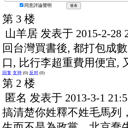
同意評論聲明
發表
第 3 楼
山羊居
发表于
2015-2-28 
回台灣買書後, 都打包成數
口, 比行李超重費用便宜, 
回复
支持
(0)
反对
(0)
第 2 楼
匿名
发表于
2013-3-1 21:5
搞清楚你姓釋不姓毛馬列
生而不是為政黨。北京蠢