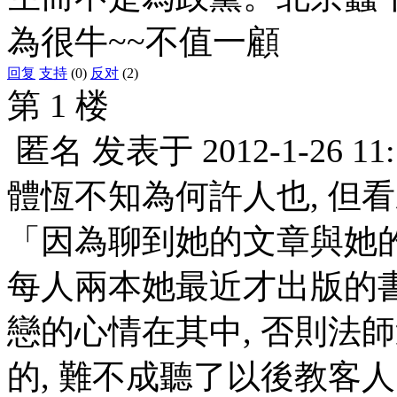
為很牛~~不值一顧
回复
支持
(0)
反对
(2)
第 1 楼
匿名
发表于
2012-1-26 11
體恆不知為何許人也, 但
「因為聊到她的文章與她
每人兩本她最近才出版的
戀的心情在其中, 否則法
的, 難不成聽了以後教客