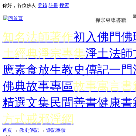
你好，各位佛友
登錄
註冊
搜索
知名法師著作
初入佛門
佛
土經典
淨宗專集
淨土法師
應
素食放生
教史傳記
一門
佛典故事專區
故事寓言書
精選文集
民間善書
健康書
方式
戒邪淫網
首頁
→
教史傳記
→
遊記事蹟