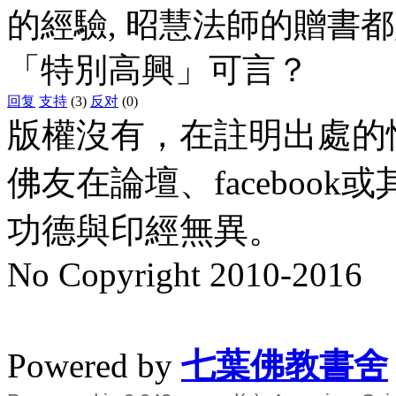
的經驗, 昭慧法師的贈書
「特別高興」可言？
回复
支持
(3)
反对
(0)
版權沒有，在註明出處的
佛友在論壇、faceboo
功德與印經無異。
No Copyright 2010-2016
水晶
順正府大王公求道
Powered by
七葉佛教書舍