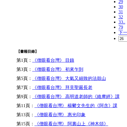
29
30
31
32
33..
79
下
【書籍目錄】
第1頁：
《僧眼看台灣》 目錄
第3頁：
《僧眼看台灣》 初來乍到
第5頁：
《僧眼看台灣》 大氣又細致的法鼓山
第7頁：
《僧眼看台灣》 拜見聖嚴長老
第9頁：
《僧眼看台灣》 高明道老師的《維摩經》課
第11頁：
《僧眼看台灣》 楊鬱文先生的《阿含》課
第13頁：
《僧眼看台灣》 惠光印象
第15頁：
《僧眼看台灣》 阿裏山上《神木頌》