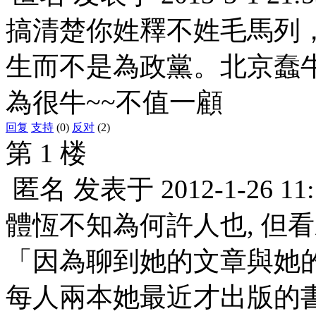
搞清楚你姓釋不姓毛馬列
生而不是為政黨。北京蠢
為很牛~~不值一顧
回复
支持
(0)
反对
(2)
第 1 楼
匿名
发表于
2012-1-26 11
體恆不知為何許人也, 但
「因為聊到她的文章與她
每人兩本她最近才出版的