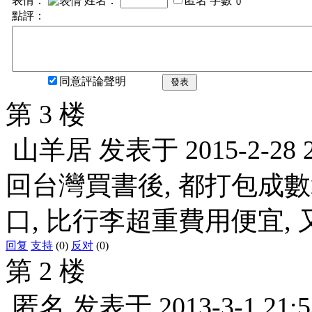
表情：
姓名：
匿名
字數
點評：
同意評論聲明
發表
第 3 楼
山羊居
发表于
2015-2-28 
回台灣買書後, 都打包成數
口, 比行李超重費用便宜, 
回复
支持
(0)
反对
(0)
第 2 楼
匿名
发表于
2013-3-1 21:5