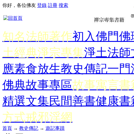
你好，各位佛友
登錄
註冊
搜索
知名法師著作
初入佛門
佛
土經典
淨宗專集
淨土法師
應
素食放生
教史傳記
一門
佛典故事專區
故事寓言書
精選文集
民間善書
健康書
方式
戒邪淫網
首頁
→
教史傳記
→
遊記事蹟