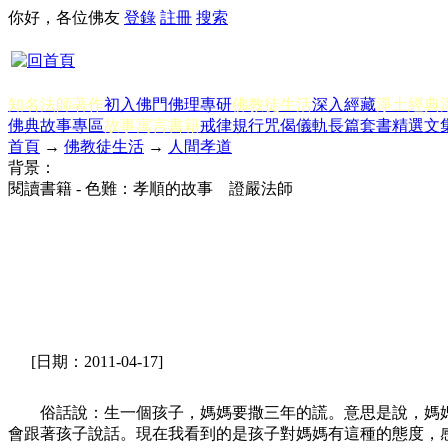
你好，各位佛友
登錄
註冊
搜索
知名法師著作
初入佛門
佛理專研
佛教徒生活
深入經藏
淨土經典
佛典故事專區
故事寓言書籍
戒律規行
咒偈儀軌
長篇套書
精選文
首頁
→
佛教徒生活
→
人間孝道
背景：
閱讀書籍 - 色難：孝順的故事 證嚴法師
[日期：2011-04-17]
俗話說：生一個孩子，媽媽要撒三年的謊。意思是說，媽媽在
會跟著孩子說話。現在我看到的是孩子對媽媽有這種的態度，