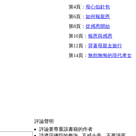
第4頁：
母心似針包
第6頁：
如何報親恩
第8頁：
從感恩開始
第10頁：
報恩與感恩
第12頁：
背著母親去旅行
第14頁：
無怨無悔的現代孝女
評論聲明
評論要尊重該書籍的作者
請遵守佛陀的教誨 - 五戒十善，不要謾罵