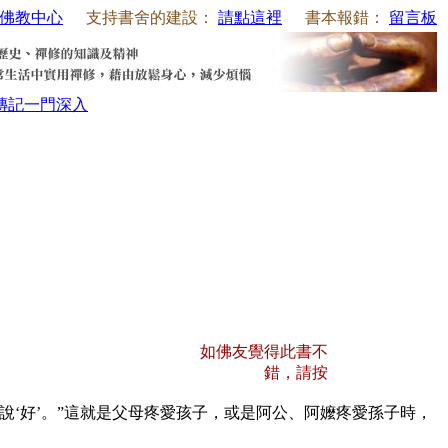
佛教中心
支持書舍的建設：
請點這裡
書本報錯：
留言板
傳記
一門深入
如佛友覺得此書不
錯，請按
‘好’。”這就是父母疼愛孩子，或是阿公、阿嬤疼愛孫子時，