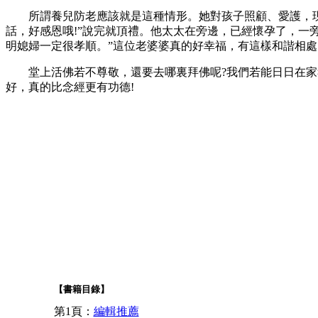
所謂養兒防老應該就是這種情形。她對孩子照顧、愛護，現在
話，好感恩哦!”說完就頂禮。他太太在旁邊，已經懷孕了，一
明媳婦一定很孝順。”這位老婆婆真的好幸福，有這樣和諧相
堂上活佛若不尊敬，還要去哪裏拜佛呢?我們若能日日在家孝
好，真的比念經更有功德!
【書籍目錄】
第1頁：
編輯推薦