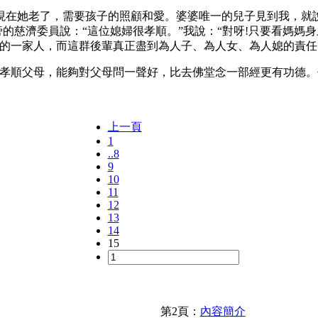
她老了，需要孩子的照顧和愛。婆婆唯一的兒子見到我，就說
旁的慈濟委員說：“這位媳婦很孝順。”我說：“對呀!只要看媽
處的一家人，而這群後輩真正盡到為人子、為人女、為人媳的責任
順父母，能夠對父母問一聲好，比去佛堂念一部經更有功德。你
上一頁
1
..8
9
10
11
12
13
14
15
第2頁：
內容簡介