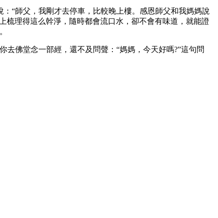
：“師父，我剛才去停車，比較晚上樓。感恩師父和我媽媽說
媽身上梳理得這么幹淨，隨時都會流口水，卻不會有味道，就能證
。
去佛堂念一部經，還不及問聲：“媽媽，今天好嗎?”這句問