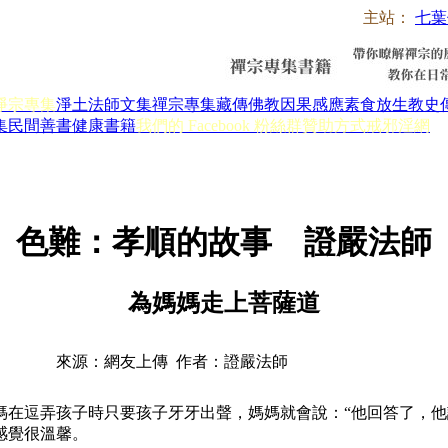
主站：
七葉
淨宗專集
淨土法師文集
禪宗專集
藏傳佛教
因果感應
素食放生
教史
集
民間善書
健康書籍
我們的 Facebook 粉絲群
贊助方式
戒邪淫網
色難：孝順的故事 證嚴法師
為媽媽走上菩薩道
來源：網友上傳 作者：證嚴法師
逗弄孩子時只要孩子牙牙出聲，媽媽就會說：“他回答了，他說
感覺很溫馨。