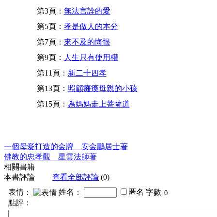
第3頁：
無法言詮的愛
第5頁：
孝是做人的本分
第7頁：
來不及的悔恨
第9頁：
人生只有使用權
第11頁：
新二十四孝
第13頁：
照顧癱瘓母親的小孩
第15頁：
為媽媽走上菩薩道
一個母愛打造的金牌 安金鵬居士著
佛教的忠孝觀 星雲法師著
相關書籍
本書評論
查看全部評論
(0)
表情：
姓名：
匿名
字數
點評：