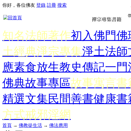
你好，各位佛友
登錄
註冊
搜索
知名法師著作
初入佛門
佛
土經典
淨宗專集
淨土法師
應
素食放生
教史傳記
一門
佛典故事專區
故事寓言書
精選文集
民間善書
健康書
方式
戒邪淫網
首頁
→
佛教徒生活
→
佛法應用