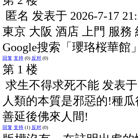
匿名
发表于
2026-7-17 21
東京 大阪 酒店 上門 服務 
Google搜索「瓔珞桜華館
回复
支持
(0)
反对
(0)
第 1 楼
求生不得求死不能
发表
人類的本質是邪惡的!種瓜
善延後佛來人間!
回复
支持
(1)
反对
(0)