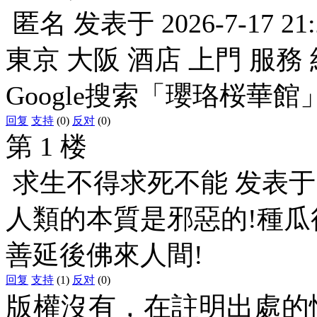
匿名
发表于
2026-7-17 21
東京 大阪 酒店 上門 服務 
Google搜索「瓔珞桜華館
回复
支持
(0)
反对
(0)
第 1 楼
求生不得求死不能
发表
人類的本質是邪惡的!種瓜
善延後佛來人間!
回复
支持
(1)
反对
(0)
版權沒有，在註明出處的