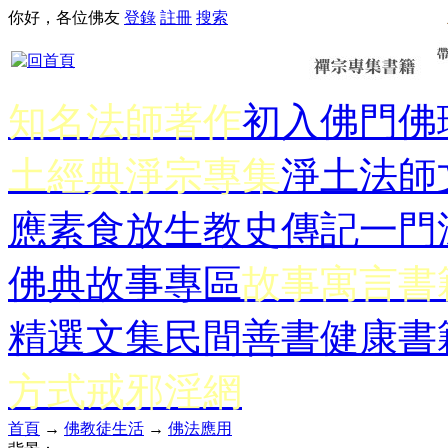
你好，各位佛友
登錄
註冊
搜索
知名法師著作
初入佛門
佛
土經典
淨宗專集
淨土法師
應
素食放生
教史傳記
一門
佛典故事專區
故事寓言書
精選文集
民間善書
健康書
方式
戒邪淫網
首頁
→
佛教徒生活
→
佛法應用