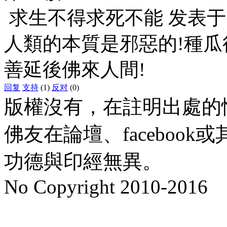
求生不得求死不能
发表
人類的本質是邪惡的!種瓜
善延後佛來人間!
回复
支持
(1)
反对
(0)
版權沒有，在註明出處的
佛友在論壇、faceboo
功德與印經無異。
No Copyright 2010-2016
水晶
順正府大王公求道