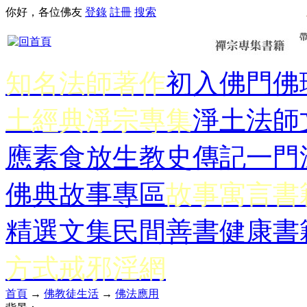
你好，各位佛友
登錄
註冊
搜索
知名法師著作
初入佛門
佛
土經典
淨宗專集
淨土法師
應
素食放生
教史傳記
一門
佛典故事專區
故事寓言書
精選文集
民間善書
健康書
方式
戒邪淫網
首頁
→
佛教徒生活
→
佛法應用