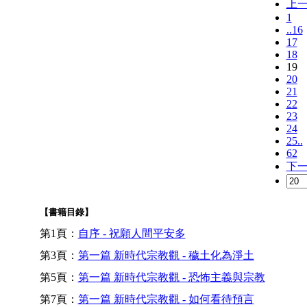
上
1
..16
17
18
19
20
21
22
23
24
25..
62
下
【書籍目錄】
第1頁：
自序 - 祝願人間平安多
第3頁：
第一篇 新時代宗教觀 - 穢土化為淨土
第5頁：
第一篇 新時代宗教觀 - 恐怖主義與宗教
第7頁：
第一篇 新時代宗教觀 - 如何看待預言