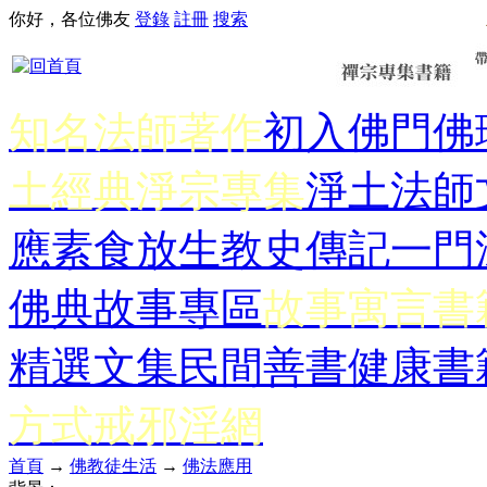
你好，各位佛友
登錄
註冊
搜索
知名法師著作
初入佛門
佛
土經典
淨宗專集
淨土法師
應
素食放生
教史傳記
一門
佛典故事專區
故事寓言書
精選文集
民間善書
健康書
方式
戒邪淫網
首頁
→
佛教徒生活
→
佛法應用