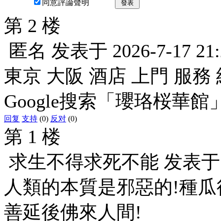
同意評論聲明
發表
第 2 楼
匿名
发表于
2026-7-17 21
東京 大阪 酒店 上門 服務 
Google搜索「瓔珞桜華館
回复
支持
(0)
反对
(0)
第 1 楼
求生不得求死不能
发表
人類的本質是邪惡的!種瓜
善延後佛來人間!