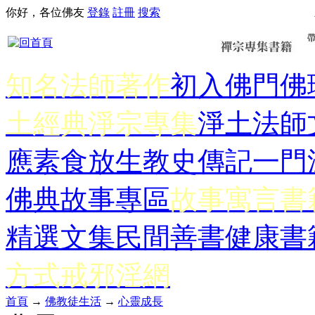
你好，各位佛友
登錄
註冊
搜索
知名法師著作
初入佛門
佛
土經典
淨宗專集
淨土法師
應
素食放生
教史傳記
一門
佛典故事專區
故事寓言書
精選文集
民間善書
健康書
方式
戒邪淫網
首頁
→
佛教徒生活
→
心靈成長