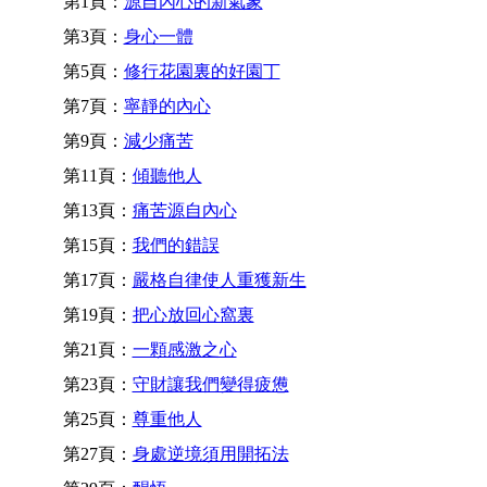
第1頁：
源自內心的新氣象
第3頁：
身心一體
第5頁：
修行花園裏的好園丁
第7頁：
寧靜的內心
第9頁：
減少痛苦
第11頁：
傾聽他人
第13頁：
痛苦源自內心
第15頁：
我們的錯誤
第17頁：
嚴格自律使人重獲新生
第19頁：
把心放回心窩裏
第21頁：
一顆感激之心
第23頁：
守財讓我們變得疲憊
第25頁：
尊重他人
第27頁：
身處逆境須用開拓法