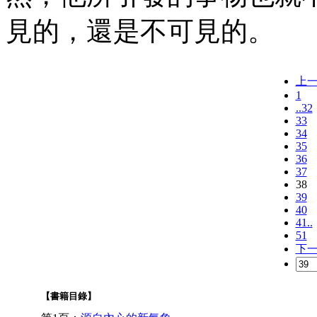
見的，還是不可見的。
上
1
..32
33
34
35
36
37
38
39
40
41..
51
下
【書籍目錄】