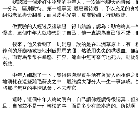
我認識一個愛好生物學的中年人，一次跟他聊天的時候，他
一分為二區別對待。第一組享受“最惠國待遇”，予以充足的食
組餓老鼠壽命翻番，而且皮毛光滑，皮膚緊繃，行動敏捷。
做實驗的人經過反複驗證，得出結論，認為：動物終其一生所
慢些。這個中年人就聯想到了自己，他一直認為自己很不錯，
後來，他又看到了一則消息，說的是在非洲草原上，有一種
鋒利的牙齒極敏捷地刺破野馬的腿，然後用尖尖的嘴吸血。無
去。而野馬常常在暴怒、狂奔、流血中無可奈何地死去。動物
所致。
中年人細想了一下，覺得這與現實生活有著驚人的相似之處
地消耗在這些雞毛蒜皮之中，最終讓大部分人一生一事無成。
將那些無益的事情拋棄，不去理它。
這時，這個中年人終於明白，自己讀佛經讀得很認真，但並
且，自省並不是一件輕松的事，而是多少有些疼痛的。所以啊