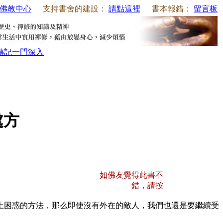
佛教中心
支持書舍的建設：
請點這裡
書本報錯：
留言板
傳記
一門深入
處方
如佛友覺得此書不
錯，請按
困惑的方法，那么即使沒有外在的敵人，我們也還是要繼續受