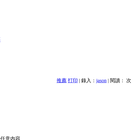
事
推薦
打印
| 錄入：
jason
| 閱讀：
次
的任意內容