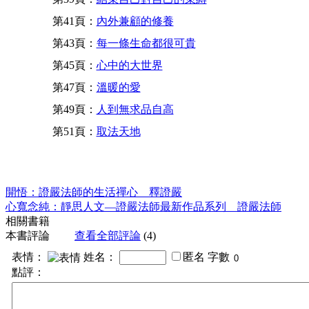
第41頁：
內外兼顧的修養
第43頁：
每一條生命都很可貴
第45頁：
心中的大世界
第47頁：
溫暖的愛
第49頁：
人到無求品自高
第51頁：
取法天地
開悟：證嚴法師的生活禪心 釋證嚴
心寬念純：靜思人文—證嚴法師最新作品系列 證嚴法師
相關書籍
本書評論
查看全部評論
(4)
表情：
姓名：
匿名
字數
點評：