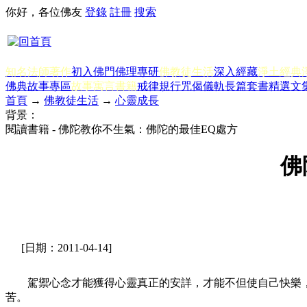
你好，各位佛友
登錄
註冊
搜索
知名法師著作
初入佛門
佛理專研
佛教徒生活
深入經藏
淨土經典
佛典故事專區
故事寓言書籍
戒律規行
咒偈儀軌
長篇套書
精選文
首頁
→
佛教徒生活
→
心靈成長
背景：
閱讀書籍 - 佛陀教你不生氣：佛陀的最佳EQ處方
佛
[日期：2011-04-14]
駕禦心念才能獲得心靈真正的安詳，才能不但使自己快樂，
苦。