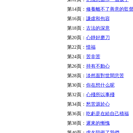
第14頁：
修養離不了善意的監
第16頁：
謙虛和包容
第18頁：
古法的深意
第20頁：
心靜好磨刀
第22頁：
惜福
第24頁：
苦非苦
第26頁：
持有不動心
第28頁：
淡然面對世間悲苦
第30頁：
你在想什么呢
第32頁：
心殘所以事殘
第34頁：
愁苦源於心
第36頁：
吃虧是在給自己積福
第38頁：
遲來的慚愧
第40頁：
虛名阻礙了我們