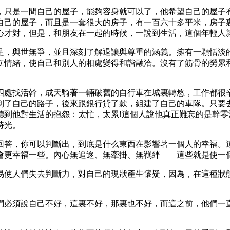
只是一間自己的屋子，能夠容身就可以了，他希望自己的屋子有
自己的屋子，而且是一套很大的房子，有一百六十多平米，房子
心才對，但是，和朋友在一起的時候，一說到生活，這個年輕人
，與世無爭，並且深刻了解退讓與尊重的涵義。擁有一顆恬淡的
立情緒，使自己和別人的相處變得和諧融洽。沒有了筋骨的勞累
處找活幹，成天騎著一輛破舊的自行車在城裏轉悠，工作都很辛
到了自己的路子，後來跟銀行貸了款，組建了自己的車隊。只要
聽到他對生活的抱怨：太忙，太累!這個人說他真正難忘的是幹
時光。
答，你可以判斷出，到底是什么東西在影響著一個人的幸福。這
會更幸福一些。內心無追逐、無牽掛、無羈絆——這些就是使一
使人們失去判斷力，對自己的現狀產生懷疑，因為，在這種狀態
必須說自己不好，這裏不好，那裏也不好，而這之前，他們一直