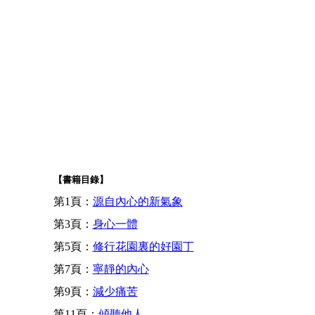
【書籍目錄】
第1頁：
源自內心的新氣象
第3頁：
身心一體
第5頁：
修行花園裏的好園丁
第7頁：
寧靜的內心
第9頁：
減少痛苦
第11頁：
傾聽他人