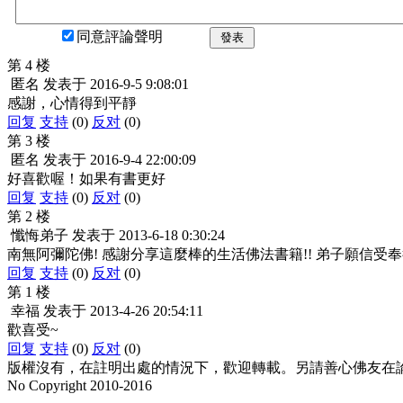
同意評論聲明
發表
第 4 楼
匿名
发表于
2016-9-5 9:08:01
感謝，心情得到平靜
回复
支持
(0)
反对
(0)
第 3 楼
匿名
发表于
2016-9-4 22:00:09
好喜歡喔！如果有書更好
回复
支持
(0)
反对
(0)
第 2 楼
懺悔弟子
发表于
2013-6-18 0:30:24
南無阿彌陀佛! 感謝分享這麼棒的生活佛法書籍!! 弟子願信受奉行
回复
支持
(0)
反对
(0)
第 1 楼
幸福
发表于
2013-4-26 20:54:11
歡喜受~
回复
支持
(0)
反对
(0)
版權沒有，在註明出處的情況下，歡迎轉載。另請善心佛友在論壇
No Copyright 2010-2016
水晶
順正府大王公求道