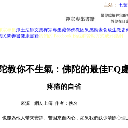
主站：
七葉
淨宗專集
淨土法師文集
禪宗專集
藏傳佛教
因果感應
素食放生
教史
集
民間善書
健康書籍
我們的 Facebook 粉絲群
贊助方式
戒邪淫網
陀教你不生氣：佛陀的最佳EQ
疼痛的自省
來源：網友上傳 作者：佚名
也能為他人帶來安詳。苦因來自內心，如果我們缺少清除心理上