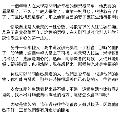
一個年輕人在大學期間關於幸福的構想很簡單，他想要的，
看星星了。不久，年輕人畢業了，事業一帆風順，很快就有了
了，而且比構想還要好，那么他和自己的妻子應該生活得很開
恬淡自適是人最美的一種心態。薄欲寡求的人往往容易滿足
及為了富貴榮華而奔走諂媚的勞役，在人則可以淡化別人的對
說恬淡是養心的第一法則。
另外一個年輕人，高中還沒讀完就走上了社會，那時的他四
了一段時間，這個年輕人當上了司機，每天幫人拉煤，漸漸摸
混出頭了，應該是開心的。然而，同學聚會的時候，人們只能
錢，卻很踏實，也很悠閑，現在想起來，那種時光才是幸福的
你也可以問問自己身邊的人，他們是否幸福，根據他們的回
物，你可能會發現，那些時時懂得調整自己心態的人，往往都
衣食無憂的生活看起來很不錯，不過，這種生活也比較容易
遲鈍，找不出能夠使自己滿意的地方，這樣怎么會幸福呢?
內省是痛苦的，這個過程往往使很多人難以接受，因為他們
己不好，正是他們要有所進步的開始。