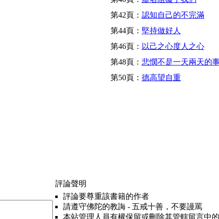
第42頁：
認知自己的不完滿
第44頁：
堅持做好人
第46頁：
以己之心度人之心
第48頁：
悲憫不是一天兩天的
第50頁：
德高望自重
評論聲明
評論要尊重該書籍的作者
請遵守佛陀的教誨 - 五戒十善，不要謾罵
本站管理人員有權保留或刪除其管轄留言中