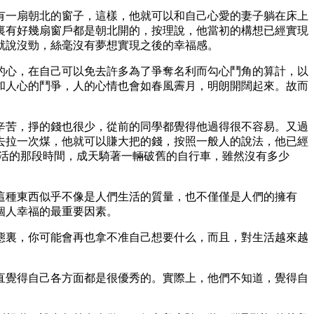
一扇朝北的窗子，這樣，他就可以和自己心愛的妻子躺在床上
裏有好幾扇窗戶都是朝北開的，按理說，他當初的構想已經實現
就說沒勁，絲毫沒有夢想實現之後的幸福感。
心，在自己可以免去許多為了爭奪名利而勾心鬥角的算計，以
和人心的鬥爭，人的心情也會如春風霽月，明朗開闊起來。故而
苦，掙的錢也很少，從前的同學都覺得他過得很不容易。又過
去拉一次煤，他就可以賺大把的錢，按照一般人的說法，他已經
零活的那段時間，成天騎著一輛破舊的自行車，雖然沒有多少
種東西似乎不像是人們生活的質量，也不僅僅是人們的擁有
個人幸福的最重要因素。
裏，你可能會再也拿不准自己想要什么，而且，對生活越來越
覺得自己各方面都是很優秀的。實際上，他們不知道，覺得自