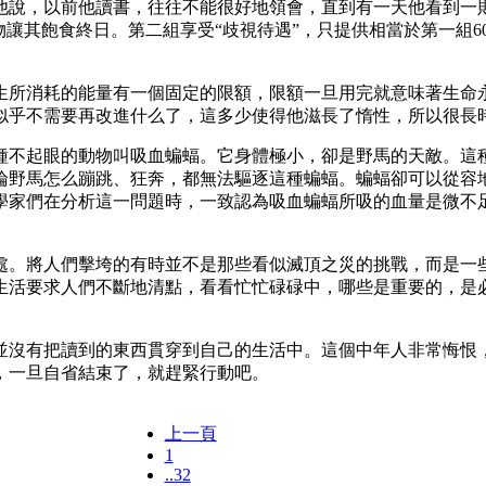
說，以前他讀書，往往不能很好地領會，直到有一天他看到一則
物讓其飽食終日。第二組享受“歧視待遇”，只提供相當於第一組6
消耗的能量有一個固定的限額，限額一旦用完就意味著生命永久
似乎不需要再改進什么了，這多少使得他滋長了惰性，所以很長
不起眼的動物叫吸血蝙蝠。它身體極小，卻是野馬的天敵。這種
論野馬怎么蹦跳、狂奔，都無法驅逐這種蝙蝠。蝙蝠卻可以從容
學家們在分析這一問題時，一致認為吸血蝙蝠所吸的血量是微不
。將人們擊垮的有時並不是那些看似滅頂之災的挑戰，而是一些
生活要求人們不斷地清點，看看忙忙碌碌中，哪些是重要的，是必
沒有把讀到的東西貫穿到自己的生活中。這個中年人非常悔恨，
，一旦自省結束了，就趕緊行動吧。
上一頁
1
..32