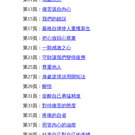
第13頁：
痛苦源自內心
第15頁：
我們的錯誤
第17頁：
嚴格自律使人重獲新生
第19頁：
把心放回心窩裏
第21頁：
一顆感激之心
第23頁：
守財讓我們變得疲憊
第25頁：
尊重他人
第27頁：
身處逆境須用開拓法
第29頁：
醒悟
第31頁：
提醒自己勇猛精進
第33頁：
對待痛苦的態度
第35頁：
疼痛的自省
第37頁：
照管內心的油燈
第39頁：
結束自己對自己的束縛