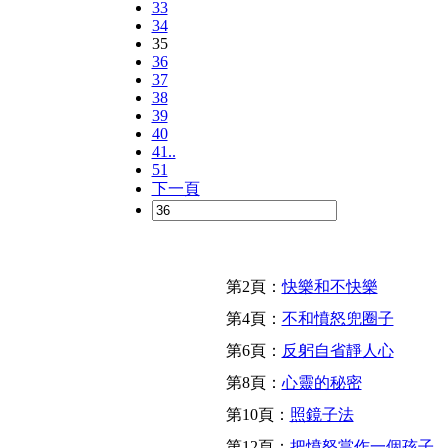
33
34
35
36
37
38
39
40
41..
51
下一頁
第2頁：
快樂和不快樂
第4頁：
不和憤怒兜圈子
第6頁：
反躬自省靜人心
第8頁：
心靈的秘密
第10頁：
照鏡子法
第12頁：
把憤怒當作一個孩子