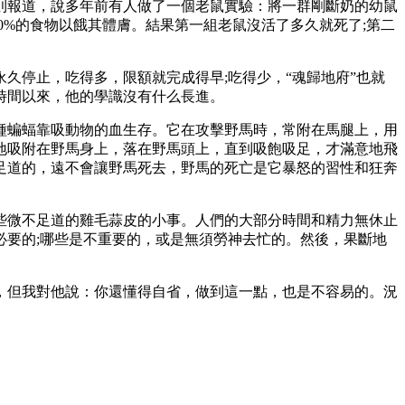
報道，說多年前有人做了一個老鼠實驗：將一群剛斷奶的幼鼠
0%的食物以餓其體膚。結果第一組老鼠沒活了多久就死了;第二
停止，吃得多，限額就完成得早;吃得少，“魂歸地府”也就
時間以來，他的學識沒有什么長進。
蝙蝠靠吸動物的血生存。它在攻擊野馬時，常附在馬腿上，用
地吸附在野馬身上，落在野馬頭上，直到吸飽吸足，才滿意地飛
足道的，遠不會讓野馬死去，野馬的死亡是它暴怒的習性和狂奔
微不足道的雞毛蒜皮的小事。人們的大部分時間和精力無休止
要的;哪些是不重要的，或是無須勞神去忙的。然後，果斷地
但我對他說：你還懂得自省，做到這一點，也是不容易的。況