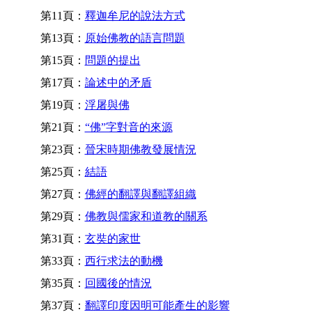
第11頁：
釋迦牟尼的說法方式
第13頁：
原始佛教的語言問題
第15頁：
問題的提出
第17頁：
論述中的矛盾
第19頁：
浮屠與佛
第21頁：
“佛”字對音的來源
第23頁：
晉宋時期佛教發展情況
第25頁：
結語
第27頁：
佛經的翻譯與翻譯組織
第29頁：
佛教與儒家和道教的關系
第31頁：
玄奘的家世
第33頁：
西行求法的動機
第35頁：
回國後的情況
第37頁：
翻譯印度因明可能產生的影響