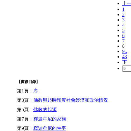
上
1
2
3
4
5
6
7
8
9..
43
下
【書籍目錄】
第1頁：
序
第3頁：
佛教興起時印度社會經濟和政治情況
第5頁：
佛教的起源
第7頁：
釋迦牟尼的家族
第9頁：
釋迦牟尼的生平