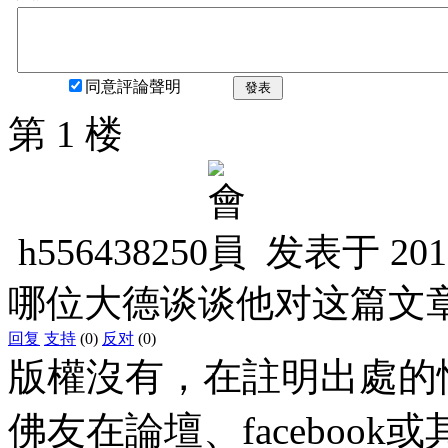
同意評論聲明
發表
第 1 楼
h556438250
发表于
201
哪位大德谈谈他对这篇文
回复
支持
(0)
反对
(0)
版權沒有，在註明出處的
佛友在論壇、faceboo