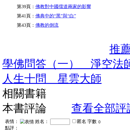
第39頁：
佛教對中國儒道兩家的影響
第41頁：
佛典中的“黑”與“白”
第43頁：
佛教的倒流
推
學佛問答（一） 淨空法
人生十問 星雲大師
相關書籍
本書評論
查看全部評
表情：
姓名：
匿名
字數
點評：