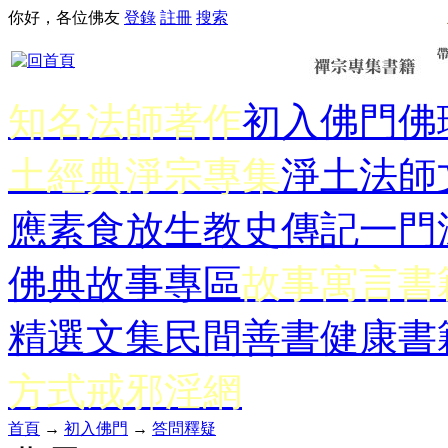
你好，各位佛友
登錄
註冊
搜索
知名法師著作
初入佛門
佛
土經典
淨宗專集
淨土法師
應
素食放生
教史傳記
一門
佛典故事專區
故事寓言書
精選文集
民間善書
健康書
方式
戒邪淫網
首頁
→
初入佛門
→
答問釋疑