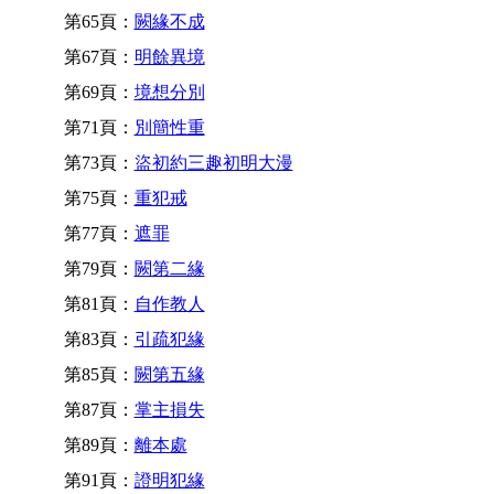
第65頁：
闕緣不成
第67頁：
明餘異境
第69頁：
境想分別
第71頁：
別簡性重
第73頁：
盜初約三趣初明大漫
第75頁：
重犯戒
第77頁：
遮罪
第79頁：
闕第二緣
第81頁：
自作教人
第83頁：
引疏犯緣
第85頁：
闕第五緣
第87頁：
掌主損失
第89頁：
離本處
第91頁：
證明犯緣