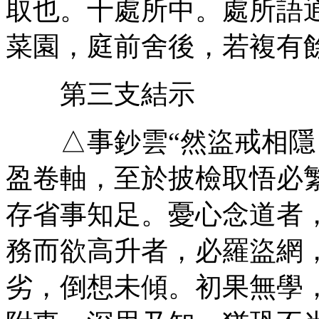
取也。十處所中。處所語
菜園，庭前舍後，若複有
第三支結示
△事鈔雲“然盜戒相隱
盈卷軸，至於披檢取悟必
存省事知足。憂心念道者
務而欲高升者，必羅盜網
劣，倒想未傾。初果無學