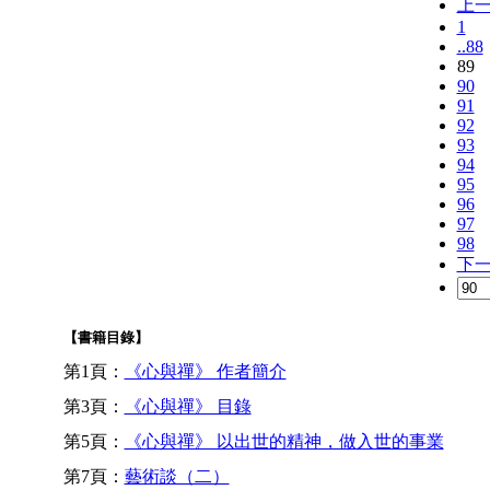
上
1
..88
89
90
91
92
93
94
95
96
97
98
下
【書籍目錄】
第1頁：
《心與禪》 作者簡介
第3頁：
《心與禪》 目錄
第5頁：
《心與禪》 以出世的精神，做入世的事業
第7頁：
藝術談（二）