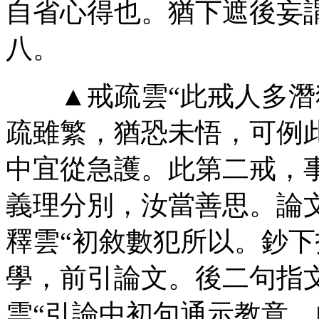
自省心得也。猶下遮後妄
八。
▲戒疏雲“此戒人多潛
疏雖繁，猶恐未悟，可例
中宜從急護。此第二戒，
義理分別，汝當善思。論
釋雲“初敘數犯所以。鈔
學，前引論文。後二句指
雲“引論中初句通示教意