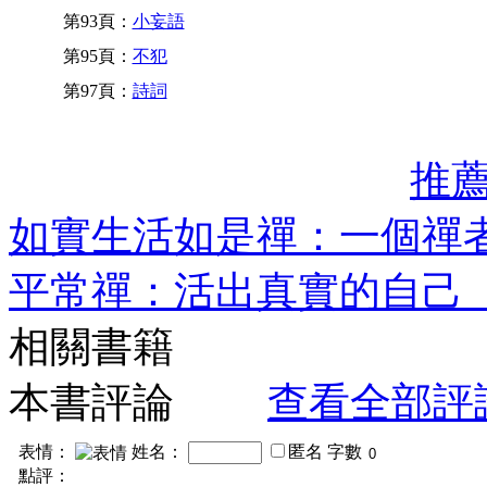
第93頁：
小妄語
第95頁：
不犯
第97頁：
詩詞
推
如實生活如是禪：一個禪
平常禪：活出真實的自己
相關書籍
本書評論
查看全部評
表情：
姓名：
匿名
字數
點評：