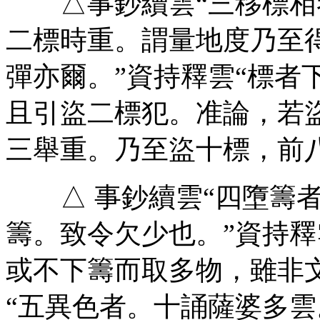
△事鈔續雲“三移標相
二標時重。謂量地度乃至
彈亦爾。”資持釋雲“標者
且引盜二標犯。准論，若
三舉重。乃至盜十標，前
△ 事鈔續雲“四墮籌者
籌。致令欠少也。”資持釋
或不下籌而取多物，雖非
“五異色者。十誦薩婆多