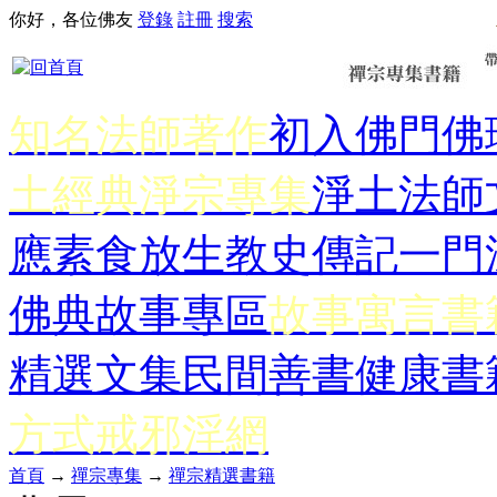
你好，各位佛友
登錄
註冊
搜索
知名法師著作
初入佛門
佛
土經典
淨宗專集
淨土法師
應
素食放生
教史傳記
一門
佛典故事專區
故事寓言書
精選文集
民間善書
健康書
方式
戒邪淫網
首頁
→
禪宗專集
→
禪宗精選書籍