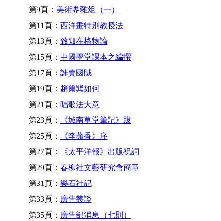
第9頁：
美術界雜俎（一）
第11頁：
西洋畫特別教授法
第13頁：
致知在格物論
第15頁：
中國學堂課本之編撰
第17頁：
誅賣國賊
第19頁：
趙爾巽如何
第21頁：
唱歌法大意
第23頁：
《城南草堂筆記》跋
第25頁：
《李蘋香》序
第27頁：
《太平洋報》出版祝詞
第29頁：
春柳社文藝研究會簡章
第31頁：
樂石社記
第33頁：
廣告叢談
第35頁：
廣告部消息（七則）