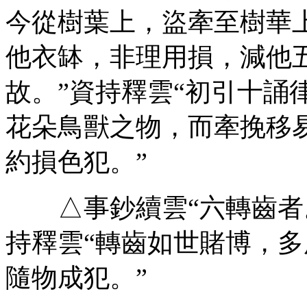
今從樹葉上，盜牽至樹華
他衣缽，非理用損，減他
故。”資持釋雲“初引十誦
花朵鳥獸之物，而牽挽移
約損色犯。”
△事鈔續雲“六轉齒者。
持釋雲“轉齒如世賭博，
隨物成犯。”