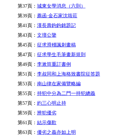
第37頁：
城東女學消息（六則）
第39頁：
薦函·金石家沈筱莊
第41頁：
漢長壽鉤鉤銘題記
第43頁：
文壇公鑒
第45頁：
征求滑稽諷刺畫稿
第47頁：
征求學生毛筆畫新規則
第49頁：
李漱筒重訂書例
第51頁：
李叔同和上海格致書院征答題
第53頁：
南山律在家備覽略編
第55頁：
持犯中分為二門一持犯總義
第57頁：
約三心明止持
第59頁：
辨犯優劣
第61頁：
結示傷歎
第63頁：
優劣之義亦如上明