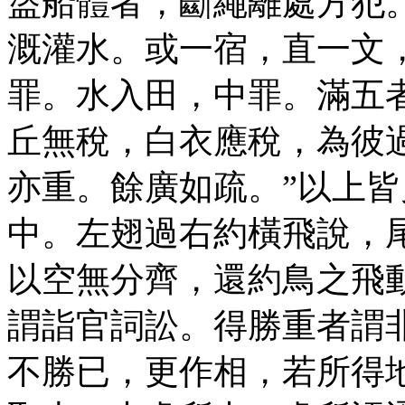
盜船體者，斷繩離處方犯
溉灌水。或一宿，直一文
罪。水入田，中罪。滿五
丘無稅，白衣應稅，為彼
亦重。餘廣如疏。”以上皆
中。左翅過右約橫飛說，
以空無分齊，還約鳥之飛
謂詣官詞訟。得勝重者謂
不勝已，更作相，若所得