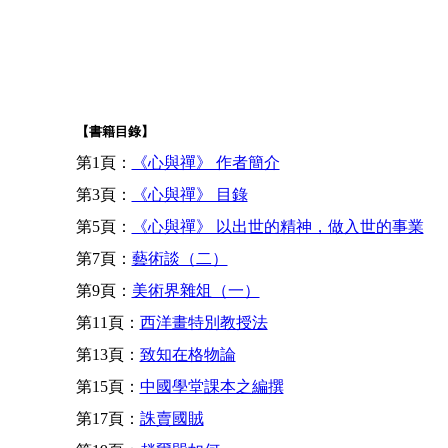
【書籍目錄】
第1頁：
《心與禪》 作者簡介
第3頁：
《心與禪》 目錄
第5頁：
《心與禪》 以出世的精神，做入世的事業
第7頁：
藝術談（二）
第9頁：
美術界雜俎（一）
第11頁：
西洋畫特別教授法
第13頁：
致知在格物論
第15頁：
中國學堂課本之編撰
第17頁：
誅賣國賊