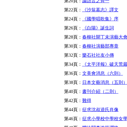
第20頁：
論語言之齊一
第22頁：
《沙翁墓志》譯文
第24頁：
《國學唱歌集》序
第26頁：
《白陽》誕生詞
第28頁：
春柳社開丁未演藝大
第30頁：
春柳社演藝部專章
第32頁：
樂石社社友小傳
第34頁：
《太平洋報》破天荒
第36頁：
文美會消息（六則）
第38頁：
日本文藝消息（五則
第40頁：
書刊介紹（二則）
第42頁：
難得
第44頁：
征求沈叔逵氏肖像
第46頁：
征求小學校中學校女