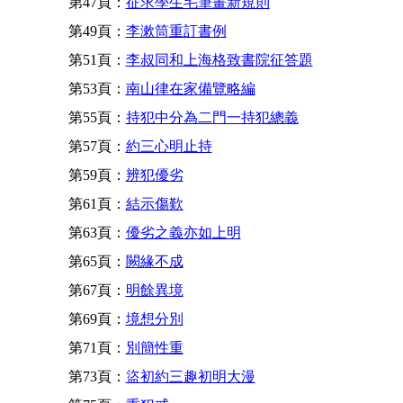
第47頁：
征求學生毛筆畫新規則
第49頁：
李漱筒重訂書例
第51頁：
李叔同和上海格致書院征答題
第53頁：
南山律在家備覽略編
第55頁：
持犯中分為二門一持犯總義
第57頁：
約三心明止持
第59頁：
辨犯優劣
第61頁：
結示傷歎
第63頁：
優劣之義亦如上明
第65頁：
闕緣不成
第67頁：
明餘異境
第69頁：
境想分別
第71頁：
別簡性重
第73頁：
盜初約三趣初明大漫