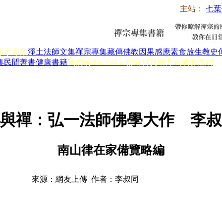
主站：
七葉
淨宗專集
淨土法師文集
禪宗專集
藏傳佛教
因果感應
素食放生
教史
集
民間善書
健康書籍
我們的 Facebook 粉絲群
贊助方式
戒邪淫網
與禪：弘一法師佛學大作 李叔
南山律在家備覽略編
來源：網友上傳 作者：李叔同