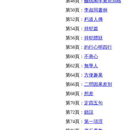
第48頁：
醾紈閣李漱筒潤格
第50頁：
李叔同書例
第52頁：
朽道人傳
第54頁：
持犯篇
第56頁：
持犯體狀
第58頁：
約行心明四行
第60頁：
不善心
第62頁：
無學人
第64頁：
方便趣果
第66頁：
二問因果差別
第68頁：
想差
第70頁：
定四五句
第72頁：
錯誤
第74頁：
第一項淫