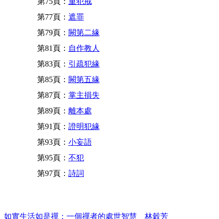
第75頁：
重犯戒
第77頁：
遮罪
第79頁：
闕第二緣
第81頁：
自作教人
第83頁：
引疏犯緣
第85頁：
闕第五緣
第87頁：
掌主損失
第89頁：
離本處
第91頁：
證明犯緣
第93頁：
小妄語
第95頁：
不犯
第97頁：
詩詞
如實生活如是禪：一個禪者的處世智慧 林穀芳