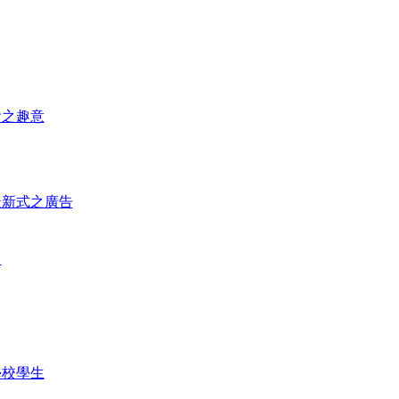
會之趣意
最新式之廣告
）
學校學生