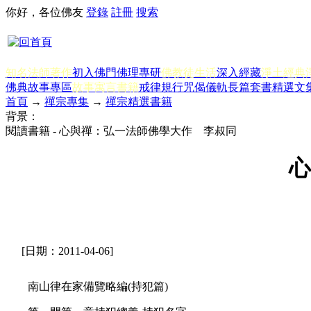
你好，各位佛友
登錄
註冊
搜索
知名法師著作
初入佛門
佛理專研
佛教徒生活
深入經藏
淨土經典
佛典故事專區
故事寓言書籍
戒律規行
咒偈儀軌
長篇套書
精選文
首頁
→
禪宗專集
→
禪宗精選書籍
背景：
閱讀書籍 - 心與禪：弘一法師佛學大作 李叔同
心
[日期：2011-04-06]
南山律在家備覽略編(持犯篇)