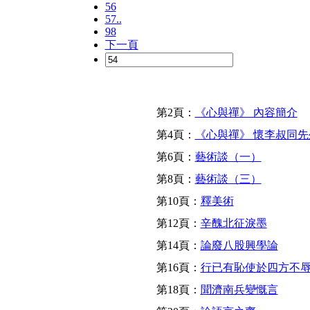
56
57..
98
下一頁
第2頁：
《心與禪》 內容簡介
第4頁：
《心與禪》 懷李叔同先
第6頁：
藝術談（一）
第8頁：
藝術談（三）
第10頁：
釋美術
第12頁：
辛醜北征淚墨
第14頁：
論廢八股興學論
第16頁：
行已有恥使於四方不
第18頁：
聞濟南兵變慨言