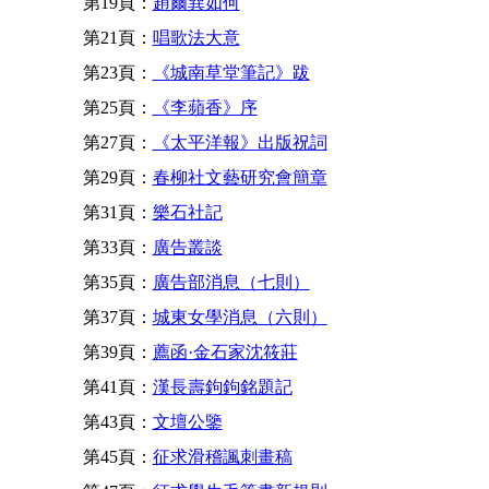
第19頁：
趙爾巽如何
第21頁：
唱歌法大意
第23頁：
《城南草堂筆記》跋
第25頁：
《李蘋香》序
第27頁：
《太平洋報》出版祝詞
第29頁：
春柳社文藝研究會簡章
第31頁：
樂石社記
第33頁：
廣告叢談
第35頁：
廣告部消息（七則）
第37頁：
城東女學消息（六則）
第39頁：
薦函·金石家沈筱莊
第41頁：
漢長壽鉤鉤銘題記
第43頁：
文壇公鑒
第45頁：
征求滑稽諷刺畫稿