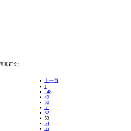
再閱正文)
上一頁
1
..48
49
50
51
52
53
54
55