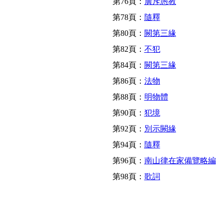
第76頁：
廣斥愚教
第78頁：
隨釋
第80頁：
闕第三緣
第82頁：
不犯
第84頁：
闕第三緣
第86頁：
法物
第88頁：
明物體
第90頁：
犯境
第92頁：
別示闕緣
第94頁：
隨釋
第96頁：
南山律在家備覽略編
第98頁：
歌詞