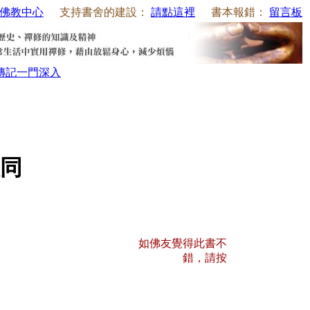
佛教中心
支持書舍的建設：
請點這裡
書本報錯：
留言板
傳記
一門深入
同
如佛友覺得此書不
錯，請按