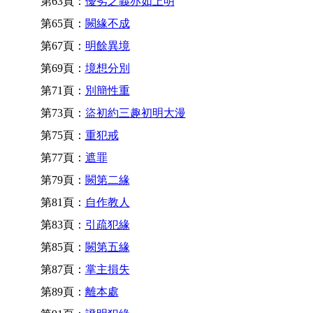
第63頁：
優劣之義亦如上明
第65頁：
闕緣不成
第67頁：
明餘異境
第69頁：
境想分別
第71頁：
別簡性重
第73頁：
盜初約三趣初明大漫
第75頁：
重犯戒
第77頁：
遮罪
第79頁：
闕第二緣
第81頁：
自作教人
第83頁：
引疏犯緣
第85頁：
闕第五緣
第87頁：
掌主損失
第89頁：
離本處