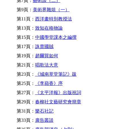
第7頁：
藝術談（二）
第9頁：
美術界雜俎（一）
第11頁：
西洋畫特別教授法
第13頁：
致知在格物論
第15頁：
中國學堂課本之編撰
第17頁：
誅賣國賊
第19頁：
趙爾巽如何
第21頁：
唱歌法大意
第23頁：
《城南草堂筆記》跋
第25頁：
《李蘋香》序
第27頁：
《太平洋報》出版祝詞
第29頁：
春柳社文藝研究會簡章
第31頁：
樂石社記
第33頁：
廣告叢談