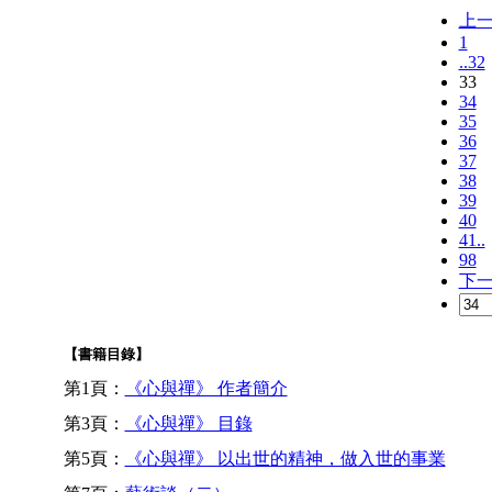
上
1
..32
33
34
35
36
37
38
39
40
41..
98
下
【書籍目錄】
第1頁：
《心與禪》 作者簡介
第3頁：
《心與禪》 目錄
第5頁：
《心與禪》 以出世的精神，做入世的事業