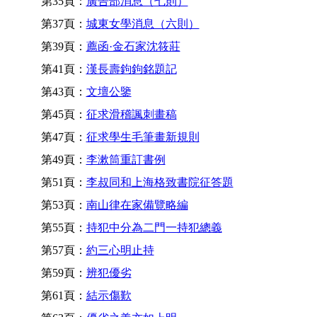
第35頁：
廣告部消息（七則）
第37頁：
城東女學消息（六則）
第39頁：
薦函·金石家沈筱莊
第41頁：
漢長壽鉤鉤銘題記
第43頁：
文壇公鑒
第45頁：
征求滑稽諷刺畫稿
第47頁：
征求學生毛筆畫新規則
第49頁：
李漱筒重訂書例
第51頁：
李叔同和上海格致書院征答題
第53頁：
南山律在家備覽略編
第55頁：
持犯中分為二門一持犯總義
第57頁：
約三心明止持
第59頁：
辨犯優劣
第61頁：
結示傷歎