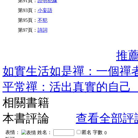
第91頁：
證明犯緣
第93頁：
小妄語
第95頁：
不犯
第97頁：
詩詞
推
如實生活如是禪：一個禪
平常禪：活出真實的自己
相關書籍
本書評論
查看全部評
表情：
姓名：
匿名
字數