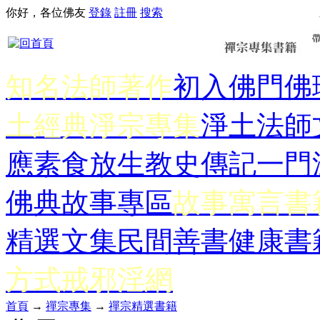
你好，各位佛友
登錄
註冊
搜索
知名法師著作
初入佛門
佛
土經典
淨宗專集
淨土法師
應
素食放生
教史傳記
一門
佛典故事專區
故事寓言書
精選文集
民間善書
健康書
方式
戒邪淫網
首頁
→
禪宗專集
→
禪宗精選書籍