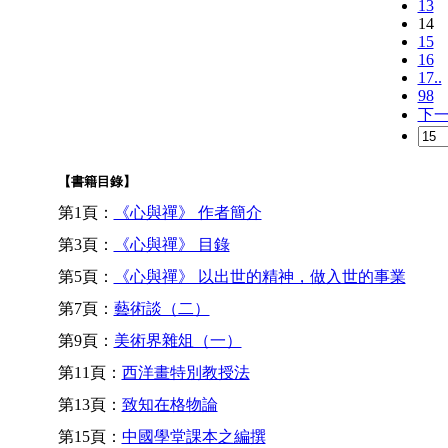
13
14
15
16
17..
98
下
【書籍目錄】
第1頁：
《心與禪》 作者簡介
第3頁：
《心與禪》 目錄
第5頁：
《心與禪》 以出世的精神，做入世的事業
第7頁：
藝術談（二）
第9頁：
美術界雜俎（一）
第11頁：
西洋畫特別教授法
第13頁：
致知在格物論
第15頁：
中國學堂課本之編撰