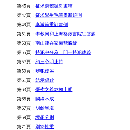
第45頁：
征求滑稽諷刺畫稿
第47頁：
征求學生毛筆畫新規則
第49頁：
李漱筒重訂書例
第51頁：
李叔同和上海格致書院征答題
第53頁：
南山律在家備覽略編
第55頁：
持犯中分為二門一持犯總義
第57頁：
約三心明止持
第59頁：
辨犯優劣
第61頁：
結示傷歎
第63頁：
優劣之義亦如上明
第65頁：
闕緣不成
第67頁：
明餘異境
第69頁：
境想分別
第71頁：
別簡性重