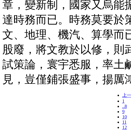
章，變新制，國家又烏能振
達時務而已。時務莫要於
文、地理、機汽、算學而
股廢，將文教於以修，則
試策論，寰宇悉服，率土
見，豈僅鋪張盛事，揚厲
上
1
..8
9
10
11
12