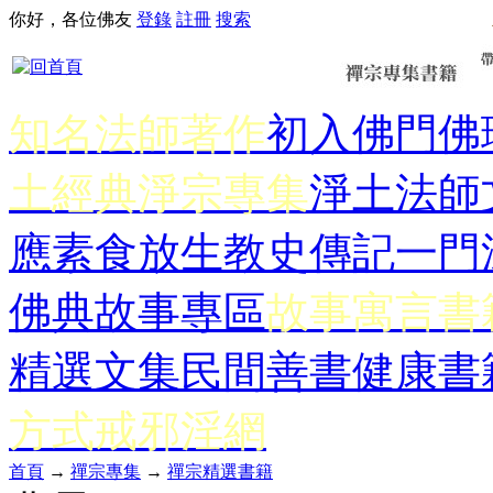
你好，各位佛友
登錄
註冊
搜索
知名法師著作
初入佛門
佛
土經典
淨宗專集
淨土法師
應
素食放生
教史傳記
一門
佛典故事專區
故事寓言書
精選文集
民間善書
健康書
方式
戒邪淫網
首頁
→
禪宗專集
→
禪宗精選書籍