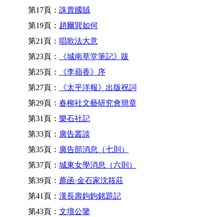
第17頁：
誅賣國賊
第19頁：
趙爾巽如何
第21頁：
唱歌法大意
第23頁：
《城南草堂筆記》跋
第25頁：
《李蘋香》序
第27頁：
《太平洋報》出版祝詞
第29頁：
春柳社文藝研究會簡章
第31頁：
樂石社記
第33頁：
廣告叢談
第35頁：
廣告部消息（七則）
第37頁：
城東女學消息（六則）
第39頁：
薦函·金石家沈筱莊
第41頁：
漢長壽鉤鉤銘題記
第43頁：
文壇公鑒