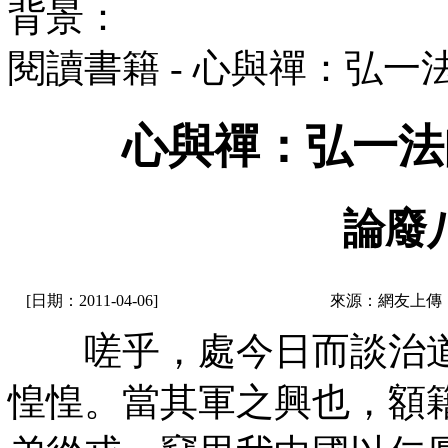
背景：
閱讀書籍 - 心與禪：弘
心與禪：弘一法
論廢
[日期：2011-04-06]
來源：網友上傳
嗟乎，處今日而談治道
惶惶。當其軍之興也，額