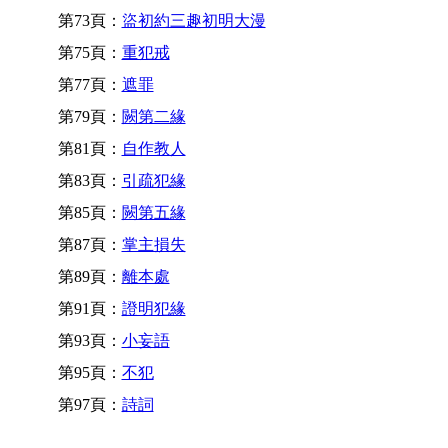
第73頁：
盜初約三趣初明大漫
第75頁：
重犯戒
第77頁：
遮罪
第79頁：
闕第二緣
第81頁：
自作教人
第83頁：
引疏犯緣
第85頁：
闕第五緣
第87頁：
掌主損失
第89頁：
離本處
第91頁：
證明犯緣
第93頁：
小妄語
第95頁：
不犯
第97頁：
詩詞