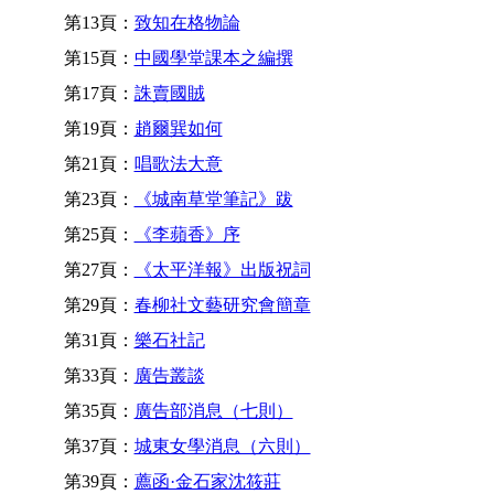
第13頁：
致知在格物論
第15頁：
中國學堂課本之編撰
第17頁：
誅賣國賊
第19頁：
趙爾巽如何
第21頁：
唱歌法大意
第23頁：
《城南草堂筆記》跋
第25頁：
《李蘋香》序
第27頁：
《太平洋報》出版祝詞
第29頁：
春柳社文藝研究會簡章
第31頁：
樂石社記
第33頁：
廣告叢談
第35頁：
廣告部消息（七則）
第37頁：
城東女學消息（六則）
第39頁：
薦函·金石家沈筱莊