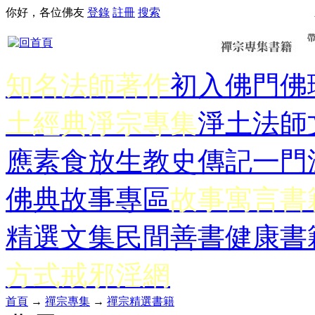
你好，各位佛友
登錄
註冊
搜索
知名法師著作
初入佛門
佛
土經典
淨宗專集
淨土法師
應
素食放生
教史傳記
一門
佛典故事專區
故事寓言書
精選文集
民間善書
健康書
方式
戒邪淫網
首頁
→
禪宗專集
→
禪宗精選書籍