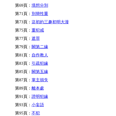
第69頁：
境想分別
第71頁：
別簡性重
第73頁：
盜初約三趣初明大漫
第75頁：
重犯戒
第77頁：
遮罪
第79頁：
闕第二緣
第81頁：
自作教人
第83頁：
引疏犯緣
第85頁：
闕第五緣
第87頁：
掌主損失
第89頁：
離本處
第91頁：
證明犯緣
第93頁：
小妄語
第95頁：
不犯