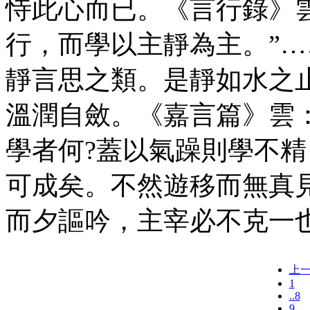
恃此心而已。《言行錄》
行，而學以主靜為主。”
靜言思之類。是靜如水之
溫潤自斂。《嘉言篇》雲：
學者何?蓋以氣躁則學不
可成矣。不然遊移而無真
而夕謳吟，主宰必不克一
上
1
..8
9