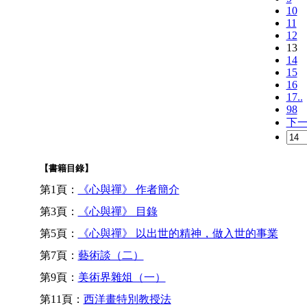
10
11
12
13
14
15
16
17..
98
下
【書籍目錄】
第1頁：
《心與禪》 作者簡介
第3頁：
《心與禪》 目錄
第5頁：
《心與禪》 以出世的精神，做入世的事業
第7頁：
藝術談（二）
第9頁：
美術界雜俎（一）
第11頁：
西洋畫特別教授法