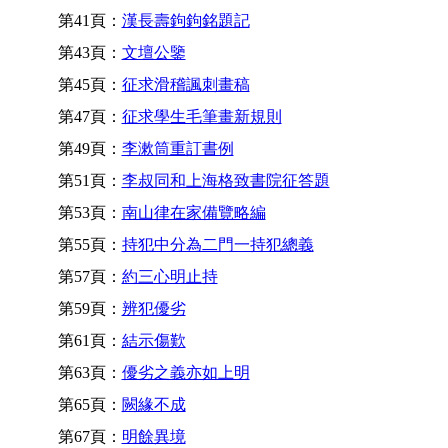
第41頁：
漢長壽鉤鉤銘題記
第43頁：
文壇公鑒
第45頁：
征求滑稽諷刺畫稿
第47頁：
征求學生毛筆畫新規則
第49頁：
李漱筒重訂書例
第51頁：
李叔同和上海格致書院征答題
第53頁：
南山律在家備覽略編
第55頁：
持犯中分為二門一持犯總義
第57頁：
約三心明止持
第59頁：
辨犯優劣
第61頁：
結示傷歎
第63頁：
優劣之義亦如上明
第65頁：
闕緣不成
第67頁：
明餘異境