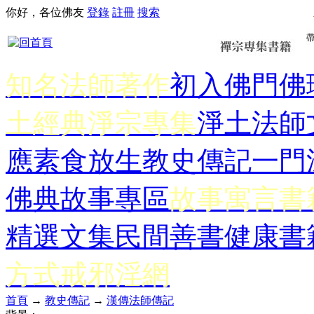
你好，各位佛友
登錄
註冊
搜索
知名法師著作
初入佛門
佛
土經典
淨宗專集
淨土法師
應
素食放生
教史傳記
一門
佛典故事專區
故事寓言書
精選文集
民間善書
健康書
方式
戒邪淫網
首頁
→
教史傳記
→
漢傳法師傳記