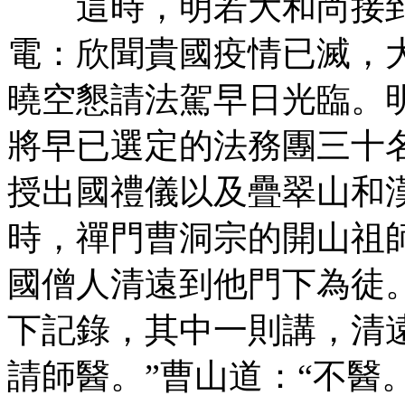
這時，明若大和尚接到
電：欣聞貴國疫情已滅，
曉空懇請法駕早日光臨。
將早已選定的法務團三十
授出國禮儀以及疊翠山和
時，禪門曹洞宗的開山祖
國僧人清遠到他門下為徒
下記錄，其中一則講，清
請師醫。”曹山道：“不醫。