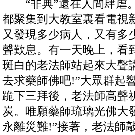
“非典”還在人間肆虐。
都聚集到大教室裏看電視
又發現多少病人，又有多
聲歎息。有一天晚上，看
斑白的老法師站起來大聲
去求藥師佛吧!”大眾群起
跪下三拜後，老法師高聲
炭。唯願藥師琉璃光佛大
永離災難!”接著，老法師