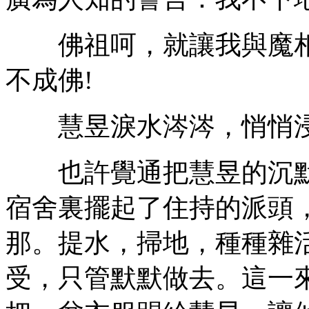
佛祖呵，就讓我與魔相
不成佛!
慧昱淚水涔涔，悄悄浸
也許覺通把慧昱的沉默
宿舍裏擺起了住持的派頭
那。提水，掃地，種種雜
受，只管默默做去。這一