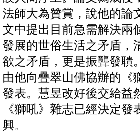
法師大為贊賞，說他的論
文中提出目前急需解決兩
發展的世俗生活之矛盾，
欲之矛盾，更是振聾發聵
由他向疊翠山佛協辦的《
發表。慧昱改好後交給益
《獅吼》雜志已經決定發
興。