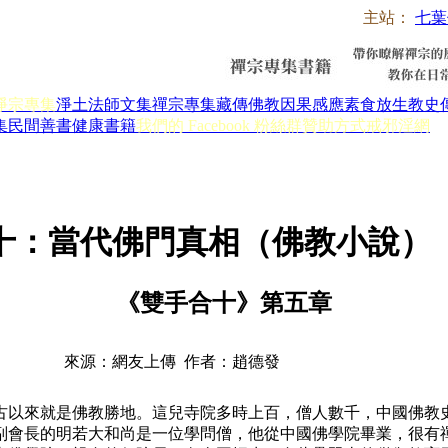
主站：
七葉
淨宗專集
淨土法師文集
禪宗專集
藏傳佛教
因果感應
素食放生
教史
集
民間善書
健康書籍
我們的 Facebook 粉絲群
贊助方式
戒邪淫網
十：當代佛門真相（佛教小說）
《雙手合十》第五章
來源：網友上傳 作者：趙德發
以來就是佛教勝地。這兒寺院多時上百，僧人數千，中國佛教史
副會長的明若大和尚是一位學問僧，他從中國佛學院畢業，很有