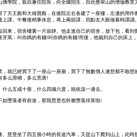
山佛學院，親自兼任院長，向全國招生，自此疊翠山的僧伽教育
了天王殿和大雄寶殿，在後院左右各建了一座樓，左邊的用作教
後上課。午餐後稍事休息，再上兩節課，四點去大殿做暮時課誦
回來，宿舍樓裏一片寂靜。他走進自己的宿舍，放下包，看到覺
著牙罵：叫你媽的有錢!叫你媽的有錢!而後，他栽到自己的床上
，就已經買下了一座山一座廟，買下了無數僧人連想都不敢想的
多么滑稽，多么荒唐!
什么五戒十善，什么四攝六度，統統滾一邊去。
如墮落者有前途，那我慧昱也幹脆墮落掉算啦!
慧昱坐了四五個小時的長途汽車，又從山下爬到山上，此時肚