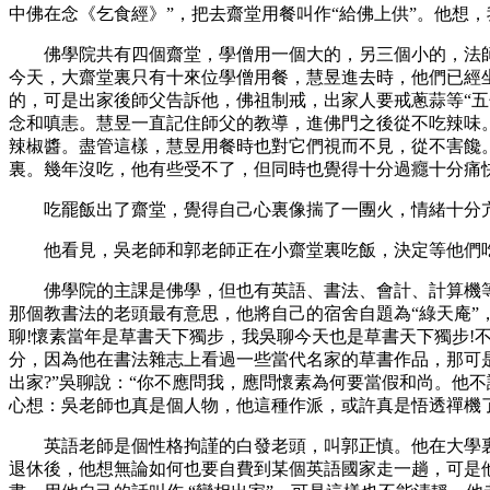
中佛在念《乞食經》”，把去齋堂用餐叫作“給佛上供”。他想，
佛學院共有四個齋堂，學僧用一個大的，另三個小的，法師用
今天，大齋堂裏只有十來位學僧用餐，慧昱進去時，他們已經
的，可是出家後師父告訴他，佛祖制戒，出家人要戒蔥蒜等“五
念和嗔恚。慧昱一直記住師父的教導，進佛門之後從不吃辣味
辣椒醬。盡管這樣，慧昱用餐時也對它們視而不見，從不害饞
裏。幾年沒吃，他有些受不了，但同時也覺得十分過癮十分痛
吃罷飯出了齋堂，覺得自己心裏像揣了一團火，情緒十分亢奮
他看見，吳老師和郭老師正在小齋堂裏吃飯，決定等他們吃
佛學院的主課是佛學，但也有英語、書法、會計、計算機等
那個教書法的老頭最有意思，他將自己的宿舍自題為“綠天庵”
聊!懷素當年是草書天下獨步，我吳聊今天也是草書天下獨步!不
分，因為他在書法雜志上看過一些當代名家的草書作品，那可
出家?”吳聊說：“你不應問我，應問懷素為何要當假和尚。他
心想：吳老師也真是個人物，他這種作派，或許真是悟透禪機
英語老師是個性格拘謹的白發老頭，叫郭正慎。他在大學裏
退休後，他想無論如何也要自費到某個英語國家走一趟，可是