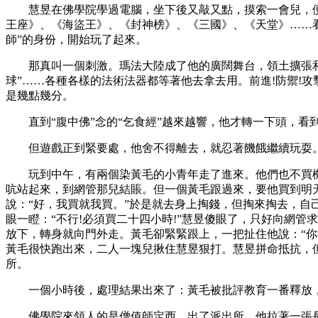
慧昱在佛學院學過電腦，坐下後又敲又點，摸索一會兒，便
王座》、《海盜王》、《封神榜》、《三國》、《天堂》……
師”的身份，開始玩了起來。
那真叫一個刺激。瑪法大陸成了他的廣闊舞台，領土擴張和文明的
球”……各種各樣的法術法器都等著他去拿去用。前進!防禦!攻
是幾點幾分。
直到“腹中佛”念的“乞食經”越來越響，他才轉一下頭，看
但遊戲正到緊要處，他舍不得離去，就忍著饑餓繼續玩耍
玩到中午，有兩個染黃毛的小青年走了進來。他們也不買機位
吭站起來，到網管那兒結賬。但一個黃毛跟過來，要他買到明天
說：“好，我買就我買。”於是就去身上掏錢，但掏來掏去，自
眼一瞪：“不行!必須買二十四小時!”慧昱傻眼了，只好向網
放下，轉身就向門外走。黃毛卻緊緊跟上，一把扯住他說：“你往
黃毛很快跑出來，二人一塊兒揪住慧昱狠打。慧昱拼命抵抗，
所。
一個小時後，處理結果出來了：黃毛被批評教育一番釋放，
佛學院來領人的是僧值師定西。出了派出所，他拉著一張長臉