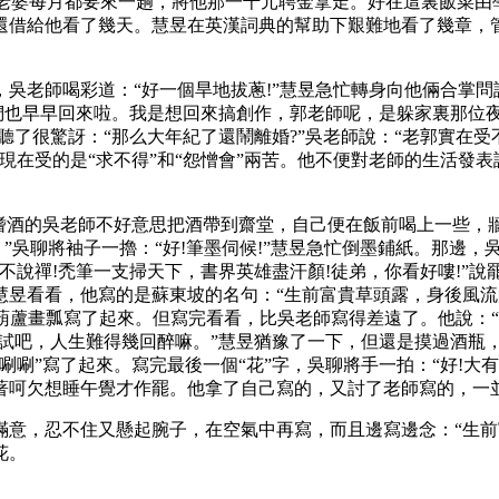
他老婆每月都要來一趟，將他那一千元聘金拿走。好在這裏飯菜
還借給他看了幾天。慧昱在英漢詞典的幫助下艱難地看了幾章，管
師喝彩道：“好一個旱地拔蔥!”慧昱急忙轉身向他倆合掌問訊
我們也早早回來啦。我是想回來搞創作，郭老師呢，是躲家裏那位
昱聽了很驚訝：“那么大年紀了還鬧離婚?”吳老師說：“老郭實在
現在受的是“求不得”和“怨憎會”兩苦。他不便對老師的生活發表
酒的吳老師不好意思把酒帶到齋堂，自己便在飯前喝上一些，牆
。”吳聊將袖子一擼：“好!筆墨伺候!”慧昱急忙倒墨鋪紙。那邊
不說禪!禿筆一支掃天下，書界英雄盡汗顏!徒弟，你看好嘍!”說
昱看看，他寫的是蘇東坡的名句：“生前富貴草頭露，身後風流
照葫蘆畫瓢寫了起來。但寫完看看，比吳老師寫得差遠了。他說：
試試吧，人生難得幾回醉嘛。”慧昱猶豫了一下，但還是摸過酒瓶
唰”寫了起來。寫完最後一個“花”字，吳聊將手一拍：“好!大
著呵欠想睡午覺才作罷。他拿了自己寫的，又討了老師寫的，一
，忍不住又懸起腕子，在空氣中再寫，而且邊寫邊念：“生前
花。