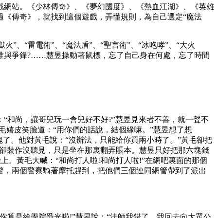
網站。《少林傳奇》、《夢幻國度》、《熱血江湖》、《英雄
過《傳奇》，就找到這個遊戲，弄懂規則，為自己選定“魔法
、“雷電術”、“魔法盾”、“聖言術”、“冰咆哮”、“大火
，誰與爭鋒?……慧昱操動著鼠標，忘了自己身在何處，忘了時間
和尚，讓哥兒玩一會兒好不好?”慧昱見來者不善，就一聲不
毛嬉皮笑臉道：“用你們的話說，結個緣嘛。”慧昱想了想
了。他對黃毛說：“沒辦法，只能給你買兩小時了。”黃毛卻把
網管卻裝作沒聽見，只是坐在那裏翻弄賬本。慧昱只好把那六塊錢
上。黃毛大喊：“和尚打人啦!和尚打人啦!”在網吧裏面的那個
警，兩個警察騎著摩托趕到，把他們三個連同網管帶到了派出
算是給學院爭光啦!”慧昱說：“法師我錯了。我回去向大眾公