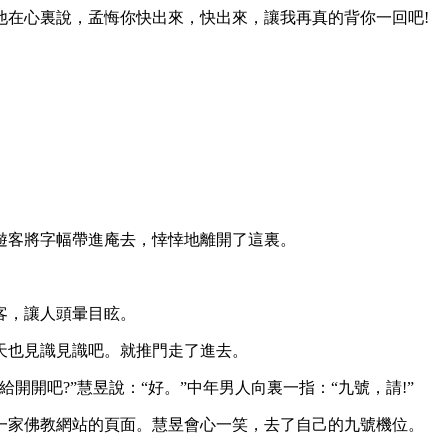
在心裏說，孟悔你快出來，快出來，讓我再真的背你一回吧!
客將字幅帶進庵去，悻悻地離開了這裏。
客，讓人頭暈目眩。
天也見識見識吧。就推門走了進去。
吧?”慧昱說：“好。”中年男人向裏一指：“九號，請!”
家佛教網站的頁面。慧昱會心一笑，去了自己的九號機位。