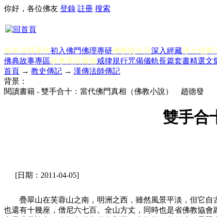
你好，各位佛友
登錄
註冊
搜索
知名法師著作
初入佛門
佛理專研
佛教徒生活
深入經藏
淨土經典
佛典故事專區
故事寓言書籍
戒律規行
咒偈儀軌
長篇套書
精選文
首頁
→
教史傳記
→
漢傳法師傳記
背景：
閱讀書籍 - 雙手合十：當代佛門真相（佛教小說） 趙德發
雙手合
[日期：2011-04-05]
疊翠山在芙蓉山之南，明洲之西，雖然風景平淡，但它自古
也還有十幾座，僧尼六七百。全山方丈，同時也是省佛教協會