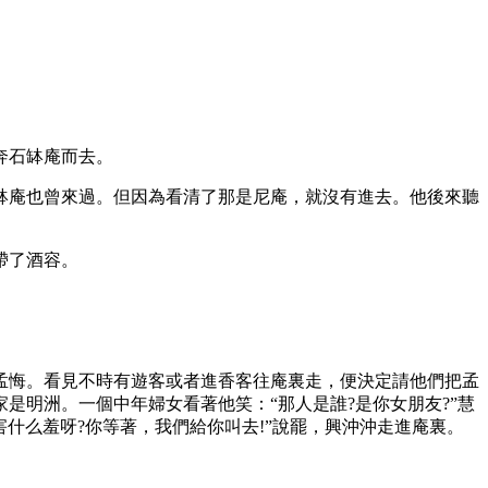
奔石缽庵而去。
庵也曾來過。但因為看清了那是尼庵，就沒有進去。他後來聽
帶了酒容。
悔。看見不時有遊客或者進香客往庵裏走，便決定請他們把孟
明洲。一個中年婦女看著他笑：“那人是誰?是你女朋友?”慧
害什么羞呀?你等著，我們給你叫去!”說罷，興沖沖走進庵裏。