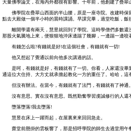
大量佛學論文，在海內外都很有影響。十年前，他創建了疊翠
佛學院在疊翠山西面的半山腰，原是一座寺院。改建時保留
點去大殿做一個半小時的晨時課誦。早課完畢，過堂吃飯，飯
離開學還有兩天，慧昱就回到了學院。這時學僧們多數還沒
那股火氣騰地上來，便狠狠地沖床邊踹了幾腳，一邊踹一邊咬
有錢怎么啦?有錢就是好!在這個社會，有錢就有一切!
他又想起了覺通以前向他多次講過的話。
是呵，有錢就是好，有錢就有了一切。你看，人家還沒畢業
通這位大住持、大方丈就承擔起教化一方的重任了。哈哈，這有
但沒有辦法。在當今，有錢就有了法門，有錢就有了神通。
沒有意思。實在沒有意思。既然勤奮學習虔誠修行的人還不
墮落墮落!我去墮落!
慧昱在床上一躍而起，在屋裏來來回回急走。
齋堂前懸掛的雲板響了，那是招呼學院的師生去過堂用午餐。