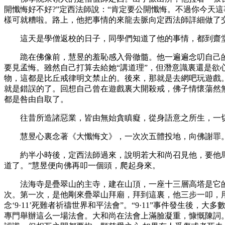
開懺悔好不好?”定西法師說：“肯定要公開懺悔。不過你今天
樣可就糟啦。路上，他把事情的來龍去脈向定西法師詳細做了
這天是學僧返校的日子，同學們知道了他的事情，都到齋堂門
跪在佛像前，慧昱的羞恥感入骨徹髓。他一遍遍念叨自己的
要見孟悔。雖然自己打算去給她“講道理”，但潛意識裏還是
物，這都是比丘戒律明文禁止的。後來，那就是去網吧玩遊戲
就是錯誤的了。回想自己曾在遊戲裏大開殺戒，佛子情懷蕩然
都是咎由自取了。
往昔所造諸惡業，皆由無始貪瞋癡，從身語意之所生，一切
慧昱心裏念著《大懺悔文》，一次次五體投地，向佛謝罪
約半小時後，定西法師過來，說明若大和尚召見他，要他馬上
道了。”慧昱便向佛再叩一個頭，爬起身來。
法海寺是疊翠山的主寺，建在山頂，一座十三層高塔是它的
次。第一次，是他剛來疊翠山拜廟，拜到這裏，他三步一叩，用
念‘9·11’死難者祈禱世界和平法會”。“9·11”事件發
專門舉辦這么一場法會。大和尚在法會上滿臉凝重，慷慨陳詞