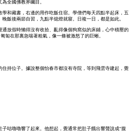
又為全國佛教界矚目。
學和藏書，右邊的用作吃飯住宿。學僧們每天四點半起床，五
。晚飯後兩節自習，九點半熄燈就寢。日複一日，都是如此。
通放假時懶得沒有收拾、亂得像個狗窩似的床鋪，心中積壓的
，匍匐在那裏急喘著粗氣，像一條被激怒了的巨蜥。
住持位子。據說整個怡春市都沒有寺院，等到飛雲寺建起，覺
子咕嚕嚕響了起來。他想起，覺通常把肚子餓出響聲說成“腹