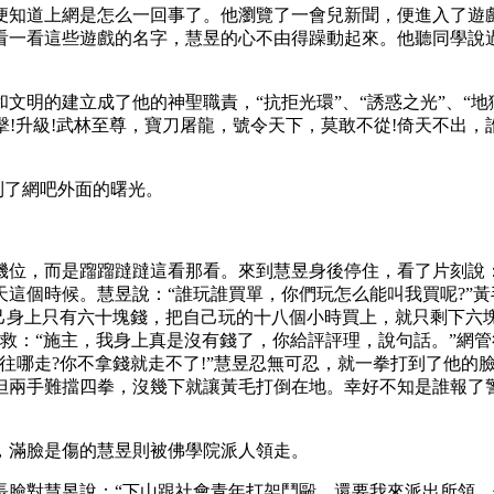
知道上網是怎么一回事了。他瀏覽了一會兒新聞，便進入了遊戲
看一看這些遊戲的名字，慧昱的心不由得躁動起來。他聽同學說
建立成了他的神聖職責，“抗拒光環”、“誘惑之光”、“地獄火”
擊!升級!武林至尊，寶刀屠龍，號令天下，莫敢不從!倚天不出
到了網吧外面的曙光。
。
，而是蹓蹓躂躂這看那看。來到慧昱身後停住，看了片刻說：“
這個時候。慧昱說：“誰玩誰買單，你們玩怎么能叫我買呢?”黃
己身上只有六十塊錢，把自己玩的十八個小時買上，就只剩下六塊
管求救：“施主，我身上真是沒有錢了，你給評評理，說句話。”
哪走?你不拿錢就走不了!”慧昱忍無可忍，就一拳打到了他的臉
但兩手難擋四拳，沒幾下就讓黃毛打倒在地。幸好不知是誰報了
滿臉是傷的慧昱則被佛學院派人領走。
對慧昱說：“下山跟社會青年打架鬥毆，還要我來派出所領，你