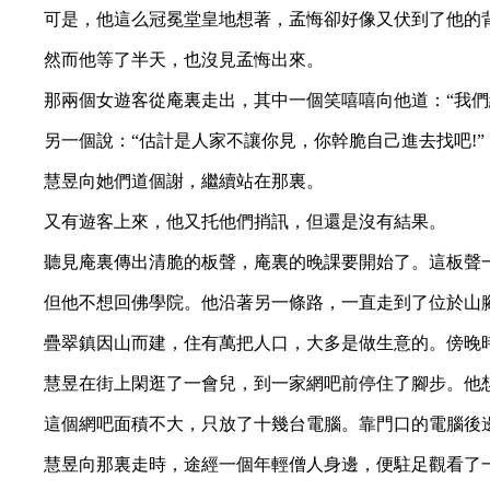
可是，他這么冠冕堂皇地想著，孟悔卻好像又伏到了他的背上
然而他等了半天，也沒見孟悔出來。
那兩個女遊客從庵裏走出，其中一個笑嘻嘻向他道：“我們給
另一個說：“估計是人家不讓你見，你幹脆自己進去找吧!”
慧昱向她們道個謝，繼續站在那裏。
又有遊客上來，他又托他們捎訊，但還是沒有結果。
聽見庵裏傳出清脆的板聲，庵裏的晚課要開始了。這板聲一
但他不想回佛學院。他沿著另一條路，一直走到了位於山
疊翠鎮因山而建，住有萬把人口，大多是做生意的。傍晚時
慧昱在街上閑逛了一會兒，到一家網吧前停住了腳步。他想
這個網吧面積不大，只放了十幾台電腦。靠門口的電腦後邊站起
慧昱向那裏走時，途經一個年輕僧人身邊，便駐足觀看了一