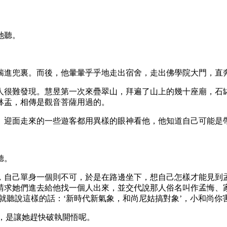
她聽。
進兜裏。而後，他暈暈乎乎地走出宿舍，走出佛學院大門，直
很難發現。慧昱第一次來疊翠山，拜遍了山上的幾十座廟，石缽
缽盂，相傳是觀音菩薩用過的。
迎面走來的一些遊客都用異樣的眼神看他，他知道自己可能是
聽。
自己單身一個則不可，於是在路邊坐下，想自己怎樣才能見到孟
求她們進去給他找一個人出來，並交代說那人俗名叫作孟悔、家是
就聽說這樣的話：‘新時代新氣象，和尚尼姑搞對象’，小和尚你
，是讓她趕快破執開悟呢。