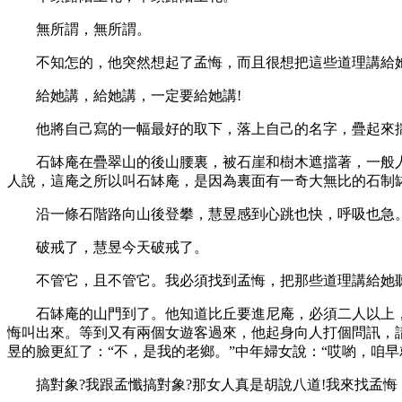
無所謂，無所謂。
不知怎的，他突然想起了孟悔，而且很想把這些道理講給
給她講，給她講，一定要給她講!
他將自己寫的一幅最好的取下，落上自己的名字，疊起來揣
石缽庵在疊翠山的後山腰裏，被石崖和樹木遮擋著，一般人
人說，這庵之所以叫石缽庵，是因為裏面有一奇大無比的石制
沿一條石階路向山後登攀，慧昱感到心跳也快，呼吸也急。
破戒了，慧昱今天破戒了。
不管它，且不管它。我必須找到孟悔，把那些道理講給她
石缽庵的山門到了。他知道比丘要進尼庵，必須二人以上，
悔叫出來。等到又有兩個女遊客過來，他起身向人打個問訊，請
昱的臉更紅了：“不，是我的老鄉。”中年婦女說：“哎喲，咱早
搞對象?我跟孟懺搞對象?那女人真是胡說八道!我來找孟悔