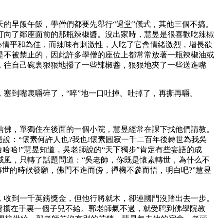
的早飯午飯，學僧們都要先舉行“過堂”儀式，其他三個不搞。
盯向了鄰座面前的那瓶辣椒醬。沒出家時，慧昱是很喜歡吃辣椒
心情平和為佳，而辣味有刺激性，人吃了它會情緒激烈，增長欲
是不被禁止的，因此許多學僧的座位上都常常放著一瓶辣椒油或
，往自己碗裏狠狠地撥了一些辣椒醬，狠狠地夾了一些送進嘴
塞到嘴裏嚼碎了，“啐”地一口吐掉。吐掉了，再撕再嚼。
佛，單獨住在後面的一個小院，慧昱經常在課下找他們請教。
說：“懷素何許人也?我也!懷素圓寂一千二百年後轉世為我吳
哈哈!”慧昱知道，吳老師說的“天下獨步”肯定有些妄語的成
威風，只轉了話題問道：“吳老師，你既是懷素轉世，為什么不
轉世的時候發願，佛門不進而傍，禪機不參而悟，明白吧?”慧昱
收到一千英鎊獎金，但他行將就木，卻連國門沒踏出去一步。
資攥在手裏一個子兒不給。郭老師氣不過，就受聘到佛學院教