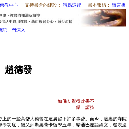
佛教中心
支持書舍的建設：
請點這裡
書本報錯：
留言板
傳記
一門深入
 趙德發
如佛友覺得此書不
錯，請按
上的一些高僧大德曾在這裏留下許多事跡。而今，這裏的寺院
禪學功底，後又到斯裏蘭卡留學五年，精通巴厘語經文，發表過