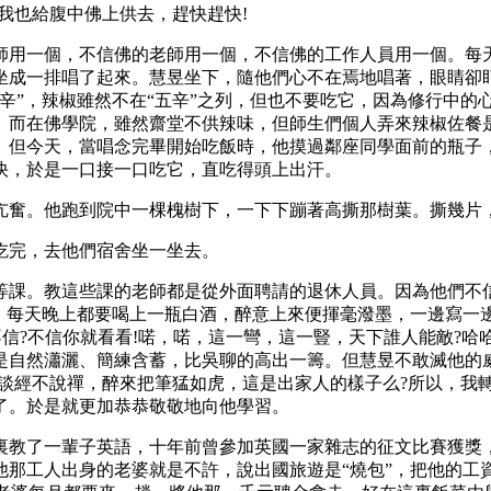
我也給腹中佛上供去，趕快趕快!
一個，不信佛的老師用一個，不信佛的工作人員用一個。每天
坐成一排唱了起來。慧昱坐下，隨他們心不在焉地唱著，眼睛卻
辛”，辣椒雖然不在“五辛”之列，但也不要吃它，因為修行中的
。而在佛學院，雖然齋堂不供辣味，但師生們個人弄來辣椒佐餐
。但今天，當唱念完畢開始吃飯時，他摸過鄰座同學面前的瓶子
快，於是一口接一口吃它，直吃得頭上出汗。
。他跑到院中一棵槐樹下，一下下蹦著高撕那樹葉。撕幾片，
完，去他們宿舍坐一坐去。
課。教這些課的老師都是從外面聘請的退休人員。因為他們不信
，每天晚上都要喝上一瓶白酒，醉意上來便揮毫潑墨，一邊寫一邊
信?不信你就看看!喏，喏，這一彎，這一豎，天下誰人能敵?哈哈
是自然瀟灑、簡練含蓄，比吳聊的高出一籌。但慧昱不敢滅他的
不談經不說禪，醉來把筆猛如虎，這是出家人的樣子么?所以，我
了。於是就更加恭恭敬敬地向他學習。
教了一輩子英語，十年前曾參加英國一家雜志的征文比賽獲獎，
他那工人出身的老婆就是不許，說出國旅遊是“燒包”，把他的工