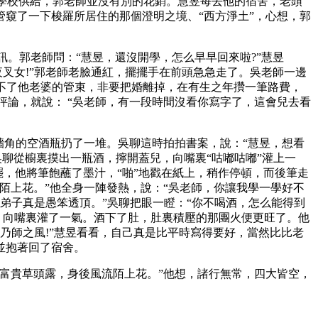
由學校供給，郭老師並沒有別的花銷。慧昱每去他的宿舍，老頭
窺了一下梭羅所居住的那個澄明之境、“西方淨土”，心想，郭
。郭老師問：“慧昱，還沒開學，怎么早早回來啦?”慧昱
夜叉女!”郭老師老臉通紅，擺擺手在前頭急急走了。吳老師一邊
受不了他老婆的管束，非要把婚離掉，在有生之年攢一筆路費，
評論，就說： “吳老師，有一段時間沒看你寫字了，這會兒去看
角的空酒瓶扔了一堆。吳聊這時拍拍書案，說：“慧昱，想看
，吳聊從櫥裏摸出一瓶酒，擰開蓋兒，向嘴裏“咕嘟咕嘟”灌上一
罷，他將筆飽蘸了墨汁，“啪”地戳在紙上，稍作停頓，而後筆走
陌上花。”他全身一陣發熱，說：“吳老師，你讓我學一學好不
“弟子真是愚笨透頂。”吳聊把眼一瞪：“你不喝酒，怎么能得到
，向嘴裏灌了一氣。酒下了肚，肚裏積壓的那團火便更旺了。他
有乃師之風!”慧昱看看，自己真是比平時寫得要好，當然比比老
並抱著回了宿舍。
富貴草頭露，身後風流陌上花。”他想，諸行無常，四大皆空，