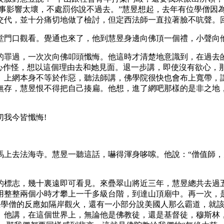
這事影響太壞，不處罰你說不過去。”慧昱想起，去年有位學僧因
交代，並十分痛切地做了檢討，但定西法師一直拉著臉不吭聲。
口觀看。覺通也來了，他到慧昱身邊向佛頂一個禮，小聲向他道
罪過，一次次向佛叩頭懺悔。他這時才清楚地意識到，在過去的
欲心作怪，想以這個理由去和她見面。退一步講，即使沒有欲心，
。上網本身不等於作惡，聽法師講，佛學院很快也會布上寬帶，
無存，慧昱恨不得把自己揍扁。他想，進了網吧那樣的是非之地
我今皆懺悔!
。
去法海寺。慧昱一聽這話，嚇得渾身哆嗦。他說：“僧值師，大
標志，幾十裏遠即可看見。來疊翠山將近三年，慧昱總共去過五
整整兩個小時才攀上一千多級台階，到達山頂廟中。再一次，是2
生後，大多數學僧的反應如隔岸觀火，還有一小部分說美國人那么霸道
。他講，在這個世界上，無論他是佛教徒，還是基督徒，穆斯林