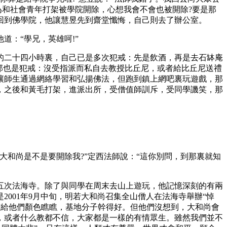
為和社會青年打架被學院開除，心想我會不會也被開除?要是那
回到佛學院，他讓慧昱先到齋堂懺悔，自己則去了辦公室。
：“學兄，英雄呵!”
二十四小時裏，自己已是多次犯戒：先是飲酒，再是去石缽庵
那也是犯戒：沒受指派而私自去教授比丘尼，或者給比丘尼送禮
讓師生通過網絡學習和弘揚佛法，但跑到鎮上網吧裏玩遊戲，那
，之後和黃毛打架，進派出所，受僧值師訓斥，受同學譏笑，那
和尚是不是要開除我?”定西法師說：“這你別問，到那裏就知
次法海寺。除了與同學在周末去山上遊玩，他記憶深刻的有兩
001年9月中旬，明若大和尚召集全山僧人在法海寺舉辦“悼
，就該給他們顏色瞧瞧，基地分子幹得好。但他們沒想到，大和尚會
，或者什么教都不信，大家都是一樣的有情眾生。雖然我們並不