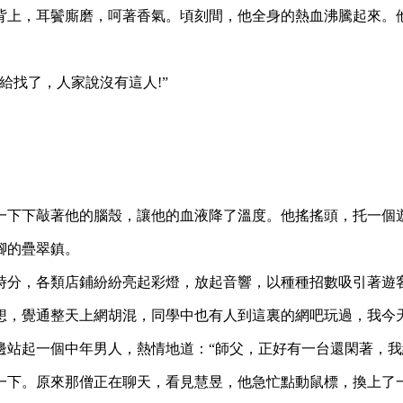
，耳鬢廝磨，呵著香氣。頃刻間，他全身的熱血沸騰起來。他
找了，人家說沒有這人!”
下下敲著他的腦殼，讓他的血液降了溫度。他搖搖頭，托一個遊
腳的疊翠鎮。
分，各類店鋪紛紛亮起彩燈，放起音響，以種種招數吸引著遊
，覺通整天上網胡混，同學中也有人到這裏的網吧玩過，我今
一個中年男人，熱情地道：“師父，正好有一台還閑著，我給開開
下。原來那僧正在聊天，看見慧昱，他急忙點動鼠標，換上了一