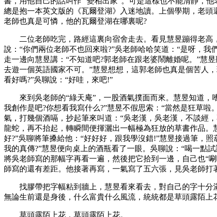
書，用他自己的話叫作 “變相出家”。可是這樣也不能清靜，
總是抱一本英文版的《瓦爾登湖》入迷地讀。上個學期，老頭
老師也真是可憐，他的瓦爾登湖在哪裏呢?
二位老師吃完，路經這裏向宿舍走去。看見慧昱蹦得老高，吳老
說：“你們兩位老師不也回來啦?”吳老師哈哈笑道：“是呀，
走一邊向慧昱講：“不知道吧?郭老師在跟老婆鬧離婚呢。”慧
去遊一個英語國家不可。”慧昱想想，這郭老師也真是個苦人，
看好嗎?”吳聊說：“好哇，來吧!”
來到吳老師的“綠天庵”，一股酒氣撲面而來。慧昱知道，嗜
我創作是吧?你想看我寫什么?”慧昱不假思索：“當然是狂草啦
氣，打幾個酒嗝，抄起筆來叫道：“吳老漢，吳老漢，不談經，
龍蛇，再不抬起，轉瞬間便揮灑出一幅極為狂放的草書作品。慧
好?”吳聊將筆搡給他：“好好好，跟我學沒錯!”慧昱接過筆，
我的真傳?”慧昱便向桌上的酒瓶看了一眼。吳聊說：“喝一點
將吳老師寫的那幅字再看一遍，然後把它拾到一邊，自己也“唰唰
師寫的還有差距。他接著再寫，一氣寫了五六張，見吳老師打
找膠帶把字幅粘到牆上，慧昱看來看去，對自己的字十分滿意
無論生前還是身後，什么富貴什么風流，統統都是草頭露陌上
草頭露陌上花，草頭露陌上花。