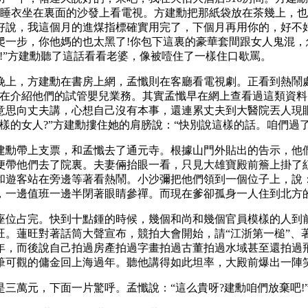
著睡衣坐在裏面的沙發上看電視。方建勳把那紙袋放在茶幾上，
說，我這個月的進煤指標確實用完了，下個月再用你的，好不好
爬一步，你他媽的也太黑了!你包下這裏的豪華套間跟女人鬼混，
!”方建勳聽了這話看看老婆，像被噎住了一樣住口歇罵。
，方建勳在書房上網，孟懺則在客廳看電視劇。正看到熱鬧處
院在介紹他們的試管嬰兒業務。其實孟懺早在網上查看過這類資
意思向丈夫講，心想自己沒有本事，還連累丈夫到大醫院丟人現
樣的女人?”方建勳摟住她的肩膀說：“快別說這樣的話。咱們過了
帶上支票，和孟懺去了通元寺。根據山門外貼出的告示，他們
便帶他們去了院裏。夫妻倆抬眼一看，只見大雄寶殿前簷上掛了紅
和遊客站在旁邊等著看熱鬧。小沙彌把他們領到一個位子上，說：
，一邊值班一邊半閉著眼睛參禪。而現在爹卻孤身一人住到北方
位占完。快到十點鍾的時候，幾個和尚和幾個官員模樣的人到前
。蓮旺對著話筒大聲宣布，競拍大會開始，請“江浙第一槌”、
年，而後說自己拍過房產拍過字畫拍過古董拍過水域甚至還拍過
筆可觀的傭金回上海過年。聽他講得如此坦率，大殿前爆出一陣
元，下面一片驚呼。孟懺說：“這么貴呀?建勳咱們放棄吧!”