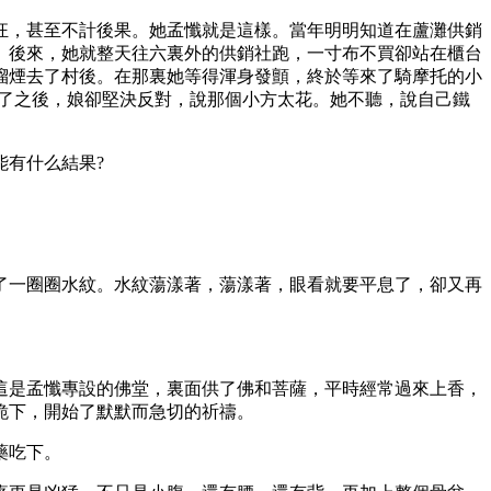
，甚至不計後果。她孟懺就是這樣。當年明明知道在蘆灘供銷
。後來，她就整天往六裏外的供銷社跑，一寸布不買卻站在櫃台
溜煙去了村後。在那裏她等得渾身發顫，終於等來了騎摩托的小
說了之後，娘卻堅決反對，說那個小方太花。她不聽，說自己鐵
有什么結果?
一圈圈水紋。水紋蕩漾著，蕩漾著，眼看就要平息了，卻又再
是孟懺專設的佛堂，裏面供了佛和菩薩，平時經常過來上香，
跪下，開始了默默而急切的祈禱。
藥吃下。