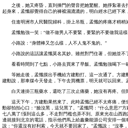
之後，她又疼昏，直到捶門的聲音把她驚醒。她掙紮著去打開
起身來，孟懺卻覺得自己的褲襠濕漉漉的，明白經水已經下來
住進明洲市人民醫院婦科，掛上吊瓶，孟懺的疼痛才稍稍減輕
孟懺勉強一笑：“做不做男人不要緊，要緊的不要做我這樣有
小路說：“身體棒又怎么樣，人不人鬼不鬼的。”
小路說的這話讓孟懺莫名其妙。雖然對門住著，但她並不了
看看時間到了七點，小路去買來了早飯。孟懺勉強喝下一碗小
等她走後，孟懺摸出手機給方建勳打。這一次通了。方建勳
建勳說，那車煤今天發走，下午去買機票，明天就可以回來。
白天連掛三瓶藥水，還吃了三次止痛藥，她沒有再疼。但到
這天下午，方建勳果然來了。此時孟懺已經不太疼痛，便坐在
勳卻拍拍心口：“臉沒黑，這兒黑了。”孟懺問：“什么意思?
七八萬了!漲到這么多，不走對門檻也弄不到。原來光在山西
邊就接到北京的電話，指示他們馬上給鑫彙能源公司安排一個車
說：“你還沒有好利索，今天就不要回家了。”孟懺說： “沒事