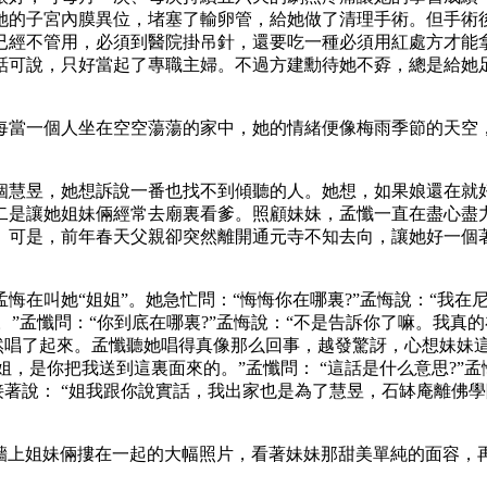
她的子宮內膜異位，堵塞了輸卵管，給她做了清理手術。但手術
已經不管用，必須到醫院掛吊針，還要吃一種必須用紅處方才能
話可說，只好當起了專職主婦。不過方建勳待她不孬，總是給她
當一個人坐在空空蕩蕩的家中，她的情緒便像梅雨季節的天空，
慧昱，她想訴說一番也找不到傾聽的人。她想，如果娘還在就好
二是讓她姐妹倆經常去廟裏看爹。照顧妹妹，孟懺一直在盡心盡
。可是，前年春天父親卻突然離開通元寺不知去向，讓她好一個
叫她“姐姐”。她急忙問：“悔悔你在哪裏?”孟悔說：“我在尼姑
。”孟懺問：“你到底在哪裏?”孟悔說：“不是告訴你了嘛。我真
果然唱了起來。孟懺聽她唱得真像那么回事，越發驚訝，心想妹妹
“姐，是你把我送到這裏面來的。”孟懺問： “這話是什么意思?”
接著說： “姐我跟你說實話，我出家也是為了慧昱，石缽庵離佛學
牆上姐妹倆摟在一起的大幅照片，看著妹妹那甜美單純的面容，