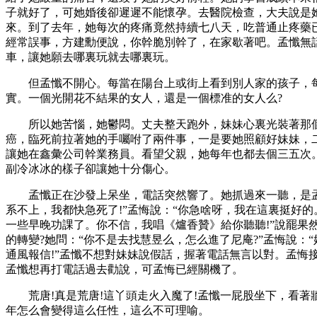
子就好了，可她婚後卻遲遲不能懷孕。去醫院檢查，大夫說是
來。到了去年，她每次的疼痛竟然持續七八天，吃普通止疼藥
經常誤事，方建勳便說，你幹脆別幹了，在家歇著吧。孟懺無
車，讓她願去哪裏玩就去哪裏玩。
但孟懺不開心。每當在陽台上或街上看到別人家的孩子，每
實。一個光開花不結果的女人，還是一個標准的女人么?
所以她苦惱，她鬱悶。丈夫整天跑外，妹妹心裏光裝著那個
癌，臨死前拉著她的手囑咐了兩件事，一是要她照顧好妹妹，
讓她在鑫彙公司幹業務員。看望父親，她每年也都去個三五次
副冷冰冰的樣子卻讓她十分傷心。
孟懺正在沙發上呆坐，電話突然響了。她抓過來一聽，是孟悔在
系不上，我都快急死了!”孟悔說：“你急啥呀，我在這裏挺好的
一些早晚功課了。你不信，我唱《爐香贊》給你聽聽!”說罷
的轉變?她問：“你不是去找慧昱么，怎么進了尼庵?”孟悔說：
通風報信!”孟懺不想對妹妹說假話，握著電話無言以對。孟悔
孟懺想再打電話過去勸說，可孟悔已經關機了。
荒唐!真是荒唐!這丫頭走火入魔了!孟懺一屁股坐下，看著
年怎么會變得這么任性，這么不可理喻。