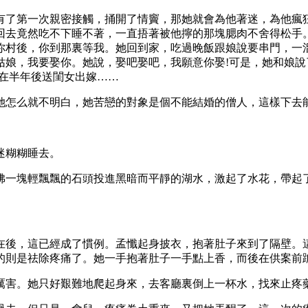
了第一次親密接觸，捅開了情竇，那她就會為他著迷，為他瘋狂
回去竟然吃不下睡不著，一直捂著被他擰的那塊腮肉不舍得松手
你村後，你到那裏等我。她回到家，吃過晚飯跟娘說要串門，一
姑娘，我要娶你。她說，娶吧娶吧，我願意你娶!可是，她和娘
好在半年後送閨女出嫁……
怎么就不明白，她苦戀的對象是個不能結婚的僧人，這樣下去能
迷糊糊睡去。
一塊輕飄飄的石頭投進黑暗而平靜的湖水，激起了水花，帶起了
。
後，這已經成了慣例。孟懺起身披衣，抱著肚子來到了隔壁。這
的則是祛除疼痛了。她一手抱著肚子一手點上香，而後在供案前
害。她只好艱難地爬起身來，去客廳裏倒上一杯水，找來止疼