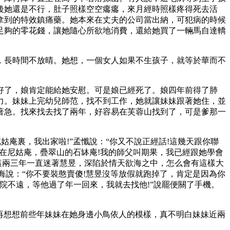
後她還是不行，肚子照樣空空癟癟，來月經時照樣疼得死去活
拿到的特效鎮痛藥。她本來在丈夫的公司當出納，可犯病的時候
足夠的零花錢，讓她隨心所欲地消費，還給她買了一輛馬自達轎
長時間不放晴。她想，一個女人如果不生孩子，就等於華而不
了，娘肯定能給她安慰。可是娘已經死了。娘四年前得了肺
力。妹妹上完幼兒師范，找不到工作，她就讓妹妹跟著她住，並
著急。找來找去找了兩年，好容易在芙蓉山找到了，可是爹那一
庵裏，我出家啦!”孟懺說：“你又不說正經話!這幾天跟你聯
的在尼姑庵，疊翠山的石缽庵!我的師父叫期果，我已經跟她學會
這兩三年一直迷著慧昱，深陷於情天欲海之中，怎么會有這樣大
孟悔說：“你不要裝憨賣傻!慧昱沒等放假就跑掉了，肯定是因為你
院不遠，等他過了年一回來，我就去找他!”說罷便關了手機。
再想想前些年妹妹在她身邊小鳥依人的模樣，真不明白妹妹近兩