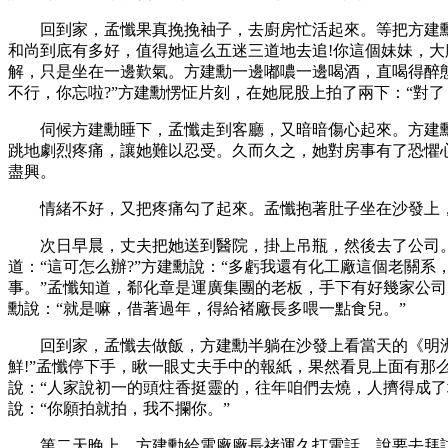
回到家，孟懺果真挽挽袖子，去廚房忙活起來。等把方建勳愛
和尚到底有多好，值得她這么五迷三道地去追!你這個妹妹，大
解，只是坐在一邊歎氣。方建勳一邊嘟噥一邊喝酒，直喝得醉
不行，你忘啦?”方建勳愣怔片刻，在她屁股上拍了兩下：“對了
伺候方建勳睡下，孟懺走到客廳，又暗暗傷心起來。方建勳
跳地劇烈疼痛，讓她難以忍受。久而久之，她對房事有了恐懼
盡興。
情緒不好，又把疼痛勾了起來。孟懺抱著肚子坐在沙發上，
次日早晨，丈夫把她送到醫院，掛上吊瓶，然後去了公司。
道：“這可怎么辦?”方建勳說：“多虧我還有化工廠這個老關系
事。”孟懺知道，郗化章是運廣集團的老板，手下有好幾家公司
勳說：“就是嘛，借著過年，得給褚廠長多喂一點食兒。”
回到家，孟懺去做飯，方建勳半躺在沙發上看當天的《明洲晚
鮮!”孟懺停下手，瞅一眼丈夫手中的報紙，果然看見上面有那
說：“人家說初一的頭炷香挺靈的，往年咱們去燒，人擠得成了
說：“你願拍就拍，我不攔你。”
第二天晚上，方建勳給電廠廠長禇運久打電話，說要去拜訪一