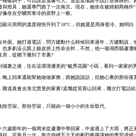
種暖調子，可以說是溫馨可人。這是孟懺親手設計並操辦的。她
發與燈具，她還專門跑了一次南京。現在，她坐在被經銷商稱作“
好像坐在空曠而寒冷的原野上一般。
示房間的溫度很快升到了18°C，但她還是周身發冷。她明白
外面。她打過電話，問方建勳什么時候回來過年，方建勳說，他
。也多虧這么豁上臉皮拼上性命去幹，不然，他一個湖西縣蘆灘
住房，從鄉下搬到了市裏?
裏之後，住在這環境優美的“毓秀花園”小區，看到一家家的
晚上回來還能幫她做做家務，跟她說說話，但她心裏的那份落
道真會去淮北慧昱的家裏?孟懺從芙蓉山回來，幾次打電話給
除空寂。那份空寂，只能由一個小小的生命取代。
六歲那年的一個周末從蘆灘中學回家，中途遇上了大雨，將正來
很好，可每月一次、每次持續五六天的劇烈疼痛讓她的學習成績