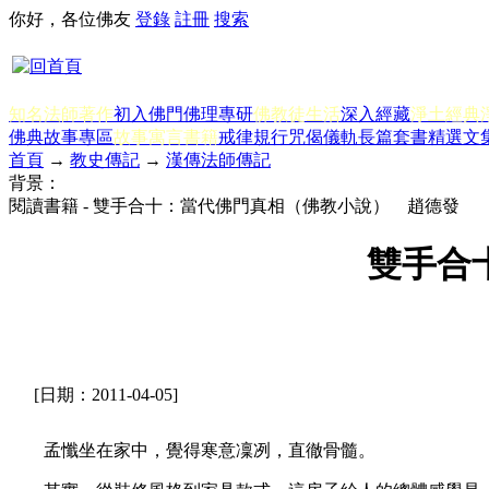
你好，各位佛友
登錄
註冊
搜索
知名法師著作
初入佛門
佛理專研
佛教徒生活
深入經藏
淨土經典
佛典故事專區
故事寓言書籍
戒律規行
咒偈儀軌
長篇套書
精選文
首頁
→
教史傳記
→
漢傳法師傳記
背景：
閱讀書籍 - 雙手合十：當代佛門真相（佛教小說） 趙德發
雙手合
[日期：2011-04-05]
孟懺坐在家中，覺得寒意凜冽，直徹骨髓。