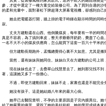
其實，從裝修風格到家具款式，這房子給人的總體感覺是一
參，才從中選定了一種方案交給裝修公司。為了買到合適的沙
的柔和光暈中，面對著松下牌超薄大屏幕電視機，卻感到自己
她去把電暖器打開，牆上掛的電子時鍾在顯示時間的同時也顯
寂。
丈夫方建勳還在山西。他倒騰煤炭，每年要有一半的時間在
真是不容易，為了搞到車皮，整天求爺爺拜奶奶，費盡了心血
一名不大不小的煤炭供應商，怎么能買下這套一百六十平米的
但方建勳長期跑外，孟懺總覺得心裏不大如意。尤其是搬到城
當然，還有妹妹與她同住。妹妹白天在方建勳的公司上班，
現在妹妹也走了，去疊翠山找慧昱去了。她到那兒找不到，難
著，這讓她又多了一份擔心。
不過，即使方建勳回來，妹妹不走，家裏也還是不能完全免
她沒有孩子。這是她結婚八年來的最大心病。
她早已去醫院查明，不孕的主要原因是子宮內膜異位。她十
給了她嚴重的痛苦，還毀了她的美好前程。她的學習成績本來