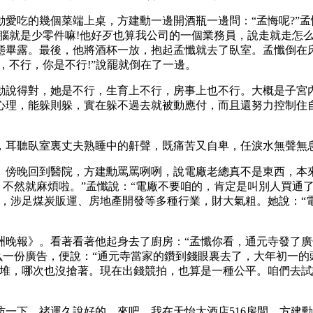
吃的幾個菜端上桌，方建勳一邊開酒瓶一邊問：“孟悔呢?”孟
腦就是少零件嘛!他好歹也算我公司的一個業務員，說走就走怎么
態畢露。最後，他將酒杯一放，抱起孟懺就去了臥室。孟懺倒在
，不行，你是不行!”說罷就倒在了一邊。
說得對，她是不行，生育上不行，房事上也不行。大概是子宮內
心理，能躲則躲，實在躲不過去就被動應付，而且還努力控制住
耳聽臥室裏丈夫熟睡中的鼾聲，既痛苦又自卑，任淚水無聲無
傍晚回到醫院，方建勳罵罵咧咧，說電廠老總真不是東西，本來
，不然就麻煩啦。”孟懺說：“電廠不要咱的，肯定是叫別人買通了
，涉足煤炭販運、房地產開發等多種行業，財大氣粗。她說：“電
報》。看著看著他起身去了廚房：“孟懺你看，通元寺發了廣
么一份廣告，便說：“通元寺當家的鑽到錢眼裏去了，大年初一的
堆，哪次也沒搶著。現在出錢競拍，也算是一種公平。咱們去試
下，禇運久說好的，來吧，我在天怡大酒店516房間。方建勳