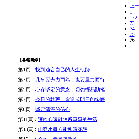
上
1
..72
73
74
75
76
【書籍目錄】
第1頁：
找到適合自己的人生軌跡
第3頁：
凡事要盡力而為，也要量力而行
第5頁：
心存堅定的意念，切勿輕易動搖
第7頁：
今日的執著，會造成明日的後悔
第9頁：
堅定清淨的信心
第11頁：
讓內心遠離無所事事的生活
第13頁：
山窮水盡方能柳暗花明