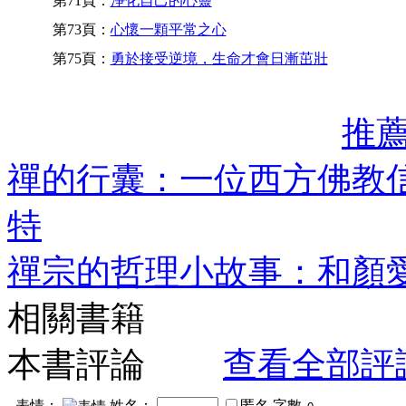
第71頁：
淨化自己的心靈
第73頁：
心懷一顆平常之心
第75頁：
勇於接受逆境，生命才會日漸茁壯
推
禪的行囊：一位西方佛教
特
禪宗的哲理小故事：和顏愛
相關書籍
本書評論
查看全部評
表情：
姓名：
匿名
字數