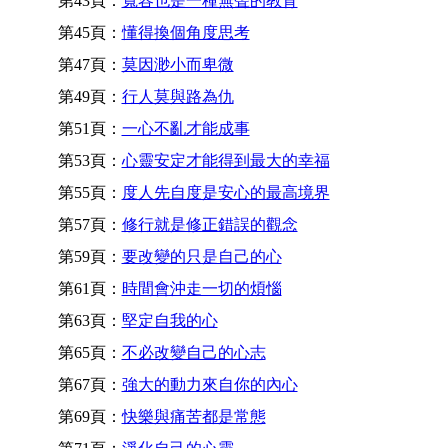
第43頁：
寬容也是一種無聲的教育
第45頁：
懂得換個角度思考
第47頁：
莫因渺小而卑微
第49頁：
行人莫與路為仇
第51頁：
一心不亂才能成事
第53頁：
心靈安定才能得到最大的幸福
第55頁：
度人先自度是安心的最高境界
第57頁：
修行就是修正錯誤的觀念
第59頁：
要改變的只是自己的心
第61頁：
時間會沖走一切的煩惱
第63頁：
堅定自我的心
第65頁：
不必改變自己的心志
第67頁：
強大的動力來自你的內心
第69頁：
快樂與痛苦都是常態