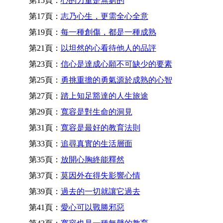
第15頁：
心的力量是無窮的
第17頁：
志乃心生，更需全心全意
第19頁：
每一種創傷，都是一種成熟
第21頁：
以坦然的心看待他人的品評
第23頁：
信心是達成心願不可缺少的要素
第25頁：
勇挑重擔的勇氣源於成熟的心智
第27頁：
踏上知足豁達的人生旅途
第29頁：
寬容是對生命的洞見
第31頁：
寬容是最好的教育法則
第33頁：
追尋真實的生活層面
第35頁：
放開心胸終能釋然
第37頁：
莫因外在得失影響心情
第39頁：
過去的一切就讓它過去
第41頁：
愛心可以戰勝邪惡