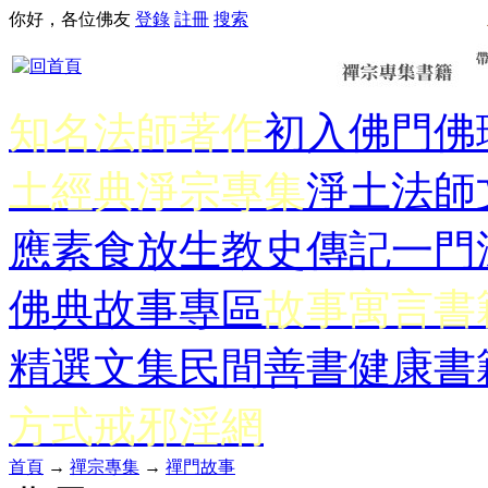
你好，各位佛友
登錄
註冊
搜索
知名法師著作
初入佛門
佛
土經典
淨宗專集
淨土法師
應
素食放生
教史傳記
一門
佛典故事專區
故事寓言書
精選文集
民間善書
健康書
方式
戒邪淫網
首頁
→
禪宗專集
→
禪門故事