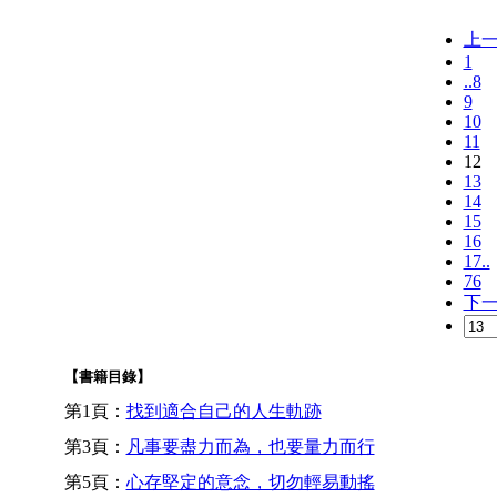
上
1
..8
9
10
11
12
13
14
15
16
17..
76
下
【書籍目錄】
第1頁：
找到適合自己的人生軌跡
第3頁：
凡事要盡力而為，也要量力而行
第5頁：
心存堅定的意念，切勿輕易動搖