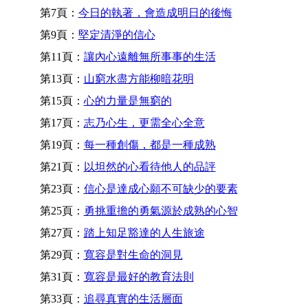
第7頁：
今日的執著，會造成明日的後悔
第9頁：
堅定清淨的信心
第11頁：
讓內心遠離無所事事的生活
第13頁：
山窮水盡方能柳暗花明
第15頁：
心的力量是無窮的
第17頁：
志乃心生，更需全心全意
第19頁：
每一種創傷，都是一種成熟
第21頁：
以坦然的心看待他人的品評
第23頁：
信心是達成心願不可缺少的要素
第25頁：
勇挑重擔的勇氣源於成熟的心智
第27頁：
踏上知足豁達的人生旅途
第29頁：
寬容是對生命的洞見
第31頁：
寬容是最好的教育法則
第33頁：
追尋真實的生活層面