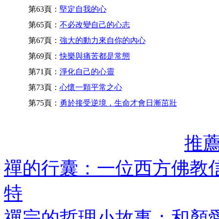
第63頁：
堅定自我的心
第65頁：
不必改變自己的心志
第67頁：
強大的動力來自你的內心
第69頁：
快樂與痛苦都是常態
第71頁：
淨化自己的心靈
第73頁：
心懷一顆平常之心
第75頁：
勇於接受逆境，生命才會日漸茁壯
推
禪的行囊：一位西方佛教
特
禪宗的哲理小故事：和顏愛