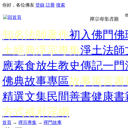
你好，各位佛友
登錄
註冊
搜索
知名法師著作
初入佛門
佛
土經典
淨宗專集
淨土法師
應
素食放生
教史傳記
一門
佛典故事專區
故事寓言書
精選文集
民間善書
健康書
方式
戒邪淫網
首頁
→
禪宗專集
→
禪門故事