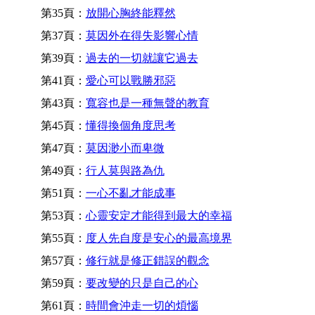
第35頁：
放開心胸終能釋然
第37頁：
莫因外在得失影響心情
第39頁：
過去的一切就讓它過去
第41頁：
愛心可以戰勝邪惡
第43頁：
寬容也是一種無聲的教育
第45頁：
懂得換個角度思考
第47頁：
莫因渺小而卑微
第49頁：
行人莫與路為仇
第51頁：
一心不亂才能成事
第53頁：
心靈安定才能得到最大的幸福
第55頁：
度人先自度是安心的最高境界
第57頁：
修行就是修正錯誤的觀念
第59頁：
要改變的只是自己的心
第61頁：
時間會沖走一切的煩惱