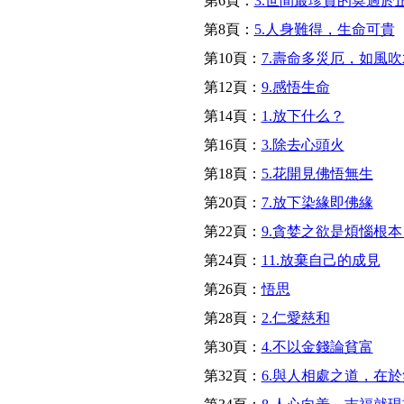
第6頁：
3.世間最珍貴的莫過於
第8頁：
5.人身難得，生命可貴
第10頁：
7.壽命多災厄，如風
第12頁：
9.感悟生命
第14頁：
1.放下什么？
第16頁：
3.除去心頭火
第18頁：
5.花開見佛悟無生
第20頁：
7.放下染緣即佛緣
第22頁：
9.貪婪之欲是煩惱根
第24頁：
11.放棄自己的成見
第26頁：
悟思
第28頁：
2.仁愛慈和
第30頁：
4.不以金錢論貧富
第32頁：
6.與人相處之道，在