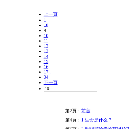
上一頁
1
..8
9
10
11
12
13
14
15
16
17..
34
下一頁
第2頁：
前言
第4頁：
1.生命是什么？