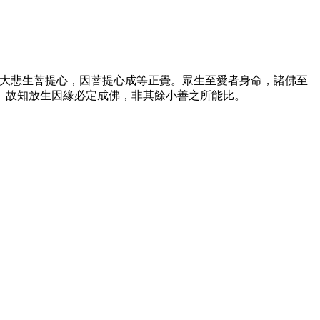
大悲生菩提心，因菩提心成等正覺。眾生至愛者身命，諸佛至
。故知放生因緣必定成佛，非其餘小善之所能比。