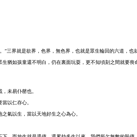
”三界就是欲界，色界，無色界，也就是眾生輪回的六道，也
生猶如孩童還不明白，仍在裏面玩耍，更不知頃刻之間就要喪命
載，未易仆罄也。
要當以仁存心。
之氣以生，當以天地好生之心為心。
下，而放生就是還債，還累劫多生以來，我們所欠無數的殺債