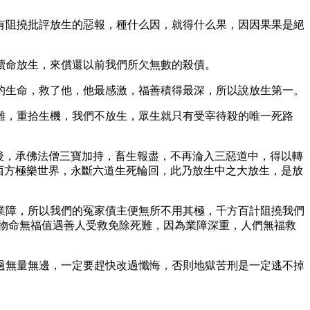
阻撓批評放生的惡報，種什么因，就得什么果，因因果果是絕
命放生，來償還以前我們所欠無數的殺債。
生命，救了他，他最感激，福善積得最深，所以說放生第一。
，重拾生機，我們不放生，眾生就只有受宰待殺的唯一死路
後，承佛法僧三寶加持，畜生報盡，不再淪入三惡道中，得以轉
西方極樂世界，永斷六道生死輪回，此乃放生中之大放生，是放
障，所以我們的冤家債主便無所不用其極，千方百計阻撓我們
物命無福值遇善人受救免除死難，因為業障深重，人們無福救
無量無邊，一定要趕快改過懺悔，否則地獄苦刑是一定逃不掉