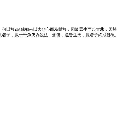
以故?諸佛如來以大悲心而為體故，因於眾生而起大悲，因於
長者子，救十千魚仍為說法、念佛，魚皆生天，長者子終成佛果