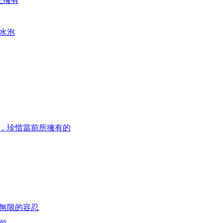
正擁有
吹水泡
本，珍惜當前所擁有的
於無限的容忍