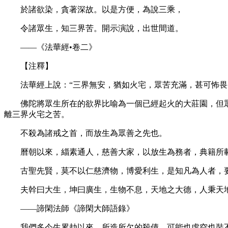
於諸欲染，貪著深故。以是方便，為說三乘，
令諸眾生，知三界苦。開示演說，出世間道。
——《法華經•卷二》
【注釋】
法華經上說：“三界無安，猶如火宅，眾苦充滿，甚可怖畏。
佛陀將眾生所在的欲界比喻為一個已經起火的大莊園，但眾
離三界火宅之苦。
不殺為諸戒之首，而放生為眾善之先也。
曆朝以來，緇素通人，慈善大家，以放生為務者，典籍所
古聖先賢，莫不以仁慈濟物，博愛利生，是知凡為人者，
夫幹曰大生，坤曰廣生，生物不息，天地之大德，人秉天地
——諦閑法師《諦閑大師語錄》
我們多今生累劫以來，所造所欠的殺債，可能也虛空也裝不