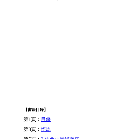
【書籍目錄】
第1頁：
目錄
第3頁：
悟思