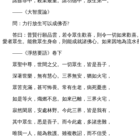
諸餘罪中，殺業最重。諸功德中，放生第一。
——《大智度論》
問：力行放生可以成佛否?
答曰：普賢行願品雲，若令眾生歡喜，則令一切如來歡喜。何
愛者眾生。能救眾生身命，則能成就諸佛心。如來因地為流水
——《淨慈要語》卷下
眾聖中尊，世間之父。一切眾生，皆是吾子，
深著世樂，無有慧心。三界無安，猶如火宅，
眾苦充滿，甚可怖畏。常有生老，病死憂患，
如是等火，熾燃不息。如來已離，三界火宅，
寂然閑居，安處林野。今此三界，皆是我有，
其中眾生，悉是吾子。而今此處，多諸患難，
唯我一人，能為救護。雖複教詔，而不信受，