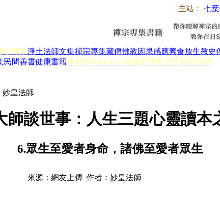
主站：
七葉
淨宗專集
淨土法師文集
禪宗專集
藏傳佛教
因果感應
素食放生
教史
集
民間善書
健康書籍
我們的 Facebook 粉絲群
贊助方式
戒邪淫網
 妙皇法師
大師談世事：人生三題心靈讀本
6.眾生至愛者身命，諸佛至愛者眾生
來源：網友上傳 作者：妙皇法師