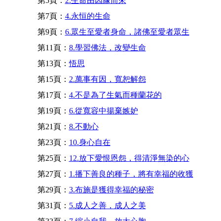
第5頁：
2.生命由因緣而來
第7頁：
4.永恒的生命
第9頁：
6.眾生至愛者身命，諸佛至愛者眾生
第11頁：
8.學習佛法，改變生命
第13頁：
悟思
第15頁：
2.萬事有因，寬恕解怨
第17頁：
4.不是為了生氣而種蘭花的
第19頁：
6.從寬容中揚棄嫉妒
第21頁：
8.不動心
第23頁：
10.身心自在
第25頁：
12.放下愛恨恩怨，得清淨無染的心
第27頁：
1.播下善良的種子，將有幸福的收獲
第29頁：
3.布施是獲得幸福的秘密
第31頁：
5.成人之善，成人之美