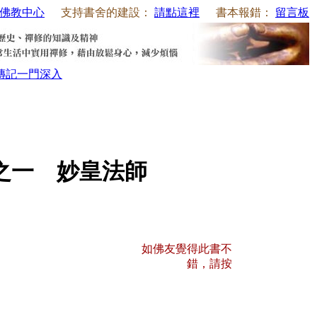
佛教中心
支持書舍的建設：
請點這裡
書本報錯：
留言板
傳記
一門深入
之一 妙皇法師
如佛友覺得此書不
錯，請按