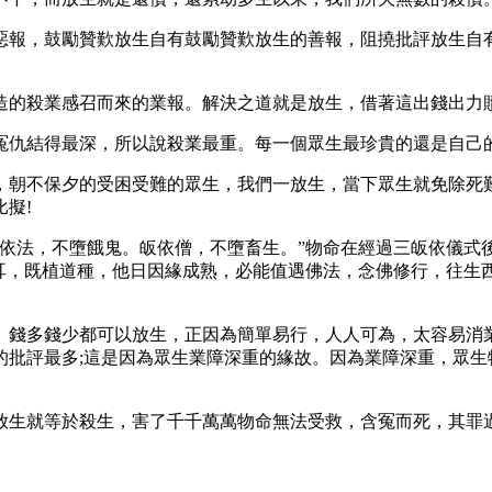
報，鼓勵贊歎放生自有鼓勵贊歎放生的善報，阻撓批評放生自有
的殺業感召而來的業報。解決之道就是放生，借著這出錢出力贖
仇結得最深，所以說殺業最重。每一個眾生最珍貴的還是自己的
朝不保夕的受困受難的眾生，我們一放生，當下眾生就免除死難
擬!
法，不墮餓鬼。皈依僧，不墮畜生。”物命在經過三皈依儀式
入耳，既植道種，他日因緣成熟，必能值遇佛法，念佛修行，往生
錢多錢少都可以放生，正因為簡單易行，人人可為，太容易消業
的批評最多;這是因為眾生業障深重的緣故。因為業障深重，眾生
生就等於殺生，害了千千萬萬物命無法受救，含冤而死，其罪過