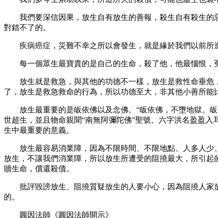
我們要深信因果，放生自有放生的善報，殺生自有殺生的惡
對錯不了的。
疾病癌症，災難不幸之所以會發生，就是緣於我們以前所造
每一個眾生最寶貴的是自己的生命，殺了他，他最惱恨，冤
放生就是救急，與其他的功德不一樣，放生是救性命垂危，
了，放生是救急救命的行為，所以功德至大，非其他小善所能比
放生最重要的是皈依佛以及念佛。“皈依佛，不墮地獄。皈依
世超生，並且物命親聞“南無阿彌陀佛”聖號。六字洪名盈盈
生中最重要的意義。
放生最容易消業障，因為不限時間、不限地點、人多人少、
放生，不讓我們消業障，所以放生所遭受的阻撓最大，所引起
贖生命，償還殺債。
批評毀謗放生、阻撓質疑放生的人要小心，因為阻撓人家放
的。
圓因法師《圓因法師開示》