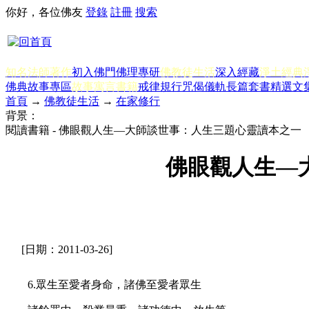
你好，各位佛友
登錄
註冊
搜索
知名法師著作
初入佛門
佛理專研
佛教徒生活
深入經藏
淨土經典
佛典故事專區
故事寓言書籍
戒律規行
咒偈儀軌
長篇套書
精選文
首頁
→
佛教徒生活
→
在家修行
背景：
閱讀書籍 - 佛眼觀人生—大師談世事：人生三題心靈讀本之一
佛眼觀人生—
[日期：2011-03-26]
6.眾生至愛者身命，諸佛至愛者眾生