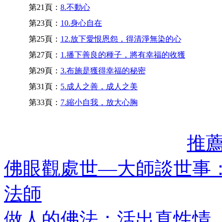
第21頁：
8.不動心
第23頁：
10.身心自在
第25頁：
12.放下愛恨恩怨，得清淨無染的心
第27頁：
1.播下善良的種子，將有幸福的收獲
第29頁：
3.布施是獲得幸福的秘密
第31頁：
5.成人之善，成人之美
第33頁：
7.縮小自我，放大心胸
推
佛眼觀處世—大師談世事
法師
做人的佛法：活出真性情