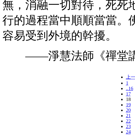
無，消融一切對待，死死地
行的過程當中順順當當。
容易受到外境的幹擾。
——淨慧法師《禪堂
上
1
..16
17
18
19
20
21
22
23
24