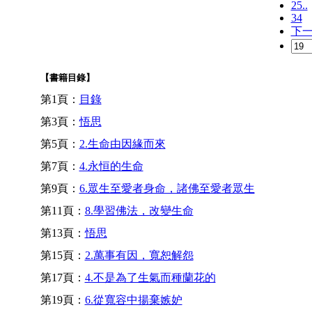
25..
34
下
【書籍目錄】
第1頁：
目錄
第3頁：
悟思
第5頁：
2.生命由因緣而來
第7頁：
4.永恒的生命
第9頁：
6.眾生至愛者身命，諸佛至愛者眾生
第11頁：
8.學習佛法，改變生命
第13頁：
悟思
第15頁：
2.萬事有因，寬恕解怨
第17頁：
4.不是為了生氣而種蘭花的
第19頁：
6.從寬容中揚棄嫉妒