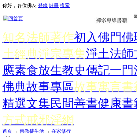
你好，各位佛友
登錄
註冊
搜索
知名法師著作
初入佛門
佛
土經典
淨宗專集
淨土法師
應
素食放生
教史傳記
一門
佛典故事專區
故事寓言書
精選文集
民間善書
健康書
方式
戒邪淫網
首頁
→
佛教徒生活
→
在家修行