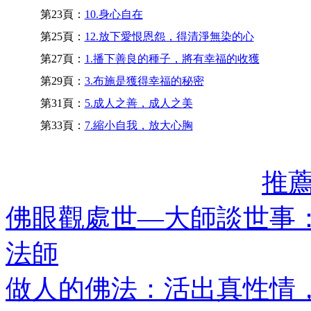
第23頁：
10.身心自在
第25頁：
12.放下愛恨恩怨，得清淨無染的心
第27頁：
1.播下善良的種子，將有幸福的收獲
第29頁：
3.布施是獲得幸福的秘密
第31頁：
5.成人之善，成人之美
第33頁：
7.縮小自我，放大心胸
推
佛眼觀處世—大師談世事
法師
做人的佛法：活出真性情