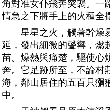
角對准女仆飛奔突襲。一
情急之下將手上的火種全
星星之火，觸著幹燥易
延，發出細微的聲響，燃
苗。燥熱與痛楚，驅使心
奔。它足跡所至，不論村
海，鄰山居住的五百只獼
中。