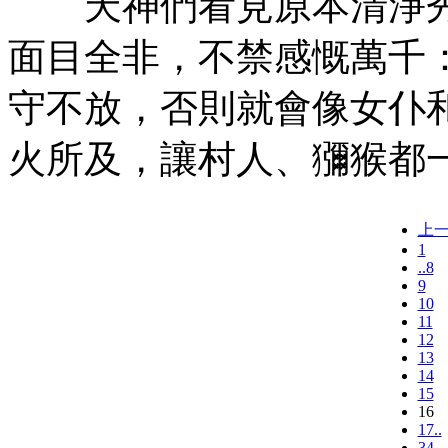
天神們看見原本清淨秀
面目全非，不禁感慨萬千
守不放，否則就會像女仆
火所及，讓村人、獼猴都一
上
1
..8
9
10
11
12
13
14
15
16
17..
34