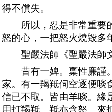
得不償失。
所以，忍是非常重要的
怒的心，一把怒火燒毀多
聖嚴法師《聖嚴法師
昔有一婢。稟性廉謹。
家。有一羯羝伺空逐便啖
信已不取。皆由羊啖。緣
用打羯羝。羝亦含怒。來