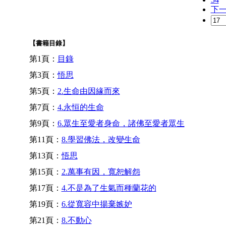
下
【書籍目錄】
第1頁：
目錄
第3頁：
悟思
第5頁：
2.生命由因緣而來
第7頁：
4.永恒的生命
第9頁：
6.眾生至愛者身命，諸佛至愛者眾生
第11頁：
8.學習佛法，改變生命
第13頁：
悟思
第15頁：
2.萬事有因，寬恕解怨
第17頁：
4.不是為了生氣而種蘭花的
第19頁：
6.從寬容中揚棄嫉妒
第21頁：
8.不動心