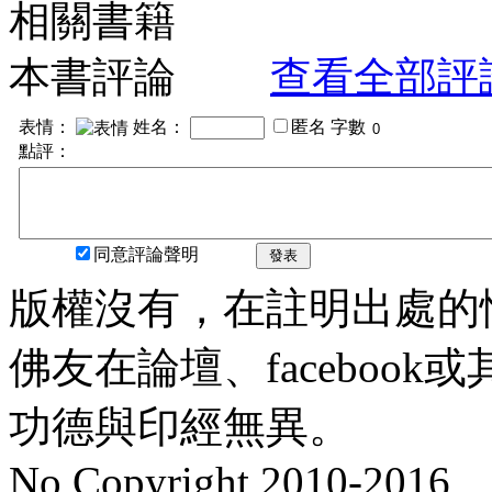
相關書籍
本書評論
查看全部評
表情：
姓名：
匿名
字數
點評：
同意評論聲明
發表
版權沒有，在註明出處的
佛友在論壇、faceboo
功德與印經無異。
No Copyright 2010-2016