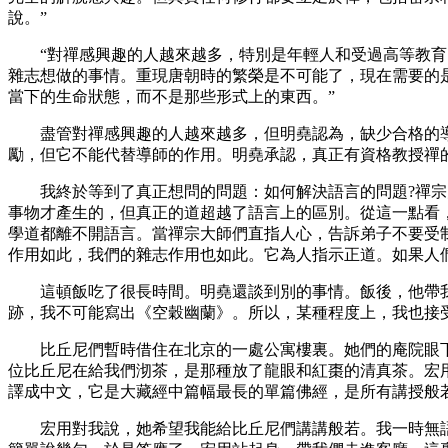
說。”
“對禪感興趣的人越來越多，特別是年輕人和受過高等教育的
雜志想做的事情。重現唐朝時的繁榮是不可能了，現在需要的
當下的生命狀態，而不是那些形式上的東西。”
盡管對禪感興趣的人越來越多，但明堯認為，缺少合格的導
勵，但它不能代替導師的作用。明堯承認，真正有資格教授禪
我終於等到了真正想問的問題：如何解決語言的問題?禪宗大
事物才產生的，但真正的道超越了語言上的區別。從這一點看
學道都離不開語言。當禪宗大師們直指人心，告訴弟子不要受
作用如此，我們的雜志作用也如此。它為人指示正道。如果人
這頓飯吃了很長時間。明堯還談到別的事情。飯後，他帶我去
跡，我不可能寫出《空穀幽蘭》。所以，某種程度上，我也接受
比丘尼們暫時借住在北京的一處公寓樓裏。她們的庵院眼下
位比丘尼在給我們沏茶，是那種放了龍眼和紅棗的清真茶。宏用告
譯成中文，它是大藏經中篇幅最長的單篇佛經，是所有講授般
宏用對我說，她希望我能給比丘尼們講講般若。我一時無語