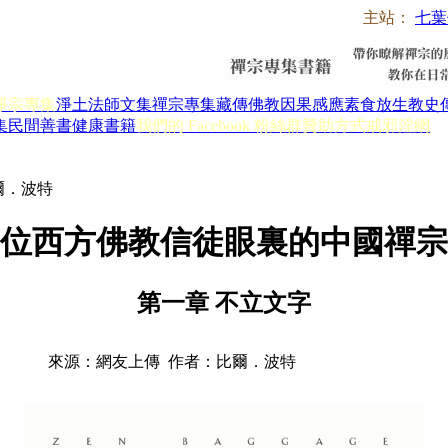
主站：
七葉
淨宗專集
淨土法師文集
禪宗專集
藏傳佛教
因果感應
素食放生
教史
集
民間善書
健康書籍
我們的 Facebook 粉絲群
贊助方式
戒邪淫網
爾．波特
位西方佛教信徒眼裏的中國禪宗
第一章 不立文字
來源：網友上傳 作者：比爾．波特