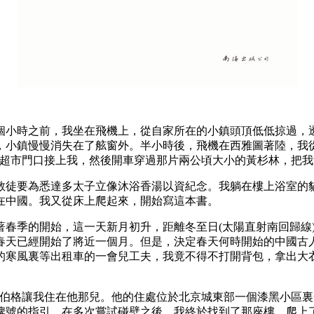
小時之前，我坐在飛機上，從自家所在的小鎮頭頂低低掠過，透
，小鎮慢慢消失在了舷窗外。半小時後，飛機在西雅圖著陸，我
在超市門口接上我，然後開車穿過那片兩公頃大小的黃杉林，把我
徒要為悉達多太子立像沐浴香湯以資紀念。我躺在樓上浴室的貓
在中國。我又從床上爬起來，開始寫這本書。
季的開始，這一天新月初升，距離冬至日(太陽直射南回歸線)與
說，春天已經開始了將近一個月。但是，決定春天何時開始的中國
的寒風裏等出租車的一會兒工夫，我竟不得不打開背包，拿出大
格讓我住在他那兒。他的住處位於北京城東部一個漆黑小區裏
牌號的指引，在多次嘗試碰壁之後，我終於找到了那座樓，爬上