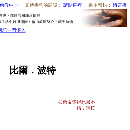
佛教中心
支持書舍的建設：
請點這裡
書本報錯：
留言板
傳記
一門深入
 比爾．波特
如佛友覺得此書不
錯，請按