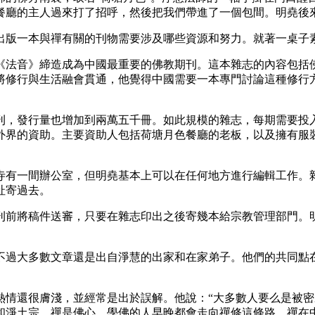
餐廳的主人過來打了招呼，然後把我們帶進了一個包間。明堯後
版一本與禪有關的刊物需要涉及哪些資源和努力。就著一桌子素
音》締造成為中國最重要的佛教期刊。這本雜志的內容包括佛教
將修行與生活融會貫通，他覺得中國需要一本專門討論這種修行
，發行量也增加到兩萬五千冊。如此規模的雜志，每期需要投入
外界的資助。主要資助人包括荷塘月色餐廳的老板，以及擁有服裝
有一間辦公室，但明堯基本上可以在任何地方進行編輯工作。雜
址寄過去。
前將稿件送審，只要在雜志印出之後寄幾本給宗教管理部門。明
大多數文章還是出自淨慧的出家和在家弟子。他們的共同點在
還很膚淺，並經常是出於誤解。他說：“大多數人要么是被密
和淨土宗。禪是佛心，學佛的人早晚都會走向禪修這條路。禪在