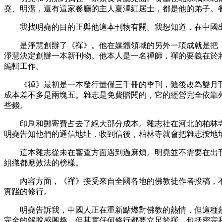
堯、明潔，還有這家餐廳的主人夏澤紅居士，都是他的弟子。
我找明堯的目的正與他這本刊物有關。我想知道，在中國出
是淨慧創辦了《禪》。他在媒體領域的另外一項成就是把《法
淨慧決定創辦一本新刊物。他本人是一名禪師，禪的要義在於
編輯工作。
《禪》最初是一本發行量僅三千冊的季刊，隨後改為雙月刊
成本差不多是兩塊五。雜志是免費贈閱的，它的經營完全依靠
些錢。
印刷和郵寄費占去了絕大部分成本。雜志社在河北的柏林寺
明堯告知他們的通信地址，收到信後，柏林寺就會把雜志按地
這本雜志從未在審查方面遇到過麻煩。明堯並不需要在出刊
組織都應效法的榜樣。
內容方面，《禪》接受來自全國各地的佛教徒作者投稿，不過
實踐的修行。
明堯告訴我，中國人正在重新點燃對佛教的熱情，但這種熱情
完全的解脫感興趣。但其實任何修行都要立足於禪，包括密宗