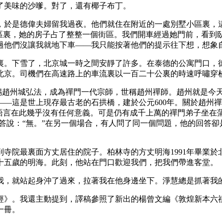
了美味的沙嗲。對了，還有椰子布丁。
於是德偉夫婦留我過夜。他們就住在附近的一處別墅小區裏，這
小區裏，她的房子占了整整一個街區。我們開車經過她門前，看到
過他們沒讓我就地下車——我只能按著他們的提示往下想，想象
。下雪了，北京城一時之間安靜了許多。在泰德的公寓門口，德
北京。司機們在高速路上的車流裏以一百二十公裏的時速呼嘯穿
錫趙州城弘法，成為禪門一代宗師，世稱趙州禪師。趙州就是今
—這是世上現存最古老的石拱橋，建於公元600年。關於趙州禪
。語言在此幾乎沒有任何意義。可是仍有成千上萬的禪門弟子坐在
回答說：“無。”在另一個場合，有人問了同一個問題，他的回答卻
院最裏面方丈居住的院子。柏林寺的方丈明海1991年畢業於
三十五歲的明海。此刻，他站在門口歡迎我們，把我們帶進客堂。
，就站起身沖了過來，拉著我在他身邊坐下。淨慧總是抓著我
》。我還主動提到，譯稿參照了新出的楊曾文編《敦煌新本六祖
一冊。