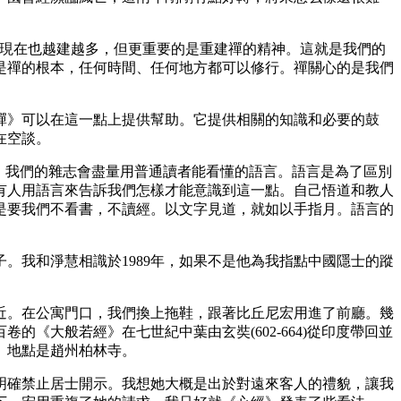
現在也越建越多，但更重要的是重建禪的精神。這就是我們的
是禪的根本，任何時間、任何地方都可以修行。禪關心的是我們
》可以在這一點上提供幫助。它提供相關的知識和必要的鼓
在空談。
。我們的雜志會盡量用普通讀者能看懂的語言。語言是為了區別
有人用語言來告訴我們怎樣才能意識到這一點。自己悟道和教人
是要我們不看書，不讀經。以文字見道，就如以手指月。語言的
我和淨慧相識於1989年，如果不是他為我指點中國隱士的蹤
。在公寓門口，我們換上拖鞋，跟著比丘尼宏用進了前廳。幾
《大般若經》在七世紀中葉由玄奘(602-664)從印度帶回並
。地點是趙州柏林寺。
確禁止居士開示。我想她大概是出於對遠來客人的禮貌，讓我