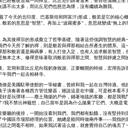
裏已經被改造成一間禪堂。比丘尼們跟著進來，各自在蒲團上坐
在講不出太多，而比丘尼們也慈悲為懷，沒有繼續為難我。
了今天的北印度、巴基斯坦和阿富汗)形成，般若是它的核心概
若的意思是“智慧”。再加上“波羅蜜多”，意思就變成“無上的智
後禪宗的形成奠立了哲學基礎。隨著這些強調智慧的經典一同傳來
我們今天所了解的禪，則是般若與禪那相結合所產生的體系。這
禪那和般若還是兩碼事，有人打坐入定，也有人追求般若智慧，
是無本之木。修禪意味著取消般若與禪那之間、智慧與靜慮之間
。宏用和眾比丘尼向我躬身致謝。正要離開的時候，宏用告訴我
下午我們一起去柏林寺。
偉是美國駐華使館的一等秘書，曾經和我一起在台灣待過。他接
孩子演奏著各種西方管弦樂器，雖說這是在中國，可是根本看不
愛好是玩彈球——塵土飛揚的戶外，鋪著地毯的客廳，都是我戰
了?我不禁出神癡想，自己當年是因為什么拋棄了它們。大概是
樂廳的後排，一開始沒看到我們。我們都有點餓，沒有堅持到音
了中國區市場部經理的位置。她總是能同時做兩件事——我指的
對話之間毫不相幹。如果我試著這么做，就會覺得自己的魂丟了