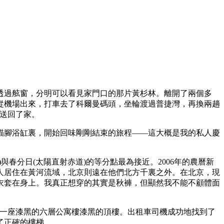
過舷窗，分明可以看見家門口的那片黃杉林。離開了兩個多
從機場出來，打車去了科爾曼碼頭，坐輪渡過普捷灣，再換兩趟
送回了家。
腳浴缸裏，開始回味剛剛結束的旅程——這大概是我的私人慶
春分日(太陽直射赤道)的等分點最為接近。2006年的農曆新
古人居住在黃河流域，北京則遠在他們北方千裏之外。在北京，現
衣套在身上。我真正想穿的其實是秋褲，但顯然我不能不顧體面
一座漆黑的六層公寓樓漆黑的頂樓。出租車司機成功地找到了
了正確的樓梯。