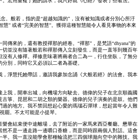
下。宏用重複了她的請求，我只好就《心經》發表了些看法。
念。般若，指的是“超越知識的”，沒有被知識或者分別心所汙
慧” 或者“完美的智慧”。獲得這種智慧能令人看見事物的本來
的，還有教授禪那的經卷。“禪那”，是梵語“dhyana”的
一切並沒有隨著般若和禪那傳入立刻發生，而是一直等到幾百年
但沒有人修禪。禪修意味著將兩者合二為一，行住坐臥，了無分
的分別，同時它又必須以二者為基礎。
，淨慧托她帶話，邀請我參加念誦《大般若經》的法會。我本
上我，開車出城，向機場方向駛去。德偉的兒子在北京順義國
見古箏、琵琶和二胡之類的樂器。德偉的兒子演奏的是鼓。他們
鬥過的地方。我不禁回想起心愛的瑪瑙石彈球，想起當年令人難
電視罷。不太可能是小提琴。
樂會結束便中途離場，去了附近的一家馬來西亞餐廳。懋華在
當然不是一邊走路一邊嚼口香糖，而是同時跟兩個人對話。這會
一半。我一直沒能學會那種輪流把三四個球拋向空中的雜技。我