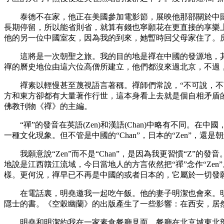
泰德不在家，他正在美國參加電影節，展映他那部關於中國
長期停留，所以能省則省，就算有錢也寧願花在更直接的享樂
他的另一位中國室友，因為我的到來，她暫時回父母家住了。
這將是一次朝聖之旅。我的目的地是禪在中國的發源地，其中
禪的曆史地位由這六位高僧所建立，他們都沒來過北京，不過
禪素以輕慢甚至蔑視語言著稱。禪師們常說，“不可說，不可
方和東方卻都有大量著作行世，這本身看上去就是個自相矛盾
佛教刊物《禪》的主編。
“禪”的發音在英語(Zen)和漢語(Chan)中略有不同。在中國
一種文化現象。但不管是中國的“Chan”，日本的“Zen”，還是
我願意說“Zen”而不是“Chan”，是因為我更習慣“Z”的發
地說是江西贛江流域，今日當地人的方言依然把“禪”念作“Z
樣。更何況，禪早已不再是中國的或者日本的，它屬於一切發
在電話裏，明堯邀我一起吃午飯。他的妻子明潔也會來。明
隱士的書。《空穀幽蘭》的出版產生了一些影響：在西安，居
明堯和明潔約我在一家素食餐廳見面。餐廳在北京城東北部的