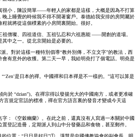
很小，陳設簡單——年輕人的家都是這樣，大概是因為不打算
，晚上睡覺的時候我不得不開著窗戶。泰德給我安排的房間屬於
旅程就將從這個樸素的小房間裏開始。很好。
祖僧璨、四祖道信、五祖弘忍和六祖惠能 ——開創的道場。
是其中之一。從北京開始是必要的。
派。對於這樣一種特別倡導“教外別傳，不立文字”的教法，西
許會有意外的收獲。第二天一早，我給明堯打了個電話。明堯是
說，“‘Zen’是日本的禪。中國禪和日本禪是不一樣的。”這可以算是
向於 “dzian”)。在禪宗得以發揚光大的中國南方，或者更准確
的方言規定官話的標准，禪在官方語言裏的發音才變成今天這
字：《空穀幽蘭》。在此之前，還真沒有人寫過一本關於中國
位置登記造冊，定期派人到山中分發藥品和食物，甚至郵件。
的位置：“日日是好日”①。淨慧是中國佛教協會的副會長，明