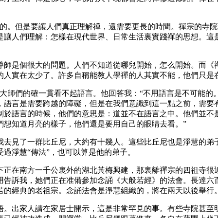
。但是要讓人們真正理解禪，還需要更長的時間。禪宗的寺院
是讓人們理解：怎樣在現代世界、日常生活裏實踐禪的思想。這
師是個很大的問題。人們不知道從哪兒開始，怎么開始。而《禪
的人實在太少了。許多自稱能教人學禪的人其實不能，他們只是
師們的確一貫看不起語言。他回答我：“不用語言是不可能的
，語言是需要跨越的障礙，但是在我們意識到這一點之前，需要
制於語言的時候，他們的意思是：道並不在語言之中。他們並不
們想知道月亮的樣子，他們還是要用自己的眼睛去看。”
見了一群比丘尼，大約有十幾人。這些比丘尼也是淨慧的弟子。
過淨慧“傳法”，也可以算是他的弟子。
正在南方一千公裏外的湖北黃梅興建，那裏離禪宗的四祖寺很近
訴我，她們正在准備參加念誦《大般若經》的法會。長達六百卷的
若的經典的老祖宗。念誦法會是淨慧組織的，將在兩天以後舉行
。出家人請在家居士開示，這是非常罕見的事。有些寺院甚至明