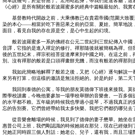
簡單說幾句，於是答應了。宏用站起身，帶我們走進客廳，這
《心經》是所有關於般若波羅蜜多的經典中篇幅最短的。我實
基督教時代開啟之前，大乘佛教已在貴霜帝國(范圍大致覆蓋
染的本心——相當於吃下善惡果之前的亞當、夏娃。簡單地說，般
面目，看見自我的存在原是空，是心中生起的幻境。
般若波羅蜜多一系的佛經在公元二世紀到三世紀傳入中國，為其
音譯，它指的是進入禪定的修行。禪那隨後就被簡稱為禪。但
後的五世紀末，禪宗初祖菩提達摩來到中國之時。在這之前，
別。沒有禪那的般若是口頭禪畫餅充饑，而沒有般若的禪那則
我如此簡略地解釋了般若之後，又把《心經》逐句解說一番
來另有打算，但這樣的邀請是無法拒絕的。於是約好，第二天
我回到泰德的公寓，等我的朋友莫德偉下班後來接我。莫德
際學校讀書，今晚他要參加一場學校舉辦的音樂會。一百多個
的水平都不賴。五年級的時候我也學過小提琴，不過我真正的
忘的告別賽。它們曾經帶給我太多快樂。我把它們都扔哪兒去
從音樂會離場的時候，我見到了德偉的妻子懋華。她坐在音
惠普公司上班，我們剛認識的時候她就在那兒，現在已經做到
兒她正同時跟三個人對話：她老公、兒子，還有我，而且三場