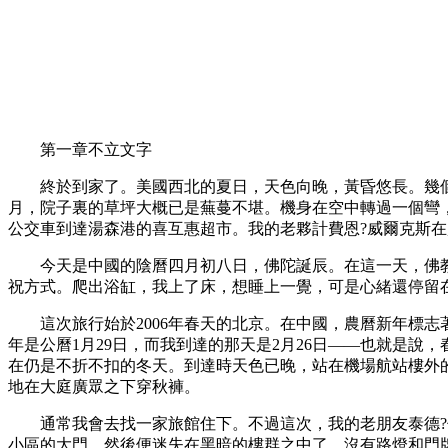
第一章不立文字
終於到家了。美國西北的夏日，天色向晚，黃昏悠長。幾個
月，院子裏的草坪大概已是蕪蔓不堪。機身在空中轉過一個彎
公交車到達湯森港的喜互惠超市。我的老夥計費恩?威爾克斯
今天是中國的陰曆四月初八日，佛陀誕辰。在這一天，佛教
祝方式。爬出浴缸，我上了床，想睡上一覺，可是心緒還停留
這次旅行始於2006年春天的北京。在中國，農曆新年標志著春
年是公曆1月29日，而我到達的那天是2月26日——也就是
在仍是不折不扣的冬天。到達時天色已晚，站在機場航站樓外
地在大庭廣眾之下穿秋褲。
通常我會去找一家旅館住下。不過這次，我的老朋友泰德?伯
小區的大門，然後便迷失在黑暗的樓群之中了。沒有路燈和門