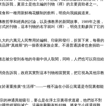
來告訴我，夏居士是他主編的刊物《禪》的主要資助者之一。
食和一種用新鮮梅花釀制的飲料，明堯向我娓娓道來。
哲學和經典的討論，以及佛教界的新聞故事。1989年之後，
方式的刊物，這本刊物的名字就叫《禪》，明堯主動參與了它的
大約六萬元人民幣用於編輯、印刷和發行，折算下來，每冊的
品牌“真維斯”的一個香港家族企業。不過普通讀者也會捐助一
志被分發到各地的寺廟中供人取閱，同時，人們也可以寫信給
堯告訴我，政府其實對這本刊物相當贊賞，把它視為其他宗教
於著重推廣“生活禪”——一種不論在小區公寓還是寺院裏都能
宗的神通異能吸引，要么是在淨土宗裏尋求逃避，他們並不對
中國曾經瀕臨滅亡，這兩年剛剛有點好轉，將來怎么樣還很難