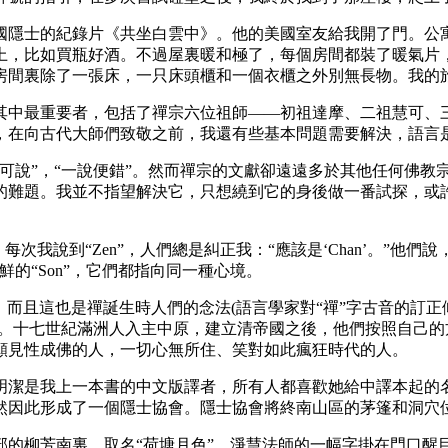
隱士的紀錄片《共坐白雲中》。他的美國室友給我開了門。公寓
上，比如買瓶好酒。不過屋裏暖和極了，每個房間都裝了暖氣片
房間裏除了一張床，一只床頭櫃和一個衣櫃之外別無長物。我的
最重要者，包括了禪宗六位祖師——初祖達摩、二祖慧可、三
，在向古代大師們致敬之前，我還有些基本問題需要解決，語言
說”，“一說便錯”。然而禪宗的文獻卻遠遠多於其他任何佛教宗
的難題。我並不指望解決它，只想繞到它的身後做一番試探，或
，每次我說到“Zen”，人們總是糾正我：“應該是‘Chan’。”他們
朝鮮的“Son”，它們都指向同一種心境。
音。而且這也是禪誕生時人們的念法(語言學家對“禪”字古音的訂正傾
en”。十七世紀滿洲人入主中原，建立清帝國之後，他們按照自己
願見性成佛的人，一切心無所住、笑對如此瘋狂時代的人。
潔是我上一本書的中文版譯者，所有人都喜歡她給中譯本起的名
然因此形成了一個隱士協會。隱士協會將終南山區的茅篷和洞穴
柳芳南裏，取名“荷塘月色”。淨慧法師的一幅字掛在門口醒目