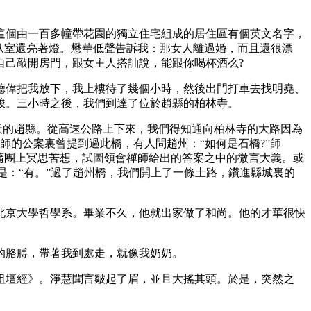
個由一百多幢帶花園的獨立住宅組成的居住區有個英文名字，
臥室還亮著燈。懋華低聲告訴我：那女人離過婚，而且還很漂
自己敲開房門，跟女主人搭訕說，能跟你喝杯酒么?
偉把我放下，我上樓待了幾個小時，然後出門打車去找明堯、
梭。三小時之後，我們到達了位於趙縣的柏林寺。
天的趙縣。從高速公路上下來，我們得知通向柏林寺的大路因為
師的公案裏曾提到過此橋，有人問趙州：“如何是石橋?”師
蒲團上冥思苦想，試圖領會禪師給出的答案之中的微言大義。或
是：“有。”過了趙州橋，我們開上了一條土路，鑽進縣城裏的
北京大學哲學系。畢業不久，他就出家做了和尚。他的才華很快
的胳膊，帶著我到處走，就像我奶奶。
壇經》。淨慧聞言皺起了眉，並且大搖其頭。於是，突然之