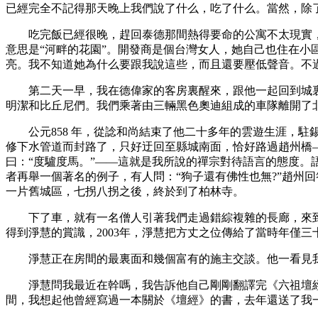
已經完全不記得那天晚上我們說了什么，吃了什么。當然，除
吃完飯已經很晚，趕回泰德那間熱得要命的公寓不太現實，
意思是“河畔的花園”。開發商是個台灣女人，她自己也住在
亮。我不知道她為什么要跟我說這些，而且還要壓低聲音。不
第二天一早，我在德偉家的客房裏醒來，跟他一起回到城裏
明潔和比丘尼們。我們乘著由三輛黑色奧迪組成的車隊離開了
公元858 年，從諗和尚結束了他二十多年的雲遊生涯，駐
修下水管道而封路了，只好迂回至縣城南面，恰好路過趙州橋—
曰：“度驢度馬。”——這就是我所說的禪宗對待語言的態度
者再舉一個著名的例子，有人問：“狗子還有佛性也無?”趙州
一片舊城區，七拐八拐之後，終於到了柏林寺。
下了車，就有一名僧人引著我們走過錯綜複雜的長廊，來到寺
得到淨慧的賞識，2003年，淨慧把方丈之位傳給了當時年僅
淨慧正在房間的最裏面和幾個富有的施主交談。他一看見我
淨慧問我最近在幹嗎，我告訴他自己剛剛翻譯完《六祖壇經
間，我想起他曾經寫過一本關於《壇經》的書，去年還送了我