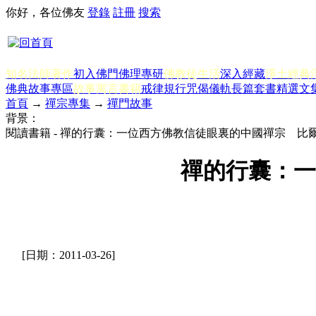
你好，各位佛友
登錄
註冊
搜索
知名法師著作
初入佛門
佛理專研
佛教徒生活
深入經藏
淨土經典
佛典故事專區
故事寓言書籍
戒律規行
咒偈儀軌
長篇套書
精選文
首頁
→
禪宗專集
→
禪門故事
背景：
閱讀書籍 - 禪的行囊：一位西方佛教信徒眼裏的中國禪宗 比
禪的行囊：一
[日期：2011-03-26]