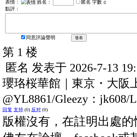
表情：
姓名：
匿名
字數
點評：
同意評論聲明
發表
第 1 楼
匿名
发表于
2026-7-13 19
瓔珞桜華館｜東京・大阪上門服
@YL8861/Gleezy：jk608/
回复
支持
(0)
反对
(0)
版權沒有，在註明出處的