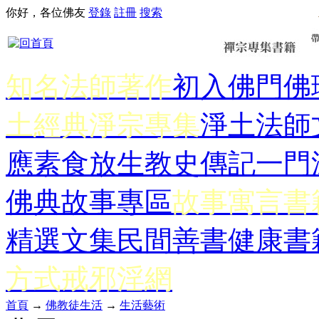
你好，各位佛友
登錄
註冊
搜索
知名法師著作
初入佛門
佛
土經典
淨宗專集
淨土法師
應
素食放生
教史傳記
一門
佛典故事專區
故事寓言書
精選文集
民間善書
健康書
方式
戒邪淫網
首頁
→
佛教徒生活
→
生活藝術