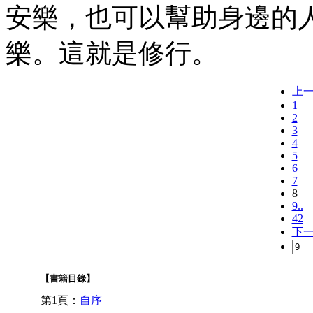
安樂，也可以幫助身邊的
樂。這就是修行。
上
1
2
3
4
5
6
7
8
9..
42
下
【書籍目錄】
第1頁：
自序