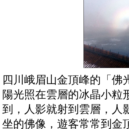
四川峨眉山金頂峰的「佛
陽光照在雲層的冰晶小粒
到，人影就射到雲層，人
坐的佛像，遊客常常到金