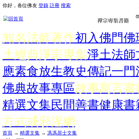
你好，各位佛友
登錄
註冊
搜索
知名法師著作
初入佛門
佛
土經典
淨宗專集
淨土法師
應
素食放生
教史傳記
一門
佛典故事專區
故事寓言書
精選文集
民間善書
健康書
方式
戒邪淫網
首頁
→
精選文集
→
馮馮居士文集