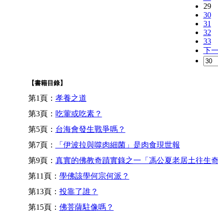
29
30
31
32
33
下
【書籍目錄】
第1頁：
孝養之道
第3頁：
吃葷或吃素？
第5頁：
台海會發生戰爭嗎？
第7頁：
「伊波拉與噬肉細菌」是肉食現世報
第9頁：
真實的佛教奇蹟實錄之一「馮公夏老居土往生
第11頁：
學佛該學何宗何派？
第13頁：
投靠了誰？
第15頁：
佛菩薩駐像嗎？