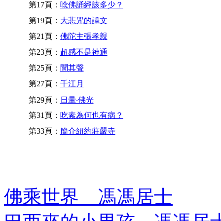
第17頁：
唸佛誦經該多少？
第19頁：
大悲咒的譯文
第21頁：
佛陀主張孝親
第23頁：
超感不是神通
第25頁：
聞其聲
第27頁：
千江月
第29頁：
日暈‧佛光
第31頁：
吃素為何也有病？
第33頁：
簡介紐約莊嚴寺
佛乘世界 馮馮居士