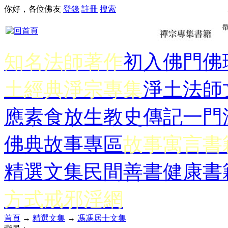
你好，各位佛友
登錄
註冊
搜索
知名法師著作
初入佛門
佛
土經典
淨宗專集
淨土法師
應
素食放生
教史傳記
一門
佛典故事專區
故事寓言書
精選文集
民間善書
健康書
方式
戒邪淫網
首頁
→
精選文集
→
馮馮居士文集