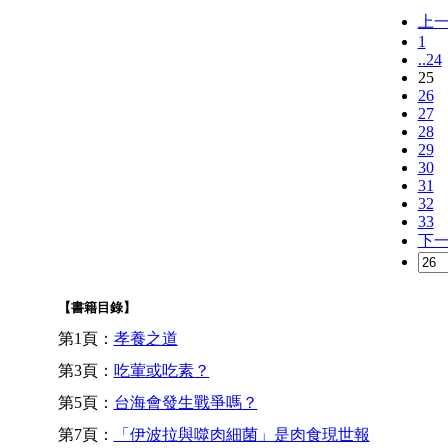
上
1
..24
25
26
27
28
29
30
31
32
33
下
【書籍目錄】
第1頁：
孝養之道
第3頁：
吃葷或吃素？
第5頁：
台海會發生戰爭嗎？
第7頁：
「伊波拉與噬肉細菌」是肉食現世報