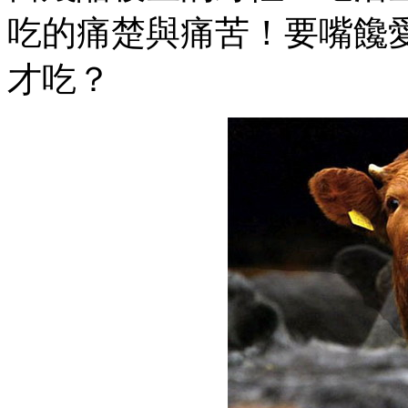
吃的痛楚與痛苦！要嘴饞
才吃？