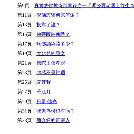
第9頁：
真實的佛教奇蹟實錄之一「馮公夏老居土往生
第11頁：
學佛該學何宗何派？
第13頁：
投靠了誰？
第15頁：
佛菩薩駐像嗎？
第17頁：
唸佛誦經該多少？
第19頁：
大悲咒的譯文
第21頁：
佛陀主張孝親
第23頁：
超感不是神通
第25頁：
聞其聲
第27頁：
千江月
第29頁：
日暈‧佛光
第31頁：
吃素為何也有病？
第33頁：
簡介紐約莊嚴寺