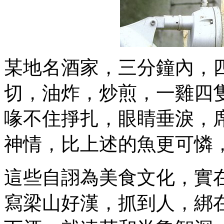
某地名酒家，三分鐘內，
切，油炸，炒煎，一雞四
喙不住掙扎，眼睛垂淚，
神情，比上述的魚更可憐
這些自詡為美食文化，實
寫梁山好漢，抓到人，綁