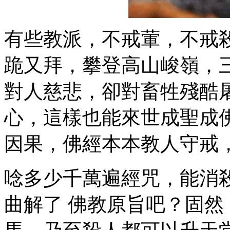
有些教派，不戒葷，不戒
跪又拜，攀登高山峻嶺，
對人慈悲，卻對畜牲殘酷
心，這樣也能來世成聖成
因果，佛經本本教人守戒
唸多少千萬遍經咒，能消
曲解了 佛教原旨吧？固