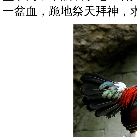
一盆血，跪地祭天拜神，