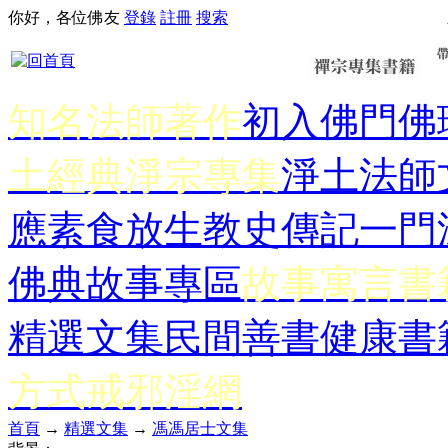
你好，各位佛友
登錄
註冊
搜索
知名法師著作
初入佛門
佛
土經典
淨宗專集
淨土法師
應
素食放生
教史傳記
一門
佛典故事專區
故事寓言書
精選文集
民間善書
健康書
方式
戒邪淫網
首頁
→
精選文集
→
馮馮居士文集