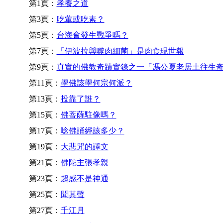
第1頁：
孝養之道
第3頁：
吃葷或吃素？
第5頁：
台海會發生戰爭嗎？
第7頁：
「伊波拉與噬肉細菌」是肉食現世報
第9頁：
真實的佛教奇蹟實錄之一「馮公夏老居土往生
第11頁：
學佛該學何宗何派？
第13頁：
投靠了誰？
第15頁：
佛菩薩駐像嗎？
第17頁：
唸佛誦經該多少？
第19頁：
大悲咒的譯文
第21頁：
佛陀主張孝親
第23頁：
超感不是神通
第25頁：
聞其聲
第27頁：
千江月