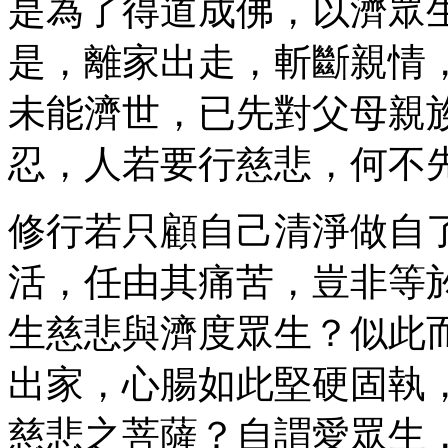
是為了得道成佛，以濟眾
是，離家出走，斬斷親情
未能濟世，已先對父母親
忍，人若要行慈悲，何不
修行若只顧自己清淨做自
活，任由其痛苦，豈非等
生慈悲與濟度眾生？似此
出家，心腸如此堅硬固執
慈悲之菩薩？自謂愛眾生