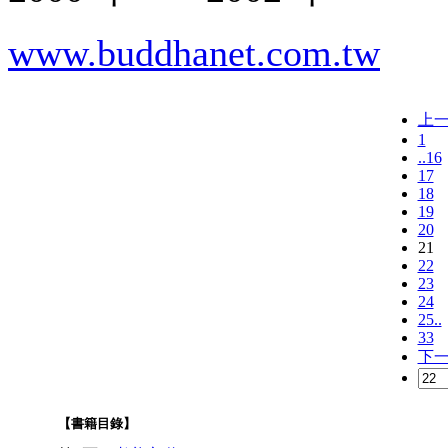
www.buddhanet.com.tw
上
1
..16
17
18
19
20
21
22
23
24
25..
33
下
【書籍目錄】