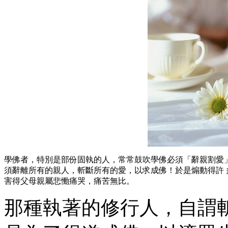
學佛者，特別是部份固執的人，常常鼓吹學佛必須「辭親割愛
須辭離所有的親人，斬斷所有的愛，以求成佛！於是煽動得許
害得父母親屬悲慟痛哭，痛苦無比。
那種執著的修行人，自謂