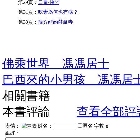
第29頁：
日暈‧佛光
第31頁：
吃素為何也有病？
第33頁：
簡介紐約莊嚴寺
佛乘世界 馮馮居士
巴西來的小男孩 馮馮居
相關書籍
本書評論
查看全部評
表情：
姓名：
匿名
字數
點評：