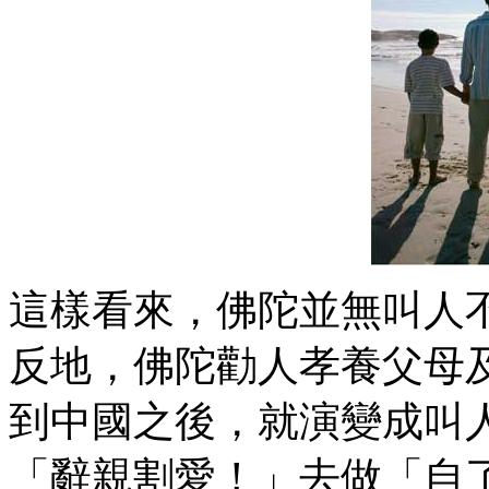
這樣看來，佛陀並無叫人
反地，佛陀勸人孝養父母
到中國之後，就演變成叫
「辭親割愛！」去做「自