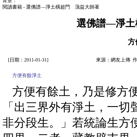
背景：
閱讀書籍 - 選佛譜—淨土橫超門 蕅益大師著
選佛譜—淨土
方
[日期：2011-01-31]
來源：網友上傳 
方便有餘淨土
方便有餘土，乃是修方
「出三界外有淨土，一切
非分段生。」若統論生方