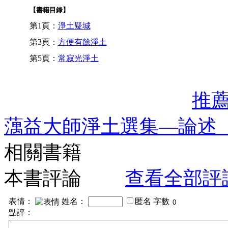
【書籍目錄】
第1頁：
淨土疑城
第3頁：
方便有餘淨土
第5頁：
常寂光淨土
推
蕅益大師淨土選集—論述
相關書籍
本書評論
查看全部評
表情：
姓名：
匿名
字數
點評：