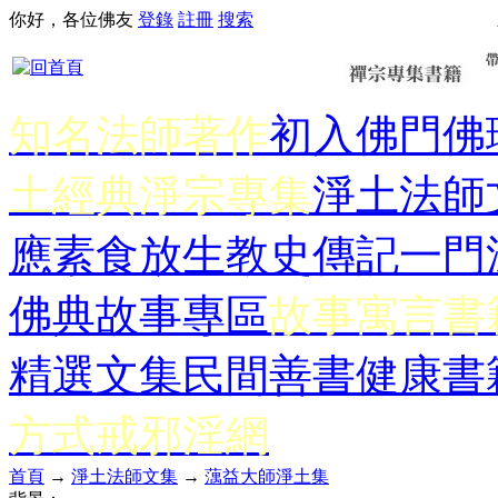
你好，各位佛友
登錄
註冊
搜索
知名法師著作
初入佛門
佛
土經典
淨宗專集
淨土法師
應
素食放生
教史傳記
一門
佛典故事專區
故事寓言書
精選文集
民間善書
健康書
方式
戒邪淫網
首頁
→
淨土法師文集
→
蕅益大師淨土集