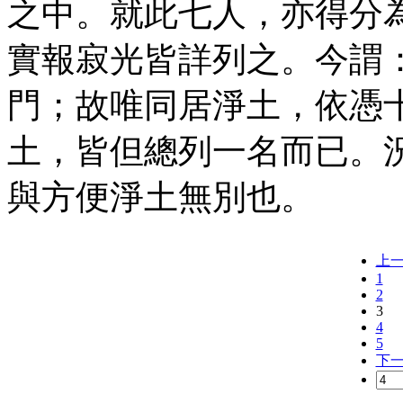
之中。就此七人，亦得分
實報寂光皆詳列之。今謂
門；故唯同居淨土，依憑
土，皆但總列一名而已。
與方便淨土無別也。
上
1
2
3
4
5
下