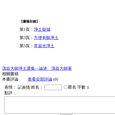
【書籍目錄】
第1頁：
淨土疑城
第3頁：
方便有餘淨土
第5頁：
常寂光淨土
蕅益大師淨土選集—論述 蕅益大師著
相關書籍
本書評論
查看全部評論
(0)
表情：
姓名：
匿名
字數
點評：