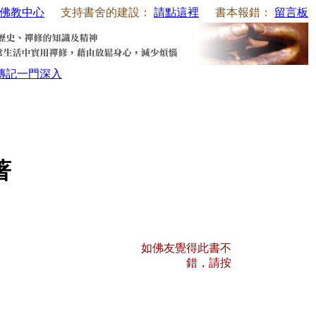
佛教中心
支持書舍的建設：
請點這裡
書本報錯：
留言板
傳記
一門深入
著
如佛友覺得此書不
錯，請按