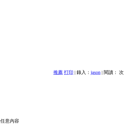
推薦
打印
| 錄入：
jason
| 閱讀：
次
的任意內容