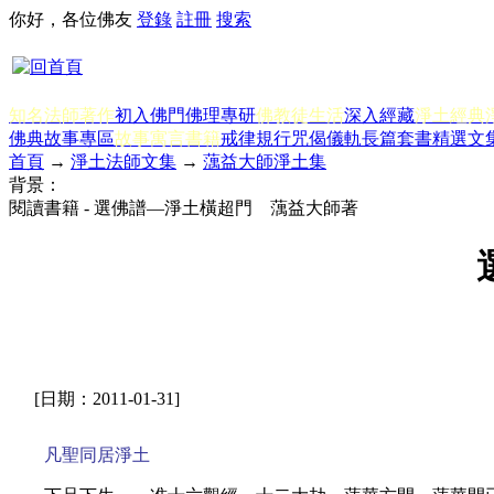
你好，各位佛友
登錄
註冊
搜索
知名法師著作
初入佛門
佛理專研
佛教徒生活
深入經藏
淨土經典
佛典故事專區
故事寓言書籍
戒律規行
咒偈儀軌
長篇套書
精選文
首頁
→
淨土法師文集
→
蕅益大師淨土集
背景：
閱讀書籍 - 選佛譜—淨土橫超門 蕅益大師著
[日期：2011-01-31]
凡聖同居淨土