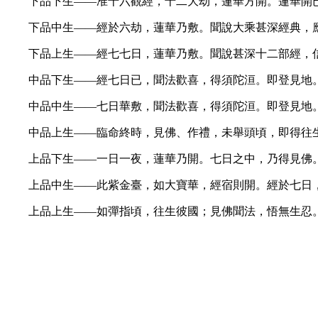
下品下生——准十六觀經，十二大劫，蓮華方開。蓮華開
下品中生——經於六劫，蓮華乃敷。聞說大乘甚深經典，
下品上生——經七七日，蓮華乃敷。聞說甚深十二部經，
中品下生——經七日已，聞法歡喜，得須陀洹。即登見地
中品中生——七日華敷，聞法歡喜，得須陀洹。即登見地
中品上生——臨命終時，見佛、作禮，未舉頭頃，即得往
上品下生——一日一夜，蓮華乃開。七日之中，乃得見佛
上品中生——此紫金臺，如大寶華，經宿則開。經於七日
上品上生——如彈指頃，往生彼國；見佛聞法，悟無生忍