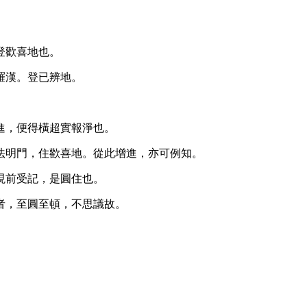
登歡喜地也。
羅漢。登已辨地。
進，便得橫超實報淨也。
法明門，住歡喜地。從此增進，亦可例知。
現前受記，是圓住也。
者，至圓至頓，不思議故。