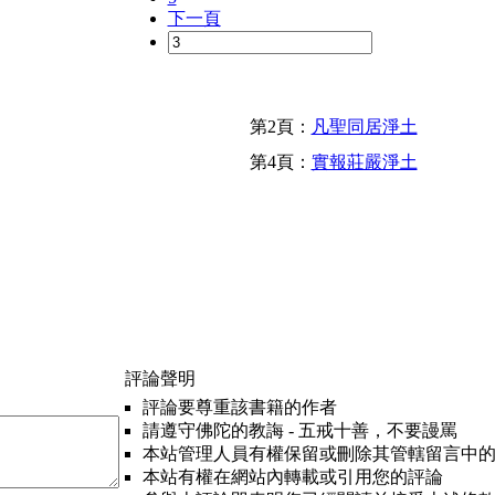
下一頁
第2頁：
凡聖同居淨土
第4頁：
實報莊嚴淨土
評論聲明
評論要尊重該書籍的作者
請遵守佛陀的教誨 - 五戒十善，不要謾罵
本站管理人員有權保留或刪除其管轄留言中
本站有權在網站內轉載或引用您的評論