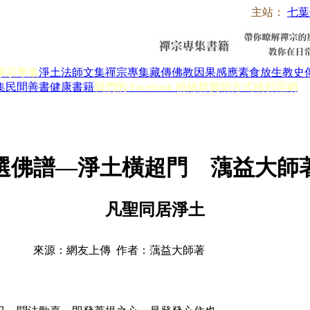
主站：
七葉
淨宗專集
淨土法師文集
禪宗專集
藏傳佛教
因果感應
素食放生
教史
集
民間善書
健康書籍
我們的 Facebook 粉絲群
贊助方式
戒邪淫網
選佛譜—淨土橫超門 蕅益大師
凡聖同居淨土
來源：網友上傳 作者：蕅益大師著