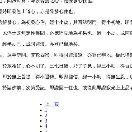
已，聞法歡喜，即發菩提之心，是登發心住也。
應時即發無上道心，亦是登發心住也。
信解發心，為初發心住。經十小劫，具百法明門，得小初地。即
。以淨土既無定性聲聞，必應呼見地為初果也。過一小劫，成阿
。經半劫已，成阿羅漢。亦登已辦地矣。
生。蓮華尋開。聞歎四諦，即得阿羅漢道。亦登已辦地。從此增
。於眾相好，心不明了。三七日後，乃了了見，經三小劫，得百
，即於無上菩提，得不退轉。即證圓信。經一小劫，得無生忍，
。於諸佛前，次第受記。即證圓十住也。或從此即證寂光上上品
上一頁
1
2
3
4
5