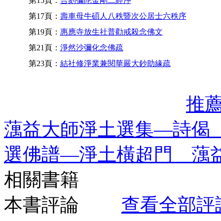
第15頁：
合刻彌陀金剛二經序
第17頁：
壽車母牛碩人八秩暨次公居士六秩序
第19頁：
惠應寺放生社普勸戒殺念佛文
第21頁：
淨然沙彌化念佛疏
第23頁：
結社修淨業兼閱華嚴大鈔助緣疏
推
蕅益大師淨土選集—詩偈
選佛譜—淨土橫超門 蕅
相關書籍
本書評論
查看全部評