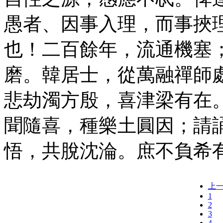
愚者、因事入理，而事挾
也！二百餘年，流通機塞
磨。韓居士，從萬融禪師
悲劫濁方殷，喜津梁有在
聞隨喜，種樂土圓因；請
悟，共脫沈淪。庶不負希
上
1
2
3
4