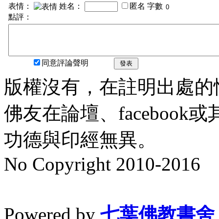
表情：
姓名：
匿名
字數
點評：
同意評論聲明
發表
版權沒有，在註明出處的
佛友在論壇、faceboo
功德與印經無異。
No Copyright 2010-2016
水晶
順正府大王公求道
Powered by
七葉佛教書舍