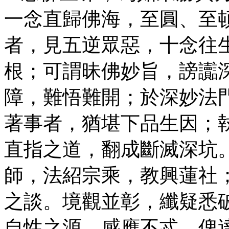
一念直歸佛海，至圓、至
者，見五逆眾惡，十念往
根；可謂昧佛妙旨，謗讟
障，難悟難開；於深妙法
著事者，猶堪下品生因；
直指之道，翻成斷滅深坑
師，法紹宗乘，教興蓮社
之談。境觀並彰，纖疑悉
自性之源，感應不忒。俾