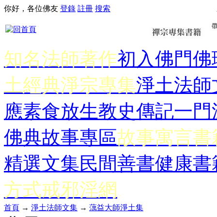
你好，各位佛友
登錄
註冊
搜索
知名法師著作
初入佛門
佛
土經典
淨宗專集
淨土法師
應
素食放生
教史傳記
一門
佛典故事專區
故事寓言書
精選文集
民間善書
健康書
方式
戒邪淫網
首頁
→
淨土法師文集
→
蕅益大師淨土集