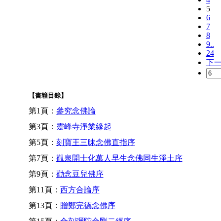
5
6
7
8
9..
24
下
【書籍目錄】
第1頁：
參究念佛論
第3頁：
靈峰寺淨業緣起
第5頁：
刻寶王三昧念佛直指序
第7頁：
觀泉開士化萬人早生念佛同生淨土序
第9頁：
勸念豆兒佛序
第11頁：
西方合論序
第13頁：
贈鄭完德念佛序