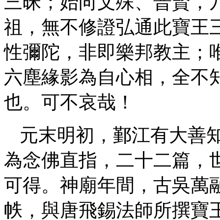
三昧；始向文殊、普賢，
祖，無不修證弘通此寶王
性彌陀，非即樂邦教主；
六塵緣影為自心相，全不
也。可不哀哉！
元末明初，鄞江有大善
為念佛直指，二十二篇，
可得。神廟年間，古吳萬
帙，與唐飛錫法師所撰寶