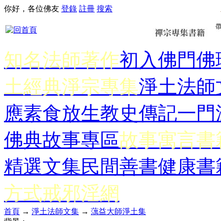
你好，各位佛友
登錄
註冊
搜索
知名法師著作
初入佛門
佛
土經典
淨宗專集
淨土法師
應
素食放生
教史傳記
一門
佛典故事專區
故事寓言書
精選文集
民間善書
健康書
方式
戒邪淫網
首頁
→
淨土法師文集
→
蕅益大師淨土集