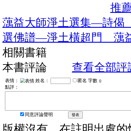
推
蕅益大師淨土選集—詩偈
選佛譜—淨土橫超門 蕅
相關書籍
本書評論
查看全部評
表情：
姓名：
匿名
字數
點評：
同意評論聲明
發表
版權沒有，在註明出處的