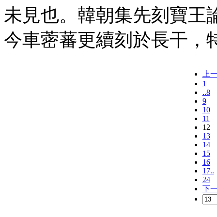
未見也。韓朝集先刻寶王
今車蔤蕃更續刻於長干，
上
1
..8
9
10
11
12
13
14
15
16
17..
24
下