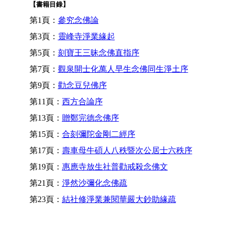
【書籍目錄】
第1頁：
參究念佛論
第3頁：
靈峰寺淨業緣起
第5頁：
刻寶王三昧念佛直指序
第7頁：
觀泉開士化萬人早生念佛同生淨土序
第9頁：
勸念豆兒佛序
第11頁：
西方合論序
第13頁：
贈鄭完德念佛序
第15頁：
合刻彌陀金剛二經序
第17頁：
壽車母牛碩人八秩暨次公居士六秩序
第19頁：
惠應寺放生社普勸戒殺念佛文
第21頁：
淨然沙彌化念佛疏
第23頁：
結社修淨業兼閱華嚴大鈔助緣疏