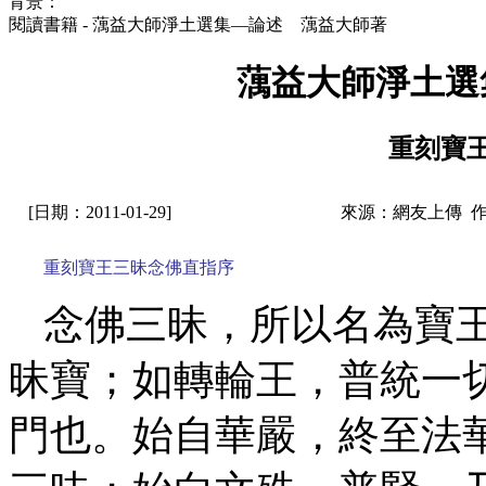
背景：
閱讀書籍 - 蕅益大師淨土選集—論述 蕅益大師著
蕅益大師淨土選
重刻寶
[日期：2011-01-29]
來源：網友上傳 
重刻寶王三昧念佛直指序
念佛三昧，所以名為寶
昧寶；如轉輪王，普統一
門也。始自華嚴，終至法