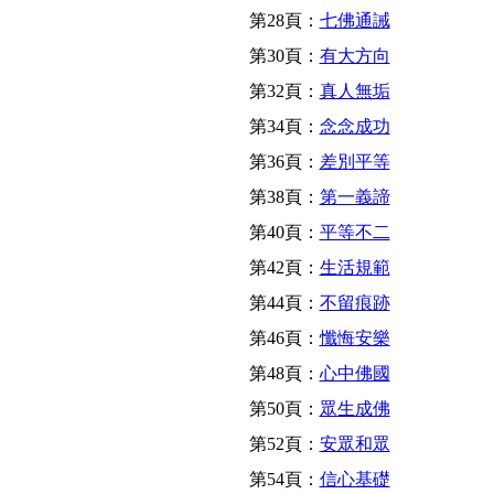
第28頁：
七佛通誡
第30頁：
有大方向
第32頁：
真人無垢
第34頁：
念念成功
第36頁：
差別平等
第38頁：
第一義諦
第40頁：
平等不二
第42頁：
生活規範
第44頁：
不留痕跡
第46頁：
懺悔安樂
第48頁：
心中佛國
第50頁：
眾生成佛
第52頁：
安眾和眾
第54頁：
信心基礎