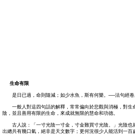
生命有限
是日已過，命則隨減；如少水魚，斯有何樂。──法句經卷
一般人對這四句話的解釋，常常偏向於悲觀與消極，對生命
陰，並且善用有限的生命，來成就無限的慧命和功德。
古人說：「一寸光陰一寸金，寸金難買寸光陰。」光陰也就
出總共有幾口氣，絕非是天文數字；更何況很少人能活到一百