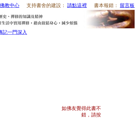
佛教中心
支持書舍的建設：
請點這裡
書本報錯：
留言板
傳記
一門深入
如佛友覺得此書不
錯，請按