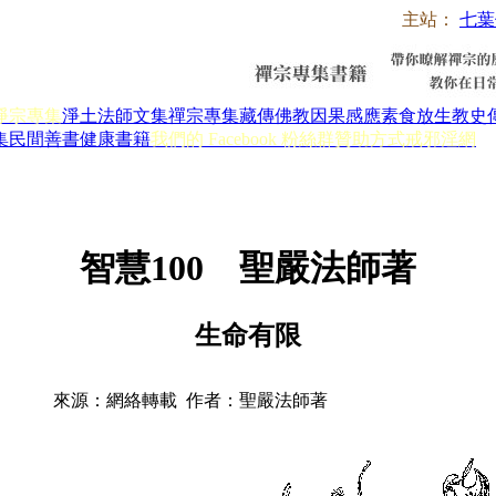
主站：
七葉
淨宗專集
淨土法師文集
禪宗專集
藏傳佛教
因果感應
素食放生
教史
集
民間善書
健康書籍
我們的 Facebook 粉絲群
贊助方式
戒邪淫網
智慧100 聖嚴法師著
生命有限
來源：網絡轉載 作者：聖嚴法師著