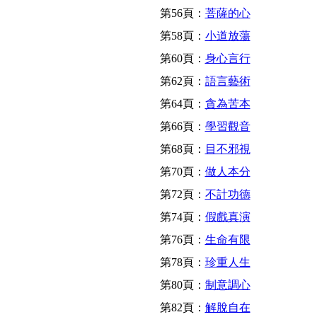
第56頁：
菩薩的心
第58頁：
小道放蕩
第60頁：
身心言行
第62頁：
語言藝術
第64頁：
貪為苦本
第66頁：
學習觀音
第68頁：
目不邪視
第70頁：
做人本分
第72頁：
不計功德
第74頁：
假戲真演
第76頁：
生命有限
第78頁：
珍重人生
第80頁：
制意調心
第82頁：
解脫自在