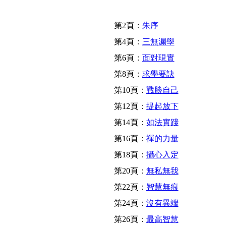
第2頁：
朱序
第4頁：
三無漏學
第6頁：
面對現實
第8頁：
求學要訣
第10頁：
戰勝自己
第12頁：
提起放下
第14頁：
如法實踐
第16頁：
禪的力量
第18頁：
攝心入定
第20頁：
無私無我
第22頁：
智慧無痕
第24頁：
沒有異端
第26頁：
最高智慧