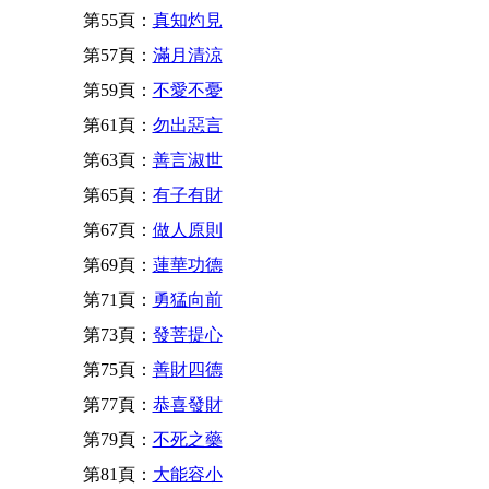
第55頁：
真知灼見
第57頁：
滿月清涼
第59頁：
不愛不憂
第61頁：
勿出惡言
第63頁：
善言淑世
第65頁：
有子有財
第67頁：
做人原則
第69頁：
蓮華功德
第71頁：
勇猛向前
第73頁：
發菩提心
第75頁：
善財四德
第77頁：
恭喜發財
第79頁：
不死之藥
第81頁：
大能容小