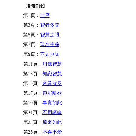
【書籍目錄】
第1頁：
自序
第3頁：
智者多聞
第5頁：
智慧之眼
第7頁：
現在主義
第9頁：
不如無知
第11頁：
用佛智慧
第13頁：
知識智慧
第15頁：
劍及履及
第17頁：
禪能離欲
第19頁：
事實如此
第21頁：
不用議論
第23頁：
原來如此
第25頁：
不喜不憂