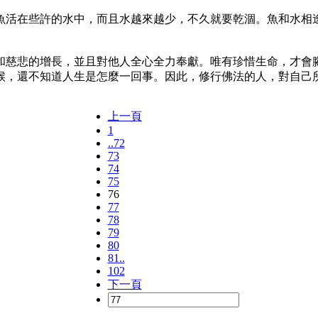
活在些許的水中，而且水越來越少，不久就要乾涸。魚和水相逢
悲的增長，並且對他人全心全力奉獻。唯有珍惜生命，才會腳
候，還不知道人生是怎麼一回事。因此，修行佛法的人，對自己所
上一頁
1
..72
73
74
75
76
77
78
79
80
81..
102
下一頁