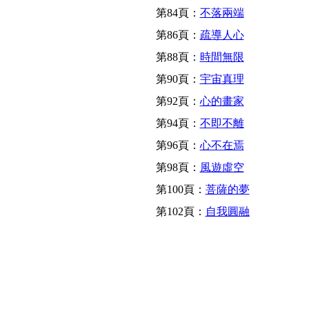
第84頁：
不落兩端
第86頁：
疏導人心
第88頁：
時間無限
第90頁：
宇宙真理
第92頁：
心的畫家
第94頁：
不即不離
第96頁：
心不在焉
第98頁：
風遊虛空
第100頁：
菩薩的夢
第102頁：
自我圓融