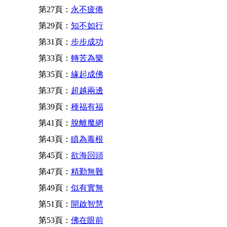
第27頁：
永不疲倦
第29頁：
知不如行
第31頁：
步步成功
第33頁：
轉苦為樂
第35頁：
緣起成佛
第37頁：
超越兩邊
第39頁：
種福有福
第41頁：
脫離魔網
第43頁：
瞋為毒根
第45頁：
欲海回頭
第47頁：
精勤無難
第49頁：
似有實無
第51頁：
開啟智慧
第53頁：
佛在眼前