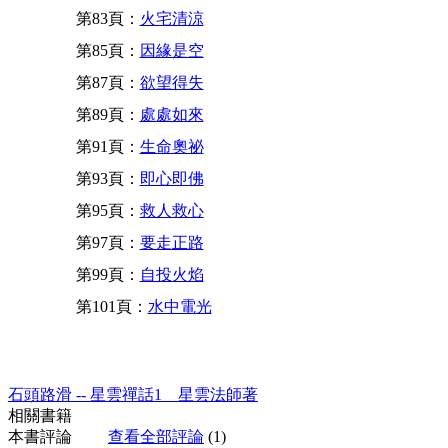
第83頁：
火宅清涼
第85頁：
因緣是空
第87頁：
欲望得失
第89頁：
處處如來
第91頁：
生命奧祕
第93頁：
即心即佛
第95頁：
救人救心
第97頁：
要走正路
第99頁：
自投火焰
第101頁：
水中電光
石頭路滑 -- 星雲禪話1 星雲法師著
相關書籍
本書評論
查看全部評論
(1)