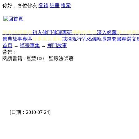
你好，各位佛友
登錄
註冊
搜索
知名法師著作
初入佛門
佛理專研
佛教徒生活
深入經藏
淨土經典
佛典故事專區
故事寓言書籍
戒律規行
咒偈儀軌
長篇套書
精選文
首頁
→
禪宗專集
→
禪門故事
背景：
閱讀書籍 - 智慧100 聖嚴法師著
[日期：2010-07-24]