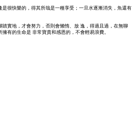
是很快樂的，得其所哉是一種享受；一旦水逐漸消失，魚還有
踏實地，才會努力，否則會懶惰、放 逸，得過且過，在無聊
擁有的生命是 非常寶貴和感恩的，不會輕易浪費。