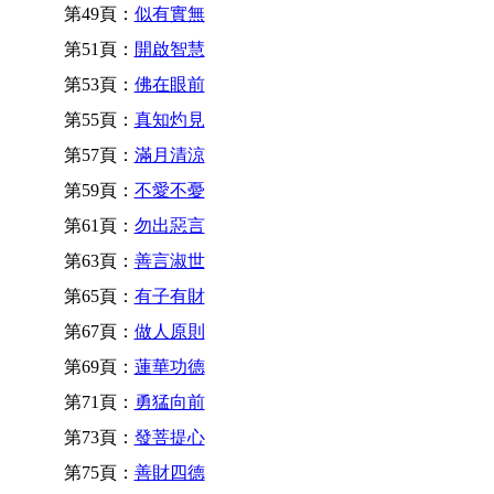
第49頁：
似有實無
第51頁：
開啟智慧
第53頁：
佛在眼前
第55頁：
真知灼見
第57頁：
滿月清涼
第59頁：
不愛不憂
第61頁：
勿出惡言
第63頁：
善言淑世
第65頁：
有子有財
第67頁：
做人原則
第69頁：
蓮華功德
第71頁：
勇猛向前
第73頁：
發菩提心
第75頁：
善財四德