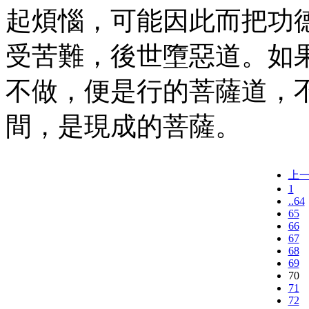
起煩惱，可能因此而把功
受苦難，後世墮惡道。如
不做，便是行的菩薩道，
間，是現成的菩薩。
上
1
..64
65
66
67
68
69
70
71
72