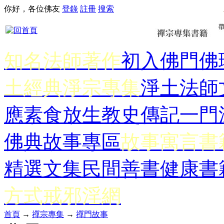
你好，各位佛友
登錄
註冊
搜索
知名法師著作
初入佛門
佛
土經典
淨宗專集
淨土法師
應
素食放生
教史傳記
一門
佛典故事專區
故事寓言書
精選文集
民間善書
健康書
方式
戒邪淫網
首頁
→
禪宗專集
→
禪門故事