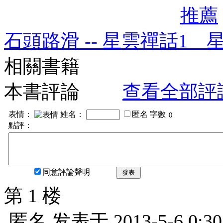
推薦
石頭路滑 -- 星雲禪話1 
相關書籍
本書評論
查看全部評
表情：
姓名：
匿名
字數
點評：
同意評論聲明
發表
第 1 楼
匿名
发表于
2013-5-6 0:30