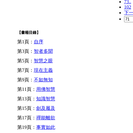
73..
102
下
【書籍目錄】
第1頁：
自序
第3頁：
智者多聞
第5頁：
智慧之眼
第7頁：
現在主義
第9頁：
不如無知
第11頁：
用佛智慧
第13頁：
知識智慧
第15頁：
劍及履及
第17頁：
禪能離欲
第19頁：
事實如此