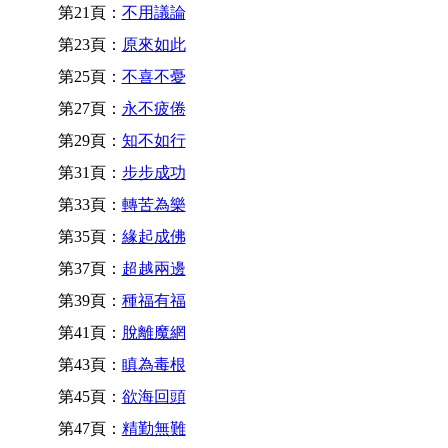
第21頁：
不用議論
第23頁：
原來如此
第25頁：
不喜不憂
第27頁：
永不疲倦
第29頁：
知不如行
第31頁：
步步成功
第33頁：
轉苦為樂
第35頁：
緣起成佛
第37頁：
超越兩邊
第39頁：
種福有福
第41頁：
脫離魔網
第43頁：
瞋為毒根
第45頁：
欲海回頭
第47頁：
精勤無難