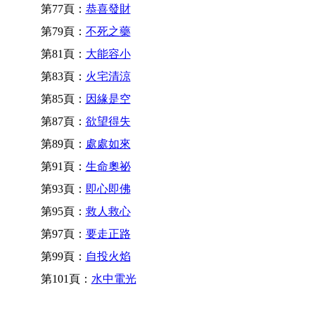
第77頁：
恭喜發財
第79頁：
不死之藥
第81頁：
大能容小
第83頁：
火宅清涼
第85頁：
因緣是空
第87頁：
欲望得失
第89頁：
處處如來
第91頁：
生命奧祕
第93頁：
即心即佛
第95頁：
救人救心
第97頁：
要走正路
第99頁：
自投火焰
第101頁：
水中電光