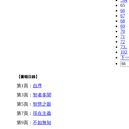
..64
65
66
67
68
69
70
71
72
73..
102
下
【書籍目錄】
第1頁：
自序
第3頁：
智者多聞
第5頁：
智慧之眼
第7頁：
現在主義
第9頁：
不如無知