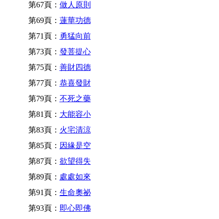
第67頁：
做人原則
第69頁：
蓮華功德
第71頁：
勇猛向前
第73頁：
發菩提心
第75頁：
善財四德
第77頁：
恭喜發財
第79頁：
不死之藥
第81頁：
大能容小
第83頁：
火宅清涼
第85頁：
因緣是空
第87頁：
欲望得失
第89頁：
處處如來
第91頁：
生命奧祕
第93頁：
即心即佛