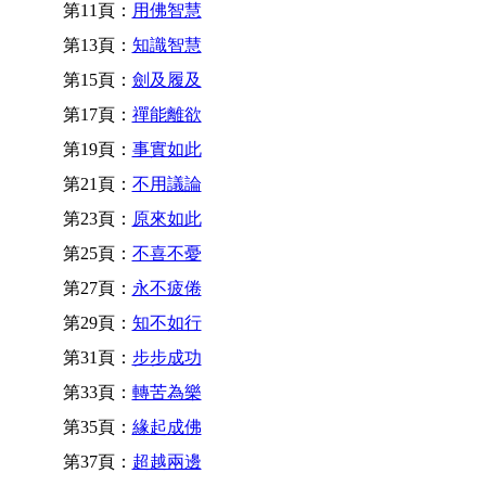
第11頁：
用佛智慧
第13頁：
知識智慧
第15頁：
劍及履及
第17頁：
禪能離欲
第19頁：
事實如此
第21頁：
不用議論
第23頁：
原來如此
第25頁：
不喜不憂
第27頁：
永不疲倦
第29頁：
知不如行
第31頁：
步步成功
第33頁：
轉苦為樂
第35頁：
緣起成佛
第37頁：
超越兩邊