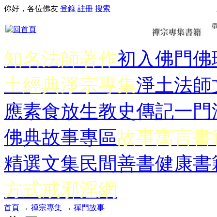
你好，各位佛友
登錄
註冊
搜索
知名法師著作
初入佛門
佛
土經典
淨宗專集
淨土法師
應
素食放生
教史傳記
一門
佛典故事專區
故事寓言書
精選文集
民間善書
健康書
方式
戒邪淫網
首頁
→
禪宗專集
→
禪門故事