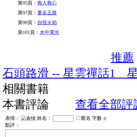
第95頁：
救人救心
第97頁：
要走正路
第99頁：
自投火焰
第101頁：
水中電光
推薦
石頭路滑 -- 星雲禪話1 
相關書籍
本書評論
查看全部評
表情：
姓名：
匿名
字數
點評：