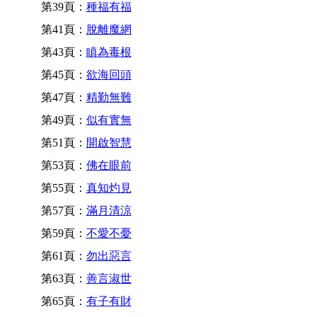
第39頁：
種福有福
第41頁：
脫離魔網
第43頁：
瞋為毒根
第45頁：
欲海回頭
第47頁：
精勤無難
第49頁：
似有實無
第51頁：
開啟智慧
第53頁：
佛在眼前
第55頁：
真知灼見
第57頁：
滿月清涼
第59頁：
不愛不憂
第61頁：
勿出惡言
第63頁：
善言淑世
第65頁：
有子有財