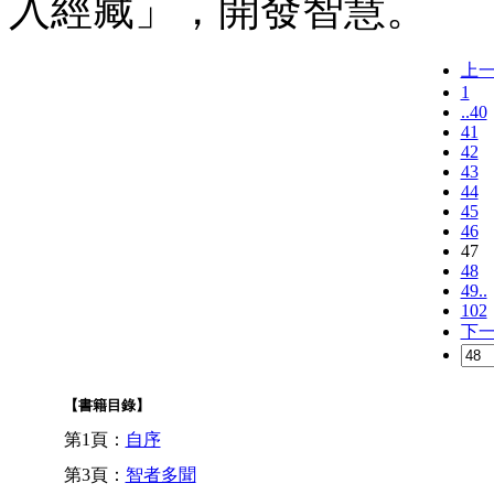
入經藏」，開發智慧。
上
1
..40
41
42
43
44
45
46
47
48
49..
102
下
【書籍目錄】
第1頁：
自序
第3頁：
智者多聞