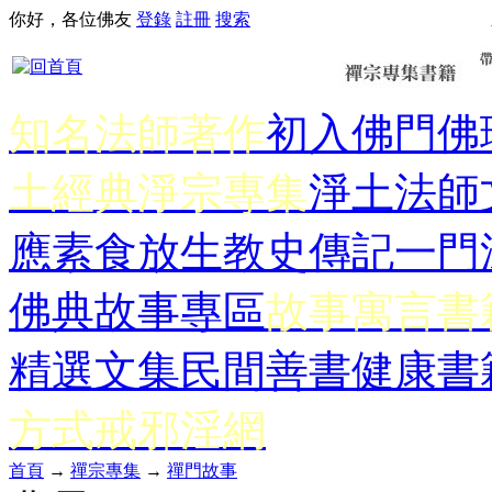
你好，各位佛友
登錄
註冊
搜索
知名法師著作
初入佛門
佛
土經典
淨宗專集
淨土法師
應
素食放生
教史傳記
一門
佛典故事專區
故事寓言書
精選文集
民間善書
健康書
方式
戒邪淫網
首頁
→
禪宗專集
→
禪門故事