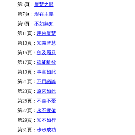
第5頁：
智慧之眼
第7頁：
現在主義
第9頁：
不如無知
第11頁：
用佛智慧
第13頁：
知識智慧
第15頁：
劍及履及
第17頁：
禪能離欲
第19頁：
事實如此
第21頁：
不用議論
第23頁：
原來如此
第25頁：
不喜不憂
第27頁：
永不疲倦
第29頁：
知不如行
第31頁：
步步成功