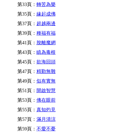
第33頁：
轉苦為樂
第35頁：
緣起成佛
第37頁：
超越兩邊
第39頁：
種福有福
第41頁：
脫離魔網
第43頁：
瞋為毒根
第45頁：
欲海回頭
第47頁：
精勤無難
第49頁：
似有實無
第51頁：
開啟智慧
第53頁：
佛在眼前
第55頁：
真知灼見
第57頁：
滿月清涼
第59頁：
不愛不憂