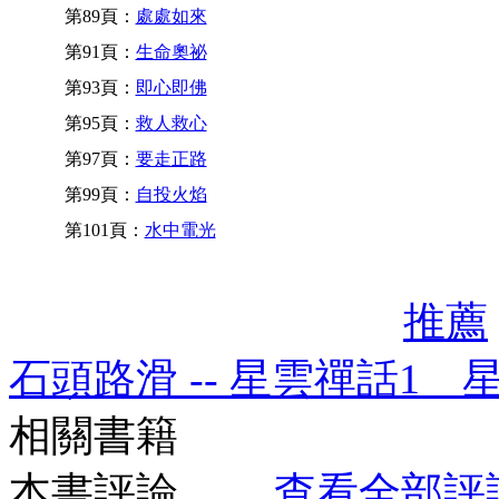
第89頁：
處處如來
第91頁：
生命奧祕
第93頁：
即心即佛
第95頁：
救人救心
第97頁：
要走正路
第99頁：
自投火焰
第101頁：
水中電光
推薦
石頭路滑 -- 星雲禪話1 
相關書籍
本書評論
查看全部評