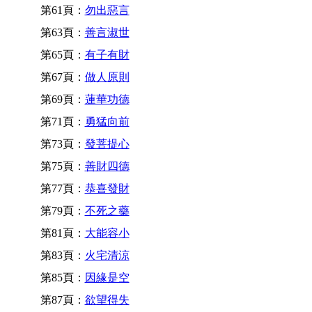
第61頁：
勿出惡言
第63頁：
善言淑世
第65頁：
有子有財
第67頁：
做人原則
第69頁：
蓮華功德
第71頁：
勇猛向前
第73頁：
發菩提心
第75頁：
善財四德
第77頁：
恭喜發財
第79頁：
不死之藥
第81頁：
大能容小
第83頁：
火宅清涼
第85頁：
因緣是空
第87頁：
欲望得失